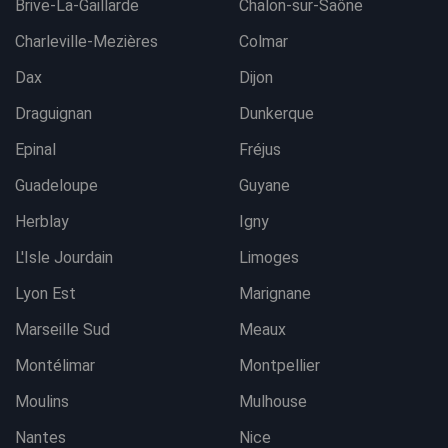
Brive-La-Gaillarde
Chalon-sur-Saône
Charleville-Mezières
Colmar
Dax
Dijon
Draguignan
Dunkerque
Epinal
Fréjus
Guadeloupe
Guyane
Herblay
Igny
L'Isle Jourdain
Limoges
Lyon Est
Marignane
Marseille Sud
Meaux
Montélimar
Montpellier
Moulins
Mulhouse
Nantes
Nice