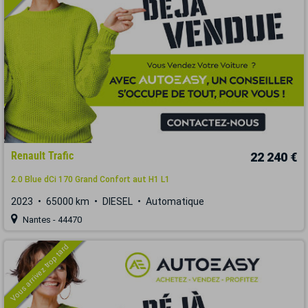
Renault Trafic
22 240 €
2.0 Blue dCi 170 Grand Confort aut H1 L1
2023
65000 km
DIESEL
Automatique
Nantes - 44470
Vous arrivez trop tard