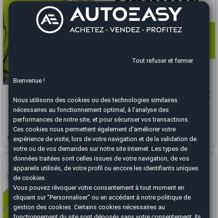
Tout refuser et fermer
Bienvenue !
Renault Trafic
16 990 €
Nous utilisons des cookies ou des technologies similaires
nécessaires au fonctionnement optimal, à l'analyse des
Trafic Fg L1H1 1200 1.6 dCi 120ch Cabine Approfondie Confort
performances de notre site, et pour sécuriser vos transactions.
2018
134000 km
DIESEL
Manuelle
Ces cookies nous permettent également d'améliorer votre
expérience de visite, lors de votre navigation et de la validation de
Brest - 29850
votre ou de vos demandes sur notre site Internet. Les types de
données traitées sont celles issues de votre navigation, de vos
Vous arrivez trop tard
appareils utilisés, de votre profil ou encore les identifiants uniques
de cookies.
Vous pouvez révoquer votre consentement à tout moment en
cliquant sur "Personnaliser" ou en accédant à notre
politique de
gestion des cookies
. Certains cookies nécessaires au
fonctionnement du site sont déposés sans votre consentement. Ils