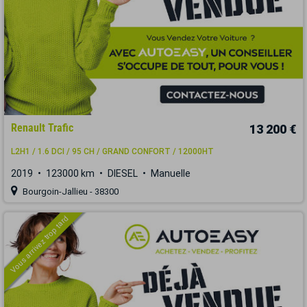
Renault Trafic
13 200 €
L2H1 / 1.6 DCI / 95 CH / GRAND CONFORT / 12000HT
2019
123000 km
DIESEL
Manuelle
Bourgoin-Jallieu - 38300
Vous arrivez trop tard