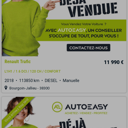
Renault Trafic
11 990 €
L1H1 / 1.6 DCI / 120 CH / CONFORT
2018
113850 km
DIESEL
Manuelle
Bourgoin-Jallieu - 38300
Vous arrivez trop tard