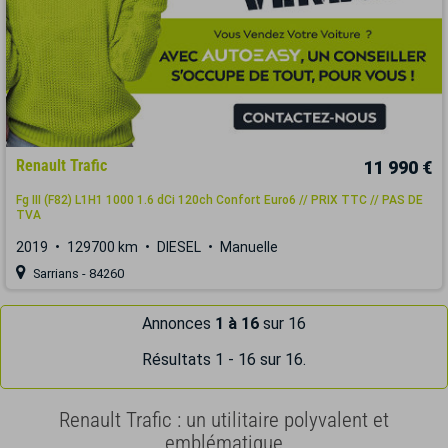
Renault Trafic
11 990 €
Fg III (F82) L1H1 1000 1.6 dCi 120ch Confort Euro6 // PRIX TTC // PAS DE
TVA
2019
129700 km
DIESEL
Manuelle
Sarrians - 84260
Annonces
1 à 16
sur 16
Résultats 1 - 16 sur 16.
Renault Trafic : un utilitaire polyvalent et
emblématique