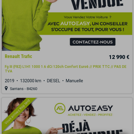
Renault Trafic
12 990 €
Fg III (F82) L1H1 1000 1.6 dCi 120ch Confort Euro6 // PRIX TTC // PAS DE
TVA
2019
132000 km
DIESEL
Manuelle
Sarrians - 84260
Vous arrivez trop tard