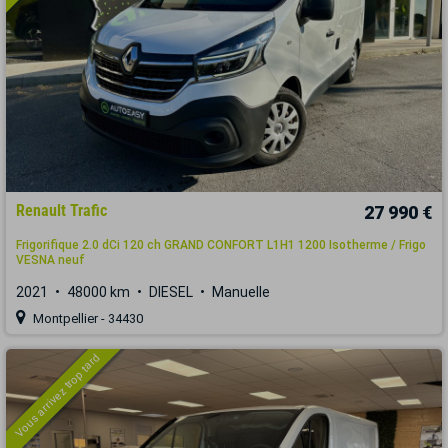
Renault Trafic
27 990 €
Frigorifique 2.0 dCi 120 ch GRAND CONFORT L1H1 1200 Isotherme / Frigo
VESNA neuf
2021
48000 km
DIESEL
Manuelle
Montpellier - 34430
Vous arrivez trop tard