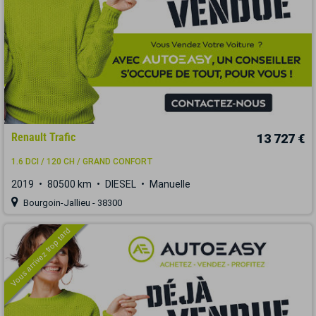
Renault Trafic
13 727 €
1.6 DCI / 120 CH / GRAND CONFORT
2019
80500 km
DIESEL
Manuelle
Bourgoin-Jallieu - 38300
Vous arrivez trop tard