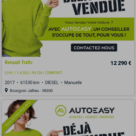
Renault Trafic
12 290 €
L1H1 / 1.6 DCI / 95 CH / CONFORT
2017
61530 km
DIESEL
Manuelle
Bourgoin-Jallieu - 38300
Vous arrivez trop tard