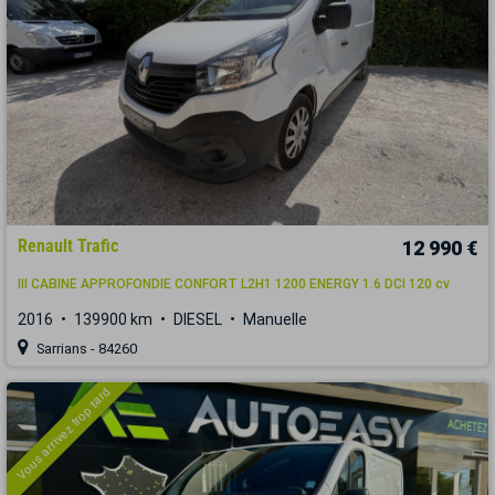
Renault Trafic
12 990 €
III CABINE APPROFONDIE CONFORT L2H1 1200 ENERGY 1.6 DCI 120 cv
2016
139900 km
DIESEL
Manuelle
Sarrians - 84260
Vous arrivez trop tard