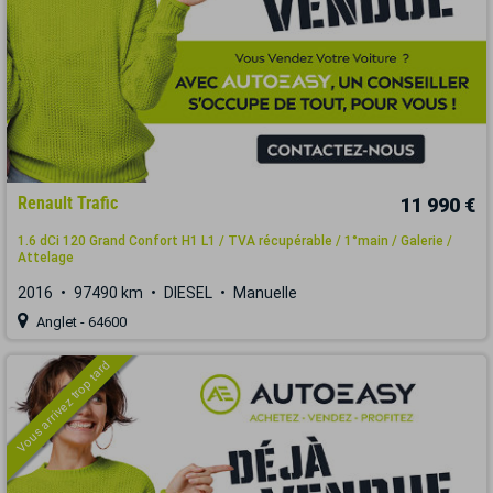
Renault Trafic
11 990 €
1.6 dCi 120 Grand Confort H1 L1 / TVA récupérable / 1°main / Galerie /
Attelage
2016
97490 km
DIESEL
Manuelle
Anglet - 64600
Vous arrivez trop tard