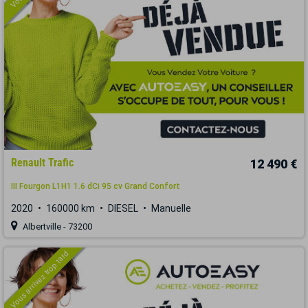
Renault Trafic
12 490 €
III Fourgon L1H1 1.6 dCi 95 cv Grand Confort
2020
160000 km
DIESEL
Manuelle
Albertville - 73200
Vous arrivez trop tard