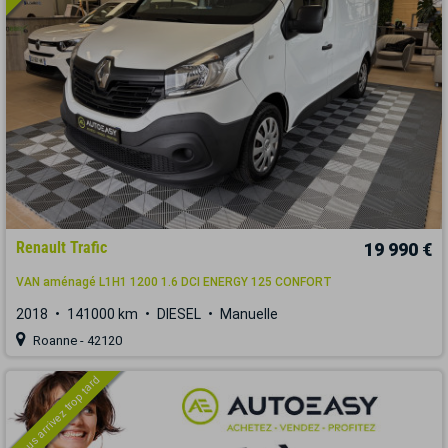
Renault Trafic
19 990 €
VAN aménagé L1H1 1200 1.6 DCI ENERGY 125 CONFORT
2018
141000 km
DIESEL
Manuelle
Roanne - 42120
Vous arrivez trop tard