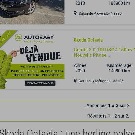
2018
108800 km
Salon-de-Provence - 13330
 trop tard
Skoda Octavia
Combi 2.0 TDI DSG7 150 cv *
Nouvelle Phase...
Année
Kilométrage
2020
149800 km
Bordeaux Mérignac - 33185
Annonces
1 à 2
sur 2
Résultats 1 - 2 sur 2.
Skoda Octavia : une berline polyv