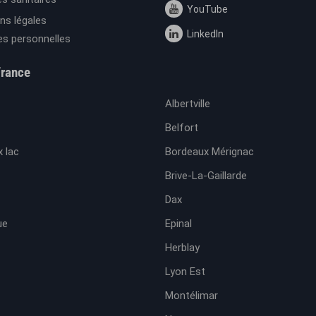
YouTube
ns légales
LinkedIn
s personnelles
France
Albertville
Belfort
 lac
Bordeaux Mérignac
Brive-La-Gaillarde
Dax
ue
Epinal
Herblay
Lyon Est
Montélimar