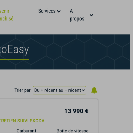
venir
Services
A
anchisé
propos
toEasy
Trier par
13 990 €
TRETIEN SUIVI SKODA
Carburant
Boite de vitesse