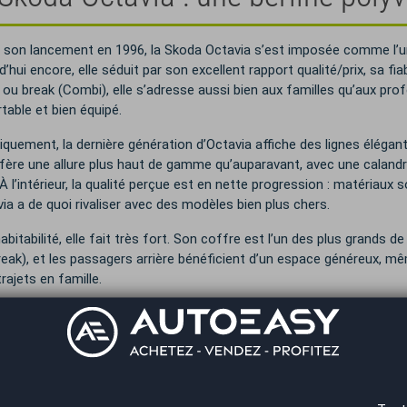
 son lancement en 1996, la Skoda Octavia s’est imposée comme l’u
’hui encore, elle séduit par son excellent rapport qualité/prix, sa fia
e ou break (Combi), elle s’adresse aussi bien aux familles qu’aux pro
table et bien équipé.
iquement, la dernière génération d’Octavia affiche des lignes élég
nfère une allure plus haut de gamme qu’auparavant, avec une calandre
. À l’intérieur, la qualité perçue est en nette progression : matéria
via a de quoi rivaliser avec des modèles bien plus chers.
bitabilité, elle fait très fort. Son coffre est l’un des plus grands de
reak), et les passagers arrière bénéficient d’un espace généreux, mê
rajets en famille.
e capot, la Skoda Octavia propose une large gamme de motorisations
 même GNV (gaz naturel). Cette diversité permet de répondre à tous 
mances, de la sobriété ou une conduite plus écologique. La version RS
es 245 chevaux et son tempérament sportif.