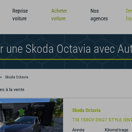
Reprise
Acheter
Nos
De
voiture
voiture
agences
fr
r une Skoda Octavia avec Au
Skoda Octavia
es à la vente
Skoda Octavia
TSI 150CV DSG7 STYLE /EN
Année
Kilométrage