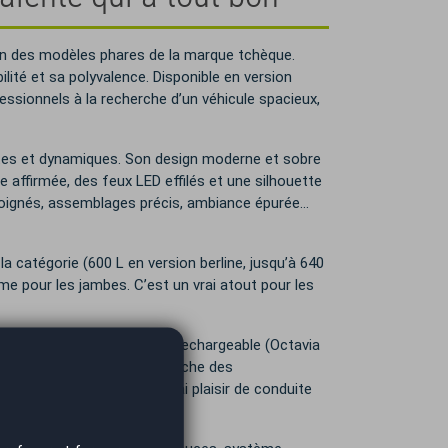
n des modèles phares de la marque tchèque.
bilité et sa polyvalence. Disponible en version
fessionnels à la recherche d’un véhicule spacieux,
antes et dynamiques. Son design moderne et sobre
 affirmée, des feux LED effilés et une silhouette
ux soignés, assemblages précis, ambiance épurée…
 la catégorie (600 L en version berline, jusqu’à 640
me pour les jambes. C’est un vrai atout pour les
 essence, diesel, hybride rechargeable (Octavia
les besoins, que l’on recherche des
, quant à elle, offre un vrai plaisir de conduite