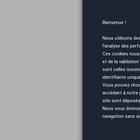
En mat
d’info
voie),
Bienvenue !
Fiable
altern
Nous utilisons de
Ou 
l'analyse des perf
Ces cookies nous 
et de la validatio
AutoE
sont celles issues
rigour
identifiants uniqu
Bénéfi
Vous pouvez révoq
de plu
accédant à notre
précis
site sont déposés 
jusqu'à
Nous vous donnons 
navigation sans a
Chez A
Octavi
Com