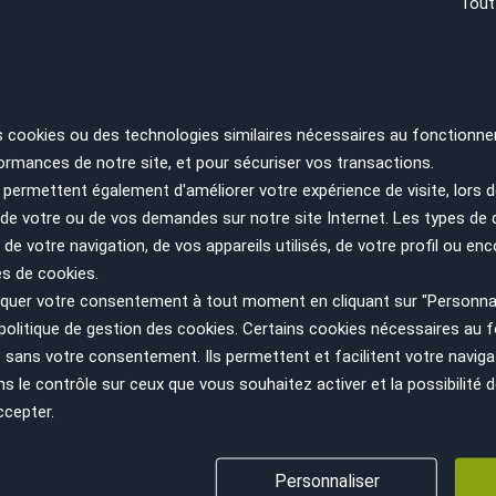
ière de technologie, l’Octavia n’a rien à envier aux marques premium
Tout
-divertissement connecté, aides à la conduite avancées (régulateur a
 et un tableau de bord numérique sur les finitions supérieures.
, économique à l’usage et confortable, la Skoda Octavia continue de s
ative intelligente pour ceux qui cherchent un véhicule complet, sans 
s cookies ou des technologies similaires nécessaires au fonctionne
acheter une voiture Skoda Octavi
ormances de notre site, et pour sécuriser vos transactions.
permettent également d'améliorer votre expérience de visite, lors d
n de votre ou de vos demandes sur notre site Internet. Les types de
asy répond à toutes vos attentes pour l'achat d'une Skoda Oc
 de votre navigation, de vos appareils utilisés, de votre profil ou enc
euse de véhicules Skoda Octavia d'occasion parfaitement entreten
es de cookies.
ciez de remises exceptionnelles pouvant atteindre 30 % sur votre 
uer votre consentement à tout moment en cliquant sur "Personnal
s de 60 agences garantit un service de proximité. Des professio
politique de gestion des cookies
. Certains cookies nécessaires au
ément le modèle Skoda Octavia correspondant à votre profil. Not
sans votre consentement. Ils permettent et facilitent votre navigati
 la livraison.
le contrôle sur ceux que vous souhaitez activer et la possibilité d
ccepter.
utoEasy, nous prenons en charge toutes les formalités, vous lais
a. Une expérience d'achat simplifiée et sans complications. Vivez v
ptez-vous vous séparer de votr
Personnaliser