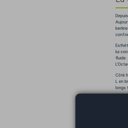
Depuis
Aujourd
berlin
confor
Esthét
lui co
fluide
L’Octa
Côté ha
L en b
longs t
Sous l
iV) et
perfor
avec s