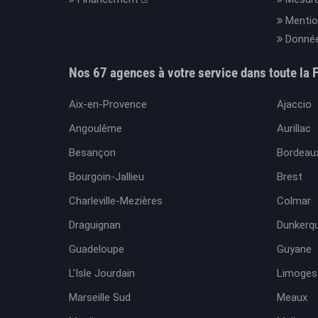
Mentio
Donnée
Nos 67 agences à votre service dans toute la 
Aix-en-Provence
Ajaccio
Angoulême
Aurillac
Besançon
Bordeaux
Bourgoin-Jallieu
Brest
Charleville-Mezières
Colmar
Draguignan
Dunkerq
Guadeloupe
Guyane
L'Isle Jourdain
Limoges
Marseille Sud
Meaux