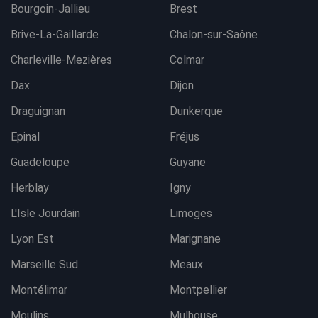
Bourgoin-Jallieu
Brest
Brive-La-Gaillarde
Chalon-sur-Saône
Charleville-Mezières
Colmar
Dax
Dijon
Draguignan
Dunkerque
Epinal
Fréjus
Guadeloupe
Guyane
Herblay
Igny
L'Isle Jourdain
Limoges
Lyon Est
Marignane
Marseille Sud
Meaux
Montélimar
Montpellier
Moulins
Mulhouse