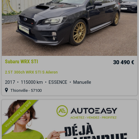
Subaru WRX STI
30 490 €
2.5T 300ch WRX STI S Aileron
2017
115000 km
ESSENCE
Manuelle
Thionville - 57100
Vous arrivez trop tard