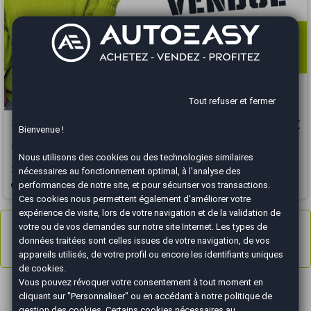
Tout refuser et fermer
Subaru BRZ
23 490 €
Bienvenue !
BRZ 2.0i 200 ch
Nous utilisons des cookies ou des technologies similaires
2013
72850 km
ESSENCE
Manuelle
nécessaires au fonctionnement optimal, à l'analyse des
performances de notre site, et pour sécuriser vos transactions.
Colmar - 68920
Ces cookies nous permettent également d'améliorer votre
expérience de visite, lors de votre navigation et de la validation de
Annonces
1 à 4
sur 4
votre ou de vos demandes sur notre site Internet. Les types de
données traitées sont celles issues de votre navigation, de vos
Résultats 1 - 4 sur 4.
appareils utilisés, de votre profil ou encore les identifiants uniques
de cookies.
Vous pouvez révoquer votre consentement à tout moment en
cliquant sur "Personnaliser" ou en accédant à notre
politique de
gestion des cookies
. Certains cookies nécessaires au