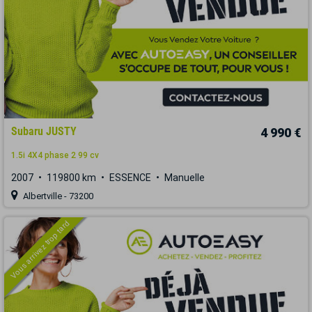
Subaru JUSTY
4 990 €
1.5i 4X4 phase 2 99 cv
2007
119800 km
ESSENCE
Manuelle
Albertville - 73200
Vous arrivez trop tard