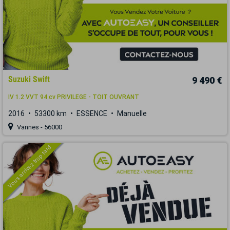
Suzuki Swift
9 490 €
IV 1.2 VVT 94 cv PRIVILEGE - TOIT OUVRANT
2016
53300 km
ESSENCE
Manuelle
Vannes - 56000
Vous arrivez trop tard