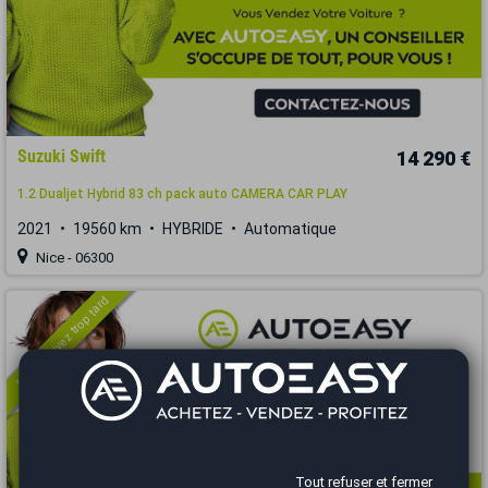
Suzuki Swift
14 290 €
1.2 Dualjet Hybrid 83 ch pack auto CAMERA CAR PLAY
2021
19560 km
HYBRIDE
Automatique
Nice - 06300
Vous arrivez trop tard
Tout refuser et fermer