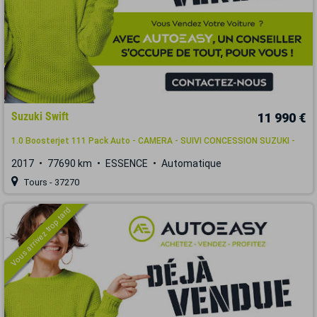
Suzuki Swift
11 990 €
1.0 Boosterjet 111 Pack Auto - CAMERA - SUIVI CONCESSION SUZUKI -
2017
77690 km
ESSENCE
Automatique
Tours - 37270
Vous arrivez trop tard