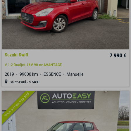
Suzuki Swift
7 990 €
V 1.2 Dualjet 16V 90 cv AVANTAGE
2019
99000 km
ESSENCE
Manuelle
Saint-Paul - 97460
Vous arrivez trop tard