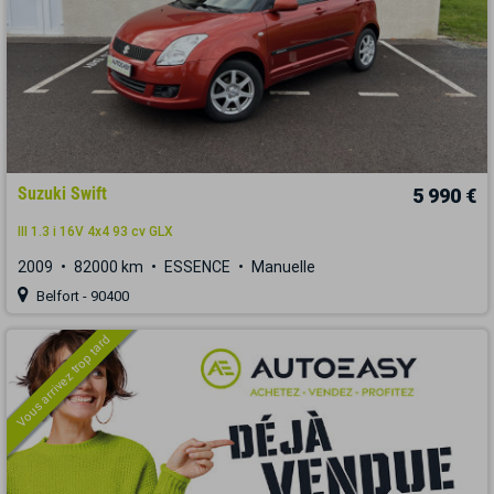
Suzuki Swift
5 990 €
III 1.3 i 16V 4x4 93 cv GLX
2009
82000 km
ESSENCE
Manuelle
Belfort - 90400
Vous arrivez trop tard