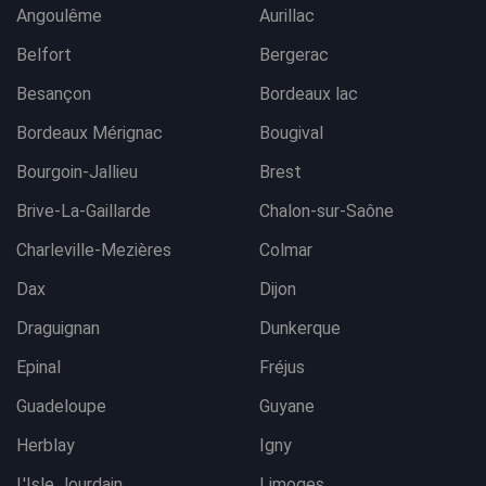
Angoulême
Aurillac
Belfort
Bergerac
Besançon
Bordeaux lac
Bordeaux Mérignac
Bougival
Bourgoin-Jallieu
Brest
Brive-La-Gaillarde
Chalon-sur-Saône
Charleville-Mezières
Colmar
Dax
Dijon
Draguignan
Dunkerque
Epinal
Fréjus
Guadeloupe
Guyane
Herblay
Igny
L'Isle Jourdain
Limoges