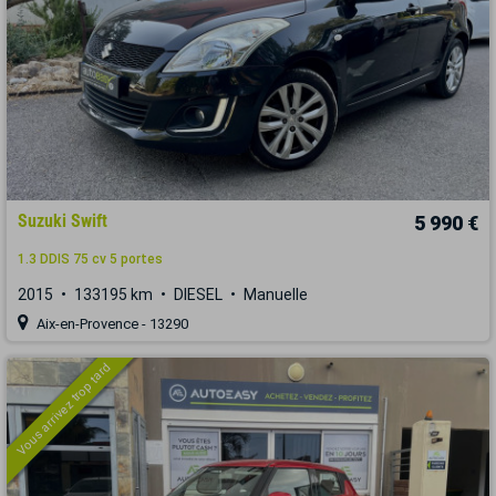
Suzuki Swift
5 990 €
1.3 DDIS 75 cv 5 portes
2015
133195 km
DIESEL
Manuelle
Aix-en-Provence - 13290
Vous arrivez trop tard