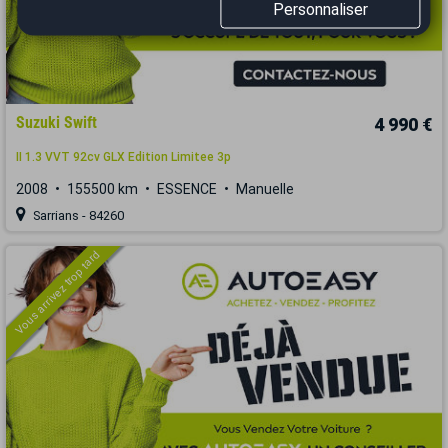
Personnaliser
Suzuki Swift
4 990 €
II 1.3 VVT 92cv GLX Edition Limitee 3p
2008
155500 km
ESSENCE
Manuelle
Sarrians - 84260
Vous arrivez trop tard