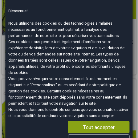
Bienvenue !
Nous utilisons des cookies ou des technologies similaires
nécessaires au fonctionnement optimal, à l'analyse des
performances de notre site, et pour sécuriser vos transactions.
Suzuki Swift
7 490 €
Ces cookies nous permettent également d'améliorer votre
expérience de visite, lors de votre navigation et de la validation de
Suzuki Swift 1.2 VVT 94cv PRIVILEGE
votre ou de vos demandes sur notre site Internet. Les types de
données traitées sont celles issues de votre navigation, de vos
2016
105500 km
ESSENCE
Manuelle
appareils utilisés, de votre profil ou encore les identifiants uniques
Salon-de-Provence - 13330
de cookies.
Vous pouvez révoquer votre consentement à tout moment en
Vous arrivez trop tard
cliquant sur "Personnaliser" ou en accédant à notre
politique de
gestion des cookies
. Certains cookies nécessaires au
fonctionnement du site sont déposés sans votre consentement. Ils
permettent et facilitent votre navigation sur le site.
Nous vous donnons le contrôle sur ceux que vous souhaitez activer
et la possibilité de continuer votre navigation sans accepter.
Tout accepter