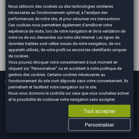
Nous utilisons des cookies ou des technologies similaires
nécessaires au fonctionnement optimal, à l'analyse des
ILS PARLENT DE NOUS
performances de notre site, et pour sécuriser vos transactions.
Ces cookies nous permettent également d'améliorer votre
expérience de visite, lors de votre navigation et de la validation de
votre ou de vos demandes sur notre site Internet. Les types de
données traitées sont celles issues de votre navigation, de vos
appareils utilisés, de votre profil ou encore les identifiants uniques
de cookies.
Vous pouvez révoquer votre consentement à tout moment en
cliquant sur "Personnaliser" ou en accédant à notre
politique de
gestion des cookies
. Certains cookies nécessaires au
Services
En savoir plus
fonctionnement du site sont déposés sans votre consentement. Ils
permettent et facilitent votre navigation sur le site.
Guide
Le concept
Nous vous donnons le contrôle sur ceux que vous souhaitez activer
et la possibilité de continuer votre navigation sans accepter.
Assurance
Nos CGV
Tout accepter
Financement
Mesures sanitaires
Mentions légales
Personnaliser
Données personnelles