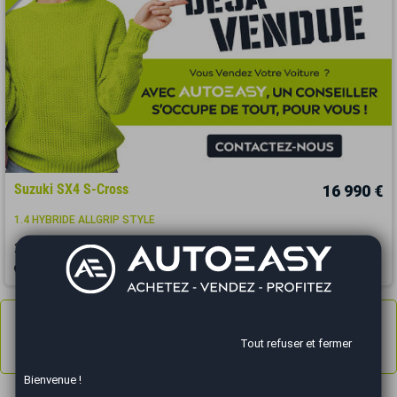
Suzuki SX4 S-Cross
16 990 €
1.4 HYBRIDE ALLGRIP STYLE
2021
38700 km
HYBRIDE
Automatique
Chalon-sur-Saône - 71100
Annonces
1 à 3
sur 3
Tout refuser et fermer
Résultats 1 - 3 sur 3.
Bienvenue !