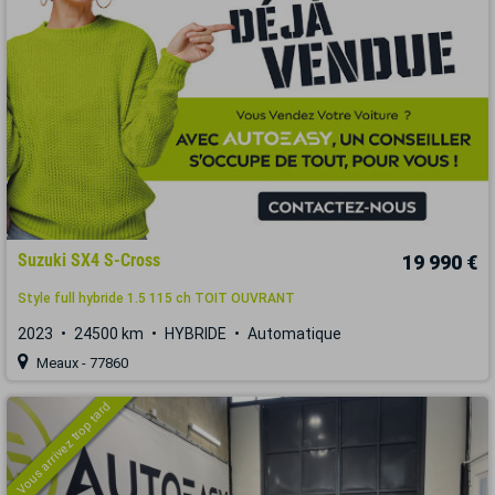
Suzuki SX4 S-Cross
19 990 €
Style full hybride 1.5 115 ch TOIT OUVRANT
2023
24500 km
HYBRIDE
Automatique
Meaux - 77860
Vous arrivez trop tard