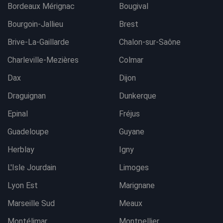
Bordeaux Mérignac
Bougival
Bourgoin-Jallieu
Brest
Brive-La-Gaillarde
Chalon-sur-Saône
Charleville-Mezières
Colmar
Dax
Dijon
Draguignan
Dunkerque
Epinal
Fréjus
Guadeloupe
Guyane
Herblay
Igny
L'Isle Jourdain
Limoges
Lyon Est
Marignane
Marseille Sud
Meaux
Montélimar
Montpellier