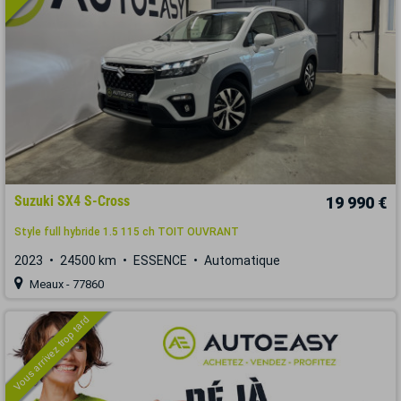
Suzuki SX4 S-Cross
19 990 €
Style full hybride 1.5 115 ch TOIT OUVRANT
2023
24500 km
ESSENCE
Automatique
Meaux - 77860
Vous arrivez trop tard