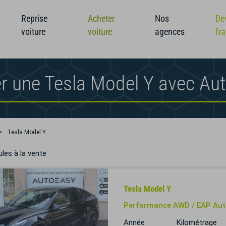
Reprise
Acheter
Nos
De
voiture
voiture
agences
fr
r une Tesla Model Y avec Au
Tesla Model Y
les à la vente
Tesla Model Y
Performance AWD / EAP Auto
Année
Kilométrage