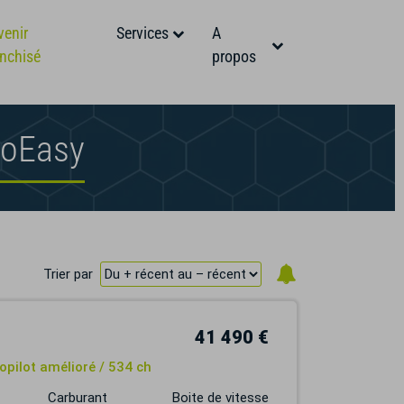
venir
Services
A
anchisé
propos
toEasy
Trier par
41 490 €
pilot amélioré / 534 ch
Carburant
Boite de vitesse