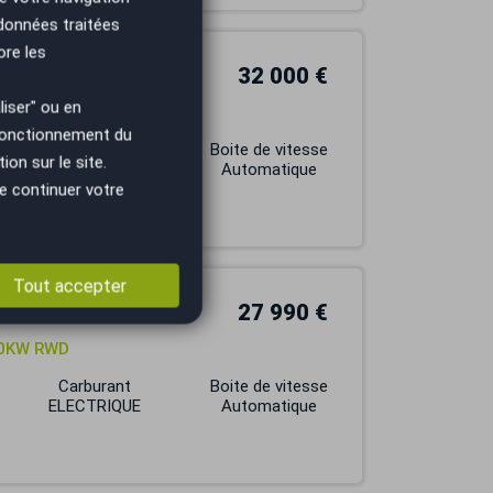
 données traitées
ore les
32 000 €
iser" ou en
476 GRANDE AUTONOMIE
 fonctionnement du
Carburant
Boite de vitesse
on sur le site.
ELECTRIQUE
Automatique
e continuer votre
Tout accepter
27 990 €
0KW RWD
Carburant
Boite de vitesse
ELECTRIQUE
Automatique