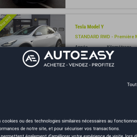
 trop tard
Tesla Model Y
STANDARD RWD - Première 
Année
Kilométrage
2024
38451 km
Mulhouse - 68390
 trop tard
Tout
Tesla Model Y
300 ch Autonomie Standard
Année
Kilométrage
2024
38000 km
s cookies ou des technologies similaires nécessaires au fonctionne
ormances de notre site, et pour sécuriser vos transactions.
Lyon Est - 69120
permettent également d'améliorer votre expérience de visite, lors d