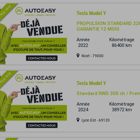
 trop tard
Tesla Model Y
PROPULSION STANDARD 220
GARANTIE 12 MOIS
Année
Kilométrage
2022
86400 km
Niort - 79000
 trop tard
Tesla Model Y
Standard RWD 300 ch / Pre
Année
Kilométrage
2024
38972 km
Lyon Est - 69120