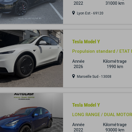
2022
31000 km
Lyon Est - 69120
Tesla Model Y
Propulsion standard / ETAT 
Année
Kilométrage
2026
1990 km
Marseille Sud - 13008
Tesla Model Y
LONG RANGE / DUAL MOTOR 
Année
Kilométrage
2022
93000 km