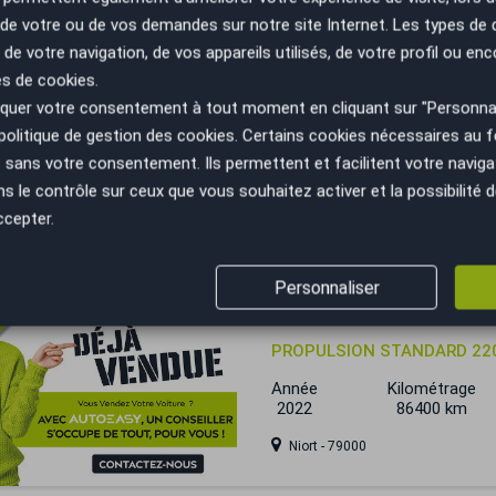
n de votre ou de vos demandes sur notre site Internet. Les types de
 trop tard
 de votre navigation, de vos appareils utilisés, de votre profil ou enc
Tesla Model Y
es de cookies.
uer votre consentement à tout moment en cliquant sur "Personnal
DUAL MOTOR LONG RANGE 
politique de gestion des cookies
. Certains cookies nécessaires au
Année
Kilométrage
sans votre consentement. Ils permettent et facilitent votre navigati
2022
59500 km
le contrôle sur ceux que vous souhaitez activer et la possibilité d
Montpellier - 34430
ccepter.
 trop tard
Personnaliser
Tesla Model Y
PROPULSION STANDARD 22
Année
Kilométrage
2022
86400 km
Niort - 79000