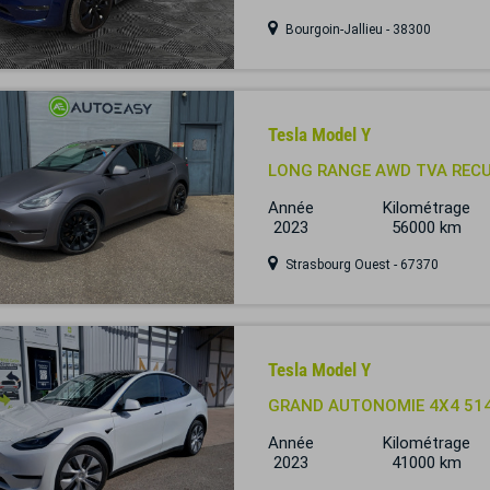
Bourgoin-Jallieu - 38300
Tesla Model Y
LONG RANGE AWD TVA REC
Année
Kilométrage
2023
56000 km
Strasbourg Ouest - 67370
Tesla Model Y
GRAND AUTONOMIE 4X4 514
Année
Kilométrage
2023
41000 km