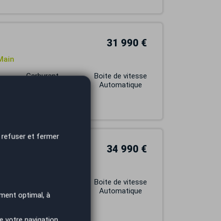
31 990 €
Main
Carburant
Boite de vitesse
ELECTRIQUE
Automatique
 refuser et fermer
34 990 €
 RWD 60 KWH / Homelink
Carburant
Boite de vitesse
ELECTRIQUE
Automatique
ment optimal, à
e votre navigation