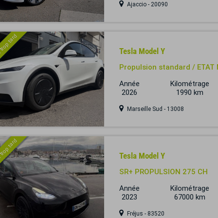
Ajaccio - 20090
 trop tard
Tesla Model Y
Propulsion standard / ETAT 
Année
Kilométrage
2026
1990 km
Marseille Sud - 13008
 trop tard
Tesla Model Y
SR+ PROPULSION 275 CH
Année
Kilométrage
2023
67000 km
Fréjus - 83520