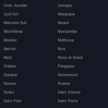
L'Isle Jourdain
Limoges
Lyon Est
Marignane
Marseille Sud
Meaux
Montélimar
Montpellier
Moulins
Mulhouse
Nantes
Nice
Niort
Noisy-le-Grand
Orléans
Périgueux
Quimper
Remiremont
Rennes
Roanne
Rodez
Saint-Etienne
Saint-Paul
Saint-Pierre