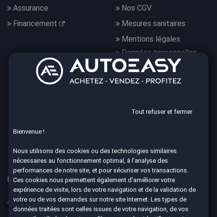
Assurance
Nos CGV
Financement
Mesures sanitaires
Mentions légales
Données personnelles
Nous suivre
Tout refuser et fermer
Bienvenue !
4.7
8590 avis Google
Nous utilisons des cookies ou des technologies similaires
nécessaires au fonctionnement optimal, à l'analyse des
performances de notre site, et pour sécuriser vos transactions.
Nos 67 agences à votre service dans toute la France
Ces cookies nous permettent également d'améliorer votre
expérience de visite, lors de votre navigation et de la validation de
votre ou de vos demandes sur notre site Internet. Les types de
Aix-en-Provence
Ajaccio
données traitées sont celles issues de votre navigation, de vos