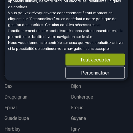
Albertville
Anglet
appareils utilisés, de votre profil ou encore les identifiants uniques
de cookies.
Angoulême
Aurillac
Vous pouvez révoquer votre consentement à tout moment en
cliquant sur "Personnaliser" ou en accédant à notre
politique de
Belfort
Bergerac
gestion des cookies
. Certains cookies nécessaires au
fonctionnement du site sont déposés sans votre consentement. Ils
Besançon
Bordeaux lac
permettent et facilitent votre navigation sur le site.
Nous vous donnons le contrôle sur ceux que vous souhaitez activer
Bordeaux Mérignac
Bougival
et la possibilité de continuer votre navigation sans accepter.
Bourgoin-Jallieu
Brest
Tout accepter
Brive-La-Gaillarde
Chalon-sur-Saône
Personnaliser
Charleville-Mezières
Colmar
Dax
Dijon
Draguignan
Dunkerque
Epinal
Fréjus
Guadeloupe
Guyane
Herblay
Igny