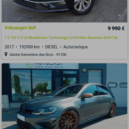
Volkswagen Golf
9 990 €
1.6 TDI 115 ch BlueMotion Technology Confortline Business DSG7 5p
2017
192900 km
DIESEL
Automatique
Sainte-Geneviève des Bois - 91700