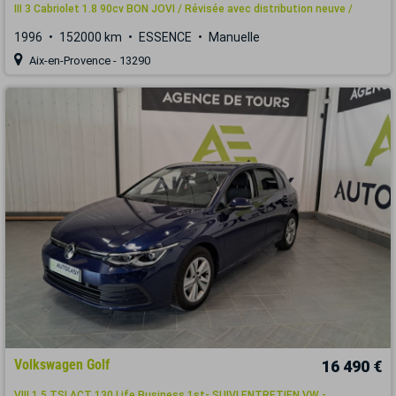
III 3 Cabriolet 1.8 90cv BON JOVI / Révisée avec distribution neuve /
1996
152000 km
ESSENCE
Manuelle
Aix-en-Provence - 13290
Volkswagen Golf
16 490 €
VIII 1.5 TSI ACT 130 Life Business 1st- SUIVI ENTRETIEN VW -