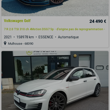
Volkswagen Golf
24 490 €
7 R 2.0 TSI 310 ch 4Motion DSG7 5p - d'origine pas de reprogrammation -
2021
158978 km
ESSENCE
Automatique
Mulhouse - 68390