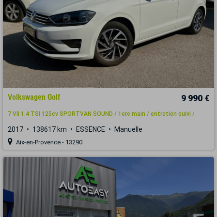
Volkswagen Golf
9 990 €
7 VII 1.4 TSI 125cv SPORTVAN SOUND / 1ere main / entretien suivi /
2017
138617 km
ESSENCE
Manuelle
Aix-en-Provence - 13290