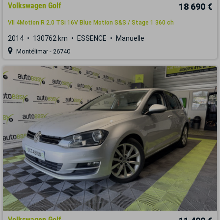
Volkswagen Golf
18 690 €
VII 4Motion R 2.0 TSi 16V Blue Motion S&S / Stage 1 360 ch
2014
130762 km
ESSENCE
Manuelle
Montélimar - 26740
Volkswagen Golf