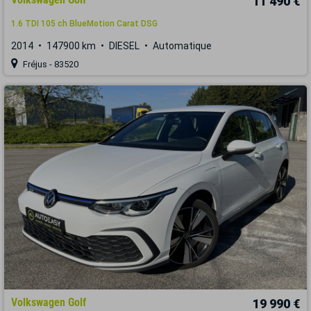
11 490 €
1.6 TDI 105 ch BlueMotion Carat DSG
2014
147900 km
DIESEL
Automatique
Fréjus - 83520
Volkswagen Golf
19 990 €