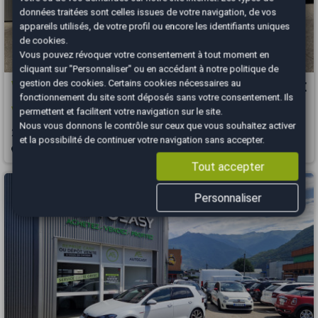
données traitées sont celles issues de votre navigation, de vos
appareils utilisés, de votre profil ou encore les identifiants uniques
de cookies.
Vous pouvez révoquer votre consentement à tout moment en
cliquant sur "Personnaliser" ou en accédant à notre
politique de
gestion des cookies
. Certains cookies nécessaires au
Volkswagen Golf
9 500 €
fonctionnement du site sont déposés sans votre consentement. Ils
VII SW 1.2 TSI 110 Lounge DSG7 - 1ère main
permettent et facilitent votre navigation sur le site.
Nous vous donnons le contrôle sur ceux que vous souhaitez activer
2015
155000 km
ESSENCE
Automatique
et la possibilité de continuer votre navigation sans accepter.
Albertville - 73200
Tout accepter
Personnaliser