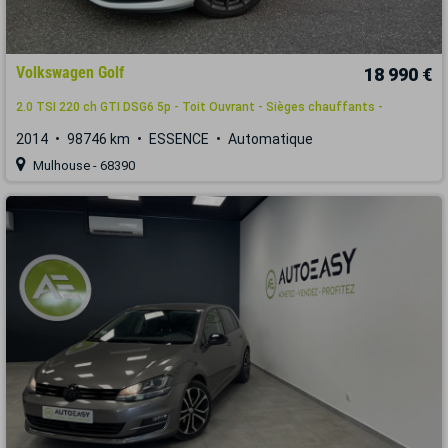
Volkswagen Golf
18 990 €
2.0 TSI 220 ch GTI DSG6 5p - Toit Ouvrant - Sièges chauffants -
2014
98746 km
ESSENCE
Automatique
Mulhouse - 68390