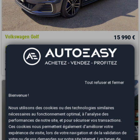
Volkswagen Golf
15 990 €
GTE 1.4 E-Hybrid 204 ch *Radar Av et Ar*Caméra de recul*Entr VW*CT
OK*SOH OK
2017
95000 km
HYBRIDE RECHARGEABLE
Automatique
Thionville - 57100
Tout refuser et fermer
Bienvenue !
Nous utilisons des cookies ou des technologies similaires
nécessaires au fonctionnement optimal, à l'analyse des
performances de notre site, et pour sécuriser vos transactions.
Ces cookies nous permettent également d'améliorer votre
expérience de visite, lors de votre navigation et de la validation de
votre ou de vos demandes sur notre site Internet. Les types de