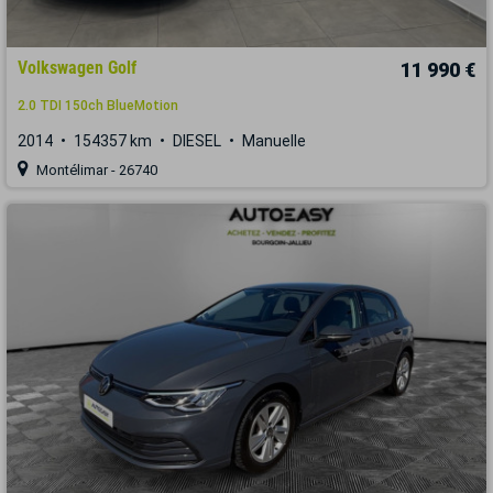
Volkswagen Golf
11 990 €
2.0 TDI 150ch BlueMotion
2014
154357 km
DIESEL
Manuelle
Montélimar - 26740