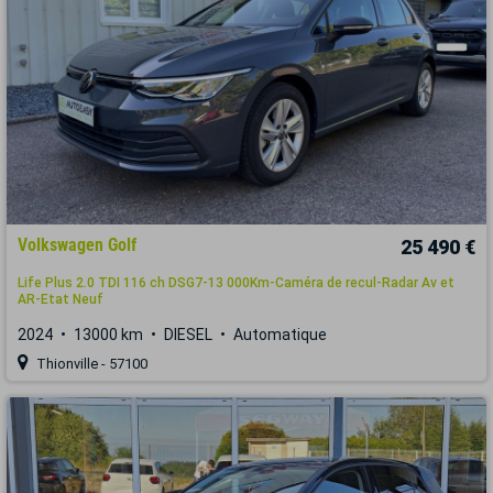
Volkswagen Golf
25 490 €
Life Plus 2.0 TDI 116 ch DSG7-13 000Km-Caméra de recul-Radar Av et
AR-Etat Neuf
2024
13000 km
DIESEL
Automatique
Thionville - 57100