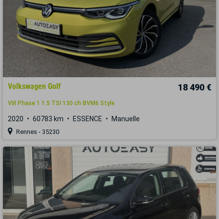
Volkswagen Golf
18 490 €
VIII Phase 1 1.5 TSI 130 ch BVM6 Style
2020
60783 km
ESSENCE
Manuelle
Rennes - 35230