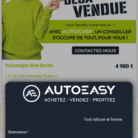
Volkswagen New Beetle
4 980 €
1.9 TDI 105 Freestyle Phase 2
2010
181000 km
DIESEL
Manuelle
Marignane - 13700
Annonces
1 à 3
sur 3
Tout refuser et fermer
Résultats 1 - 3 sur 3.
Bienvenue !