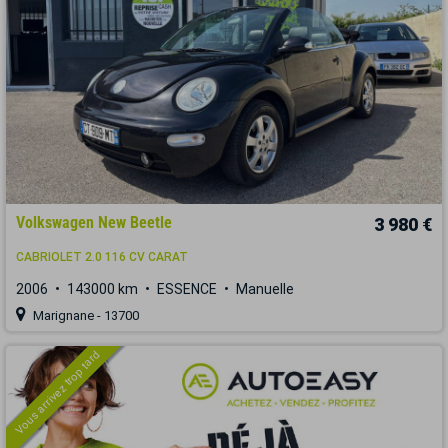
Volkswagen New Beetle
3 980 €
CABRIOLET 2.0 116 CV CARAT
2006
143000 km
ESSENCE
Manuelle
Marignane - 13700
Vous arrivez trop tard