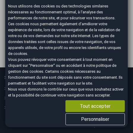
Nous utilisons des cookies ou des technologies similaires
nécessaires au fonctionnement optimal, à l'analyse des
ILS PARLENT DE NOUS
performances de notre site, et pour sécuriser vos transactions.
Ces cookies nous permettent également d'améliorer votre
expérience de visite, lors de votre navigation et de la validation de
votre ou de vos demandes sur notre site Internet. Les types de
données traitées sont celles issues de votre navigation, de vos
appareils utilisés, de votre profil ou encore les identifiants uniques
de cookies.
Vous pouvez révoquer votre consentement à tout moment en
cliquant sur "Personnaliser" ou en accédant à notre
politique de
gestion des cookies
. Certains cookies nécessaires au
Services
En savoir plus
fonctionnement du site sont déposés sans votre consentement. Ils
permettent et facilitent votre navigation sur le site.
Guide
Le concept
Nous vous donnons le contrôle sur ceux que vous souhaitez activer
et la possibilité de continuer votre navigation sans accepter.
Assurance
Nos CGV
Tout accepter
Financement
Mesures sanitaires
Mentions légales
Personnaliser
Données personnelles