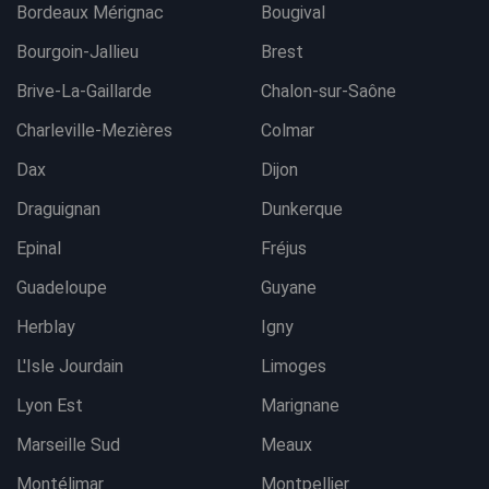
Bordeaux Mérignac
Bougival
Bourgoin-Jallieu
Brest
Brive-La-Gaillarde
Chalon-sur-Saône
Charleville-Mezières
Colmar
Dax
Dijon
Draguignan
Dunkerque
Epinal
Fréjus
Guadeloupe
Guyane
Herblay
Igny
L'Isle Jourdain
Limoges
Lyon Est
Marignane
Marseille Sud
Meaux
Montélimar
Montpellier