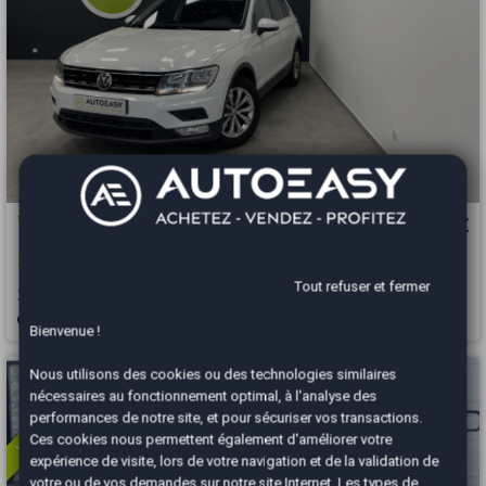
Volkswagen Tiguan
15 490 €
2.0 TDI 115 ch BMT CONFORTLINE
Tout refuser et fermer
2016
149221 km
DIESEL
Manuelle
Montélimar - 26740
Bienvenue !
Vous arrivez trop tard
Nous utilisons des cookies ou des technologies similaires
nécessaires au fonctionnement optimal, à l'analyse des
performances de notre site, et pour sécuriser vos transactions.
Ces cookies nous permettent également d'améliorer votre
expérience de visite, lors de votre navigation et de la validation de
votre ou de vos demandes sur notre site Internet. Les types de