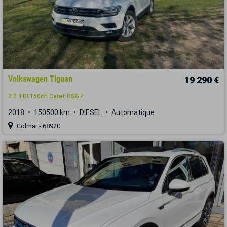
Volkswagen Tiguan
19 290 €
2.0 TDI 150ch Carat DSG7
2018
150500 km
DIESEL
Automatique
Colmar - 68920