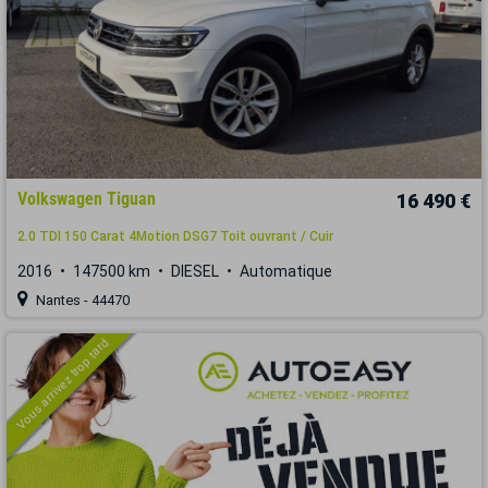
Volkswagen Tiguan
16 490 €
2.0 TDI 150 Carat 4Motion DSG7 Toit ouvrant / Cuir
2016
147500 km
DIESEL
Automatique
Nantes - 44470
Vous arrivez trop tard