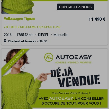
Volkswagen Tiguan
11 490 €
2.0 TDI 110 CH BLUEMOTION SPORTLINE
2016
178542 km
DIESEL
Manuelle
Charleville-Mezières - 08440
Vous arrivez trop tard