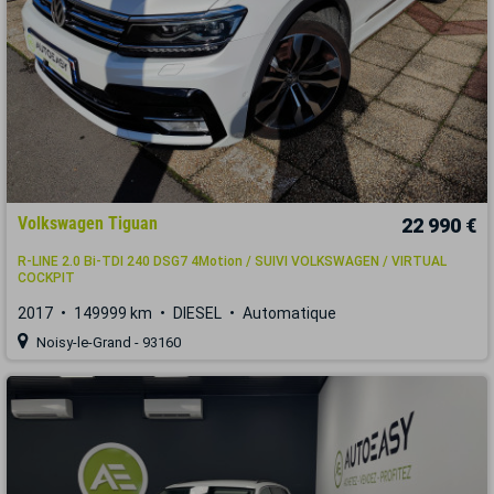
Volkswagen Tiguan
22 990 €
R-LINE 2.0 Bi-TDI 240 DSG7 4Motion / SUIVI VOLKSWAGEN / VIRTUAL
COCKPIT
2017
149999 km
DIESEL
Automatique
Noisy-le-Grand - 93160