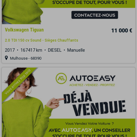
Volkswagen Tiguan
11 000 €
2.0 TDI 150 cv Sound - Sièges Chauffants
2017
167417 km
DIESEL
Manuelle
Mulhouse - 68390
Vous arrivez trop tard