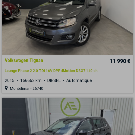
Volkswagen Tiguan
11 990 €
Lounge Phase 2 2.0 TDi 16V DPF 4Motion DSG7 140 ch
2015
166663 km
DIESEL
Automatique
Montélimar - 26740