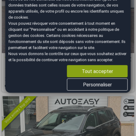
données traitées sont celles issues de votre navigation, de vos
appareils utilisés, de votre profil ou encore les identifiants uniques
de cookies.
Vous pouvez révoquer votre consentement à tout moment en
cliquant sur "Personnaliser" ou en accédant à notre
politique de
gestion des cookies
. Certains cookies nécessaires au
fonctionnement du site sont déposés sans votre consentement. Ils
permettent et facilitent votre navigation sur le site.
Nous vous donnons le contrôle sur ceux que vous souhaitez activer
Volkswagen Tiguan
15 990 €
et la possibilité de continuer votre navigation sans accepter.
1.5 TSI EVO 150 BVM6 CONFORTLINE - GPS -
Tout accepter
2019
140956 km
ESSENCE
Manuelle
Personnaliser
Mulhouse - 68390
Vous arrivez trop tard