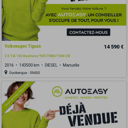
Volkswagen Tiguan
14 590 €
2.0 Tdi 150 Business *DISTRIBUTION OK
2016
143500 km
DIESEL
Manuelle
Dunkerque - 59430
Vous arrivez trop tard