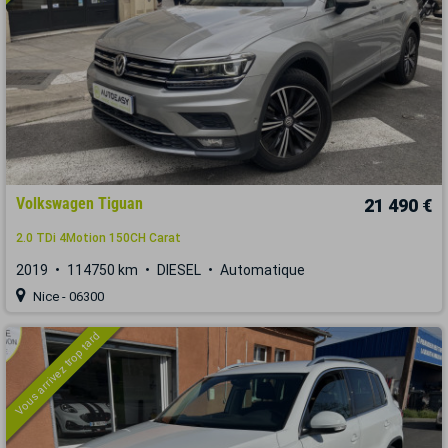
Volkswagen Tiguan
21 490 €
2.0 TDi 4Motion 150CH Carat
2019
114750 km
DIESEL
Automatique
Nice - 06300
Vous arrivez trop tard