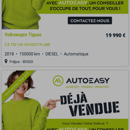
Volkswagen Tiguan
19 990 €
2.0 TDI 150 CH DSG7 R-LINE
2018
150000 km
DIESEL
Automatique
Fréjus - 83520
Vous arrivez trop tard