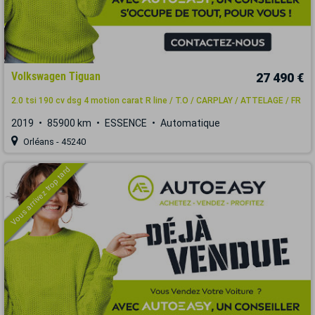
Volkswagen Tiguan
27 490 €
2.0 tsi 190 cv dsg 4 motion carat R line / T.O / CARPLAY / ATTELAGE / FR
2019
85900 km
ESSENCE
Automatique
Orléans - 45240
Vous arrivez trop tard