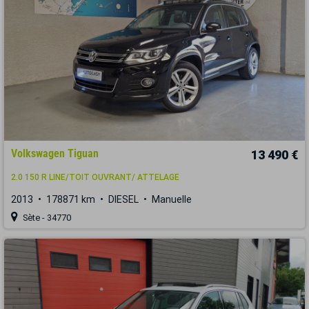
Volkswagen Tiguan
13 490 €
2.0 150 R LINE/TOIT OUVRANT/ ATTELAGE
2013
178871 km
DIESEL
Manuelle
Sète - 34770