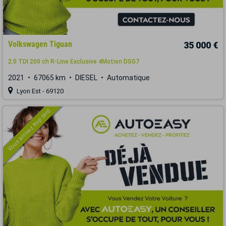
Volkswagen Tiguan
35 000 €
2.0 TDI 200 ch R-Line Exclusive 4Motion DSG7
2021
67065 km
DIESEL
Automatique
Lyon Est - 69120
Vous arrivez trop tard