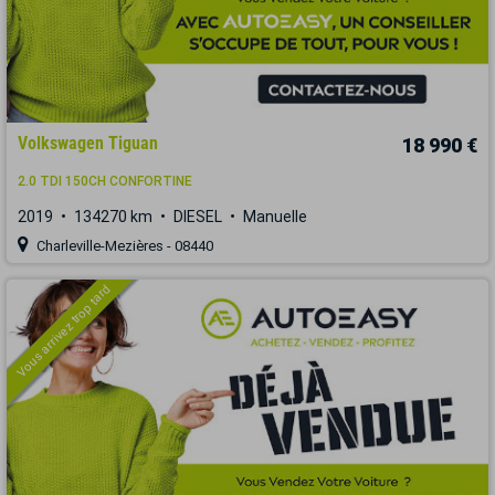
Volkswagen Tiguan
18 990 €
2.0 TDI 150CH CONFORTINE
2019
134270 km
DIESEL
Manuelle
Charleville-Mezières - 08440
Vous arrivez trop tard