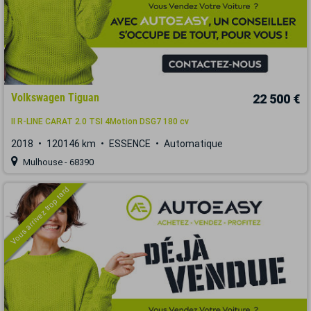
Volkswagen Tiguan
22 500 €
II R-LINE CARAT 2.0 TSI 4Motion DSG7 180 cv
2018
120146 km
ESSENCE
Automatique
Mulhouse - 68390
Vous arrivez trop tard