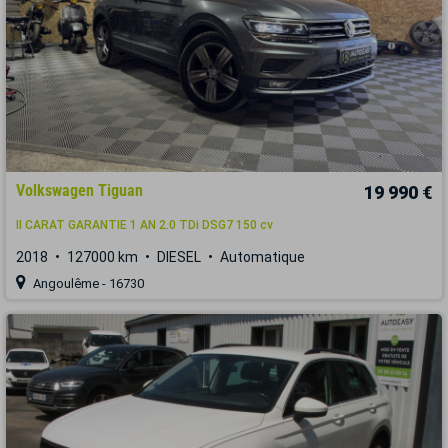
Volkswagen Tiguan
19 990 €
II CARAT GARANTIE 1 AN 2.0 TDi DSG7 150 cv
2018
127000 km
DIESEL
Automatique
Angoulême - 16730