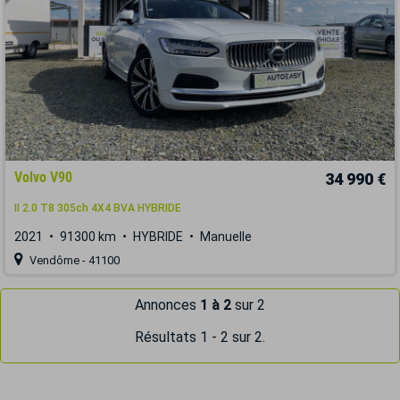
Volvo V90
34 990 €
II 2.0 T8 305ch 4X4 BVA HYBRIDE
2021
91300 km
HYBRIDE
Manuelle
Vendôme - 41100
Annonces
1 à 2
sur 2
Résultats 1 - 2 sur 2.