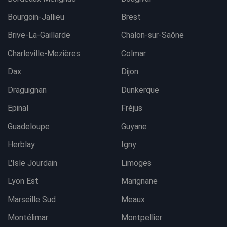
Bourgoin-Jallieu
Brest
Brive-La-Gaillarde
Chalon-sur-Saône
Charleville-Mezières
Colmar
Dax
Dijon
Draguignan
Dunkerque
Epinal
Fréjus
Guadeloupe
Guyane
Herblay
Igny
L'Isle Jourdain
Limoges
Lyon Est
Marignane
Marseille Sud
Meaux
Montélimar
Montpellier