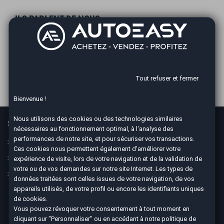
ILS PARLENT DE NOUS
Tout refuser et fermer
Bienvenue !
Nous utilisons des cookies ou des technologies similaires
Services
En savoir plus
nécessaires au fonctionnement optimal, à l'analyse des
performances de notre site, et pour sécuriser vos transactions.
Guide
Le concept
Ces cookies nous permettent également d'améliorer votre
Assurance
Nos CGV
expérience de visite, lors de votre navigation et de la validation de
votre ou de vos demandes sur notre site Internet. Les types de
Financement
Mesures sanitaires
données traitées sont celles issues de votre navigation, de vos
appareils utilisés, de votre profil ou encore les identifiants uniques
Mentions légales
de cookies.
Données personnelles
Vous pouvez révoquer votre consentement à tout moment en
cliquant sur "Personnaliser" ou en accédant à notre
politique de