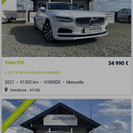
Volvo V90
34 990 €
II 2.0 T8 305ch 4X4 BVA HYBRIDE
2021
91300 km
HYBRIDE
Manuelle
Vendôme - 41100
Vous arrivez trop tard