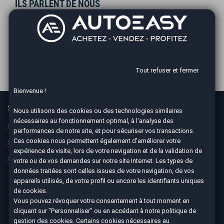
ILS PARLENT DE NOUS
Tout refuser et fermer
Bienvenue !
Services
En savoir plus
Nous utilisons des cookies ou des technologies similaires
nécessaires au fonctionnement optimal, à l'analyse des
Guide
Le concept
performances de notre site, et pour sécuriser vos transactions.
Ces cookies nous permettent également d'améliorer votre
Assurance
Nos CGV
expérience de visite, lors de votre navigation et de la validation de
Financement
Mesures sanitaires
votre ou de vos demandes sur notre site Internet. Les types de
données traitées sont celles issues de votre navigation, de vos
Mentions légales
appareils utilisés, de votre profil ou encore les identifiants uniques
Données personnelles
de cookies.
Vous pouvez révoquer votre consentement à tout moment en
cliquant sur "Personnaliser" ou en accédant à notre
politique de
gestion des cookies
. Certains cookies nécessaires au
Nous suivre