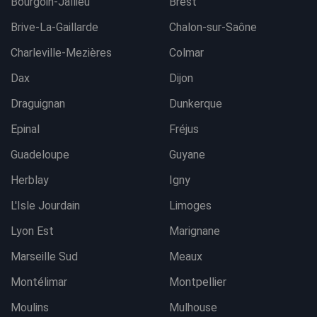
Bourgoin-Jallieu
Brest
Brive-La-Gaillarde
Chalon-sur-Saône
Charleville-Mezières
Colmar
Dax
Dijon
Draguignan
Dunkerque
Epinal
Fréjus
Guadeloupe
Guyane
Herblay
Igny
L'Isle Jourdain
Limoges
Lyon Est
Marignane
Marseille Sud
Meaux
Montélimar
Montpellier
Moulins
Mulhouse