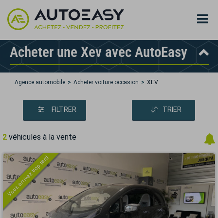
Acheter une Xev avec AutoEasy
Agence automobile
Acheter voiture occasion
XEV
FILTRER
TRIER
2
véhicules à la vente
Vous arrivez trop tard