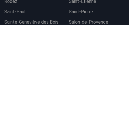
Rodez
Saint-Etienne
Saint-Paul
Saint-Pierre
Contacter l'agence
Sainte-Geneviève des Bois
Salon-de-Provence
Sarrians
Sète
Strasbourg Ouest
Thionville
Toulon
Tours
Valence
Vannes
Vendôme
Villefranche-sur-Saône
Villeneuve-Loubet
Voiron
www.autoeasy.fr © 2026
Site réalisé par Webrelief :
Agence Web à Belfort