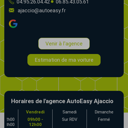
04.95.26.04.42
06.85.43.05.61
ajaccio@autoeasy.fr
Venir à l'agence
Estimation de ma voiture
Horaires de l'agence AutoEasy Ajaccio
udi
Vendredi
Samedi
Dimanche
- 12h00
09h00 -
Sur RDV
Fermé
- 18h00
12h00