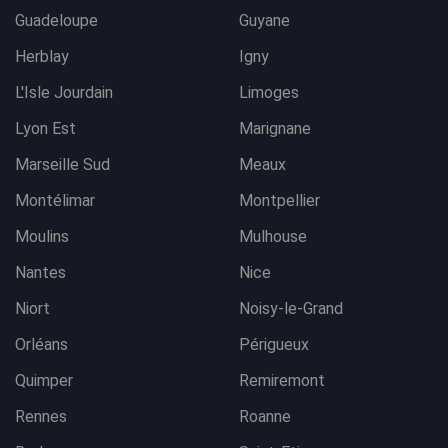
Guadeloupe
Guyane
Herblay
Igny
L'Isle Jourdain
Limoges
Lyon Est
Marignane
Marseille Sud
Meaux
Montélimar
Montpellier
Moulins
Mulhouse
Nantes
Nice
Niort
Noisy-le-Grand
Orléans
Périgueux
Quimper
Remiremont
Rennes
Roanne