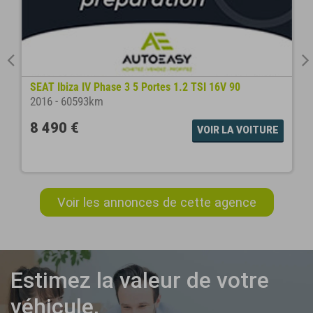
SEAT Ibiza IV Phase 3 5 Portes 1.2 TSI 16V 90
2016
-
60593km
8 490 €
VOIR LA VOITURE
Voir les annonces de cette agence
Estimez la valeur de votre
véhicule,