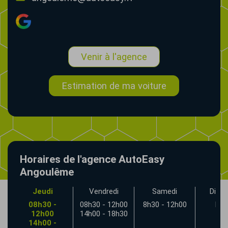
Venir à l'agence
Estimation de ma voiture
Horaires de l'agence AutoEasy
Angoulême
Jeudi
Vendredi
Samedi
Dima
00
08h30 -
08h30 - 12h00
8h30 - 12h00
Fe
30
12h00
14h00 - 18h30
14h00 -