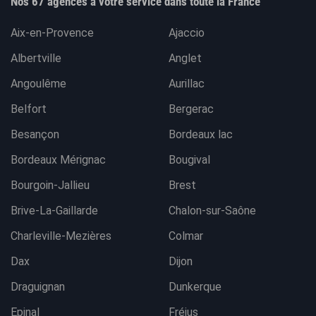
Nos 67 agences à votre service dans toute la France
Aix-en-Provence
Ajaccio
Albertville
Anglet
Angoulême
Aurillac
Belfort
Bergerac
Besançon
Bordeaux lac
Bordeaux Mérignac
Bougival
Bourgoin-Jallieu
Brest
Brive-La-Gaillarde
Chalon-sur-Saône
Charleville-Mezières
Colmar
Dax
Dijon
Draguignan
Dunkerque
Epinal
Fréjus