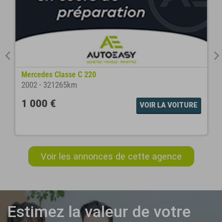
Mercedes Classe C 220
2002
-
321265km
1 000 €
VOIR LA VOITURE
Voir les annonces de cette agence
Estimez la valeur de votre