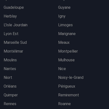
Guadeloupe
Guyane
Herblay
Igny
L'Isle Jourdain
Limoges
Lyon Est
Marignane
Marseille Sud
Meaux
Montélimar
Montpellier
Moulins
Mulhouse
Nantes
Nice
Niort
Noisy-le-Grand
Orléans
Périgueux
Quimper
Remiremont
Rennes
Roanne