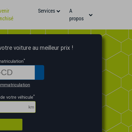
venir
Services
A
anchisé
propos
tre voiture au meilleur prix !
*
atriculation
immatriculation
*
de votre véhicule
R