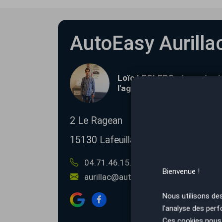
AutoEasy Aurilla
Loïc LECLERC et son équip
l'agence de Aurillac
2 Le Ragean
15130
Lafeuillade-en-Vézie
04.71.46.15.15
06.46.17.32.92
Bienvenue !
aurillac@autoeasy.fr
Nous utilisons de
l'analyse des perf
Ces cookies nous 