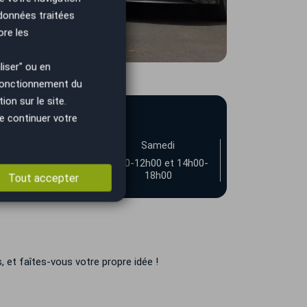
 données traitées
ore les
iser" ou en
 fonctionnement du
on sur le site.
e continuer votre
Vendredi
Samedi
9h00-12h00 et
9h00-12h00 et 14h00-
14h00-19h00
18h00
Tout accepter
 et faîtes-vous votre propre idée !