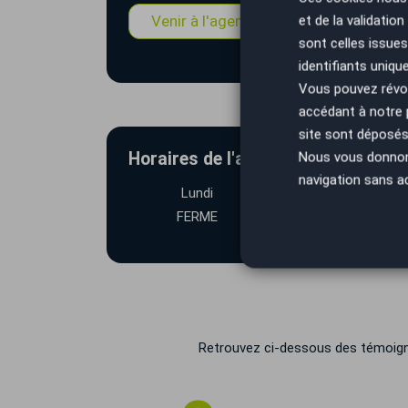
Venir à l'agence
Estimation
et de la validatio
sont celles issues
identifiants uniqu
Vous pouvez révoq
accédant à notre
site sont déposés 
Horaires de l'agence AutoEasy Aur
Nous vous donnons 
navigation sans a
Lundi
Mardi
FERME
9h00-12h00 et 14
19h00
Retrouvez ci-dessous des témoignag