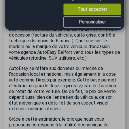
votre véhicule au cours d’un rendez-vous en agence.
Pour réalisation une estimation juste de la valeur de
Tout accepter
votre voiture, notre professionnel procède d’abord à
une expertise visuelle (carrosserie, état intérieur,
Personnaliser
pneus…). Ensuite, il vérifie tous les justificatifs
administratifs nécessaires à la vente de votre voiture
d’occasion (facture du véhicule, carte grise, contrôle
technique de moins de 6 mois…). Quel que soit le
modèle ou la marque de votre véhicule d’occasion,
votre agence AutoEasy Belfort vend tous les types de
véhicules (citadine, SUV, utilitaire, etc.).
AutoEasy se réfère aux données du marché de
l’occasion local et national, mais également à la cote
auto comme l’Argus par exemple. Cette base permet
d’estimer un prix de départ qui est ajusté en fonction
de l’état de votre voiture. De ce fait, le prix de vente
dépend aussi bien de l’entretien du véhicule, de son
état mécanique en détail et de son aspect visuel
extérieur comme intérieur.
Grâce à cette estimation, le prix que nous vous
proposons correspond à la réalité économique du