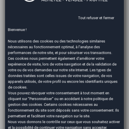
réalisée dans le respect de la législation en vigueur.
Nos professionnels veilleront à ce qu’aucun document
ne manque lors de la vente qui respectera les délais
Tout refuser et fermer
imposés.
Bienvenue !
Pour garantir la solvabilité de l’acheteur, nous
demandons un chèque de banque certifié lors du
Nous utilisons des cookies ou des technologies similaires
paiement en agence. Faire appel à AutoEasy et son
nécessaires au fonctionnement optimal, à l'analyse des
réseau de professionnels de l’automobile pour
vendre
performances de notre site, et pour sécuriser vos transactions.
votre voiture à Belfort
est donc beaucoup plus sûr
Ces cookies nous permettent également d'améliorer votre
que la vente de particulier à particulier. N’attendez
expérience de visite, lors de votre navigation et de la validation de
plus pour vendre votre véhicule en toute sérénité !
votre ou de vos demandes sur notre site Internet. Les types de
données traitées sont celles issues de votre navigation, de vos
appareils utilisés, de votre profil ou encore les identifiants uniques
Comment est fixé le prix
de cookies.
Vous pouvez révoquer votre consentement à tout moment en
d’une voiture avec
cliquant sur "Personnaliser" ou en accédant à notre
politique de
gestion des cookies
. Certains cookies nécessaires au
AutoEasy ?
fonctionnement du site sont déposés sans votre consentement. Ils
permettent et facilitent votre navigation sur le site.
Nous vous donnons le contrôle sur ceux que vous souhaitez activer
Votre conseiller AutoEasy estime le prix de vente de
et la possibilité de continuer votre navigation sans accepter.