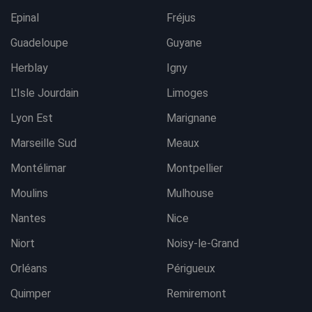
Epinal
Fréjus
Guadeloupe
Guyane
Herblay
Igny
L'Isle Jourdain
Limoges
Lyon Est
Marignane
Marseille Sud
Meaux
Montélimar
Montpellier
Moulins
Mulhouse
Nantes
Nice
Niort
Noisy-le-Grand
Orléans
Périgueux
Quimper
Remiremont