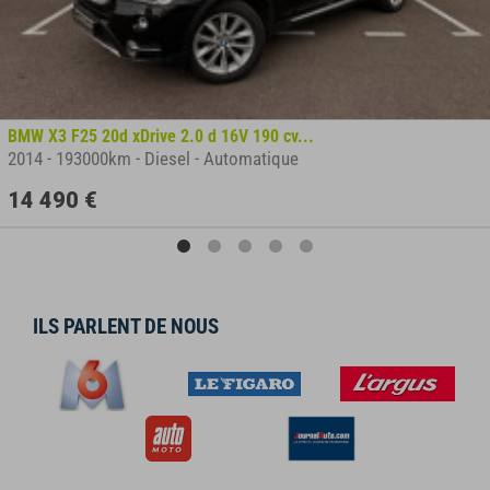
BMW X3 F25 20d xDrive 2.0 d 16V 190 cv...
2014
-
193000km
-
Diesel
-
Automatique
14 490 €
ILS PARLENT DE NOUS