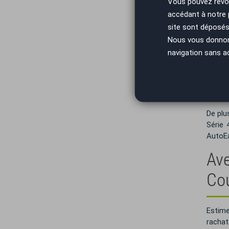
Vous pouvez révoq
accédant à notre
site sont déposés 
La BMW
Nous vous donnons 
panel 
navigation sans a
cri. B
Avec n
consei
Notre 
De plu
Série 
AutoEa
Ave
Co
Estime
rachat