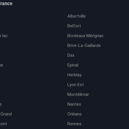
France
Albertville
Belfort
 lac
Bordeaux Mérignac
Brive-La-Gaillarde
Dax
ue
Epinal
Herblay
Lyon Est
Montélimar
e
Nantes
-Grand
Orléans
ont
Rennes