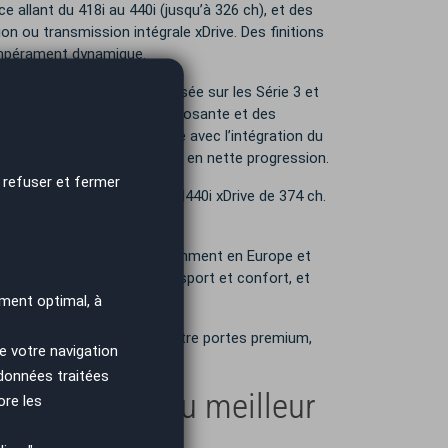
allant du 418i au 440i (jusqu’à 326 ch), et des
on ou transmission intégrale xDrive. Des finitions
empérament dynamique.
me modulaire CLAR déjà utilisée sur les Série 3 et
 à une calandre verticale imposante et des
te évolution technologique avec l’intégration du
ion, et d’une qualité perçue en nette progression.
 refuser et fermer
e 184 ch et le performant M440i xDrive de 374 ch.
ble succès commercial, notamment en Europe et
tinctif, son équilibre entre sport et confort, et
ment optimal, à
 du segment des coupés quatre portes premium,
e votre navigation
 données traitées
Gran Coupé au meilleur
ore les