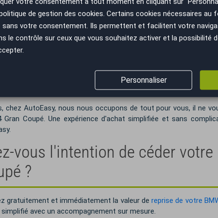
uer votre consentement à tout moment en cliquant sur "Personnal
politique de gestion des cookies
. Certains cookies nécessaires au
sans votre consentement. Ils permettent et facilitent votre navigati
 Série 4 Gran Coupé de vos rêves n'attend plus que vous, et Au
le contrôle sur ceux que vous souhaitez activer et la possibilité d
de véhicules BMW Série 4 Gran Coupé, des occasions méticuleuse
ccepter.
énéficiez de remises jusqu'à 30 % et réalisez des économies significa
otre réseau de près de 60 agences réparties sur tout le terr
llers experts vous aideront à trouver précisément le modèle BMW 
Personnaliser
équipe sera à vos côtés tout au long de votre démarche d'achat, du pr
s, chez AutoEasy, nous nous occupons de tout pour vous, il ne vou
4 Gran Coupé. Une expérience d'achat simplifiée et sans complica
sy.
z-vous l'intention de céder votr
upé ?
z gratuitement et immédiatement la valeur de
reprise de votre BM
 simplifié avec un accompagnement sur mesure.