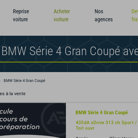
Reprise
Acheter
Nos
De
voiture
voiture
agences
fr
 BMW Série 4 Gran Coupé av
BMW Série 4 Gran Coupé
es à la vente
BMW Série 4 Gran Coupé
435dA xDrive 313 ch Sport /
Toit ouvr