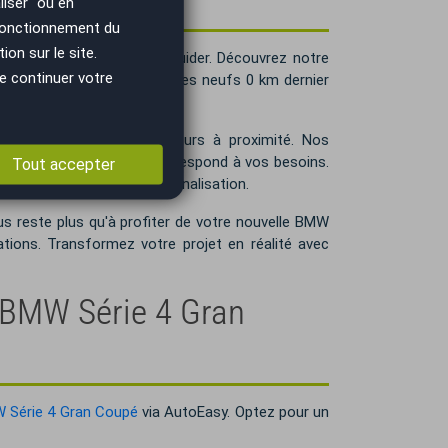
iser" ou en
 fonctionnement du
on sur le site.
toEasy est là pour vous guider. Découvrez notre
e continuer votre
ment inspectées aux modèles neufs 0 km dernier
tives.
itoire, nous sommes toujours à proximité. Nos
Série 4 Gran Coupé qui correspond à vos besoins.
Tout accepter
emier conseil jusqu'à la finalisation.
s reste plus qu'à profiter de votre nouvelle BMW
tions. Transformez votre projet en réalité avec
e BMW Série 4 Gran
W Série 4 Gran Coupé
via AutoEasy. Optez pour un