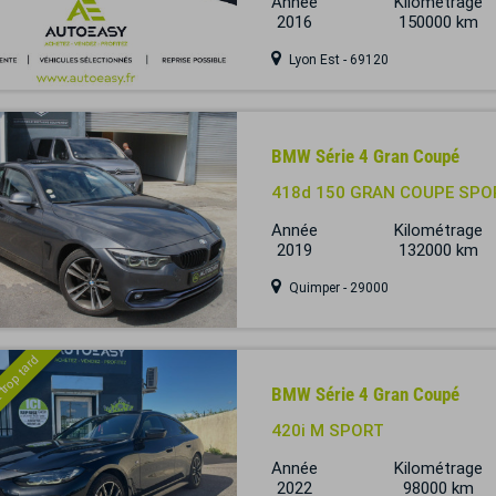
Année
Kilométrage
2016
150000 km
Lyon Est - 69120
BMW Série 4 Gran Coupé
418d 150 GRAN COUPE SPO
Année
Kilométrage
2019
132000 km
Quimper - 29000
 trop tard
BMW Série 4 Gran Coupé
420i M SPORT
Année
Kilométrage
2022
98000 km