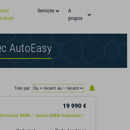
venir
Services
A
anchisé
propos
ec AutoEasy
Trier par
19 990 €
 Entretien BMW / Jantes BMW Individual /