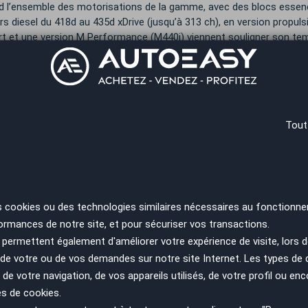
d l’ensemble des motorisations de la gamme, avec des blocs essence 
s diesel du 418d au 435d xDrive (jusqu’à 313 ch), en version propulsi
t et une version M Performance (M440i) viennent souligner son t
1, la seconde génération (G26) voit le jour, reposant sur la platefor
e se distingue par un design encore plus expressif, notamment grâce
tions renforçant sa sportivité. Ce modèle marque également une net
e multimédia BMW iDrive 8, d’aides à la conduite de dernière générat
Tout
d’hui, la gamme propose plusieurs motorisations essence : le 420i d
iesel, on retrouve le 420d (190 ch) et le 430d (286 ch).
 son lancement, la BMW Série 4 Gran Coupé a rencontré un vérita
e, avec des ventes solides et une clientèle séduite par son design dis
s cookies ou des technologies similaires nécessaires au fonctionne
yvalence.
ormances de notre site, et pour sécuriser vos transactions.
ie 4 Gran Coupé s’impose aujourd’hui comme l’une des références
permettent également d'améliorer votre expérience de visite, lors d
 style, technologie et plaisir de conduite.
n de votre ou de vos demandes sur notre site Internet. Les types de
mment trouver une BMW Série 4 
 de votre navigation, de vos appareils utilisés, de votre profil ou enc
es de cookies.
x ?