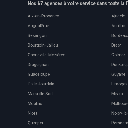
Nos 67 agences à votre service dans toute la 
Aix-en-Provence
Ajaccio
Angoulême
Aurillac
Besançon
Bordeaux
Bourgoin-Jallieu
Brest
Charleville-Mezières
Colmar
Draguignan
Dunkerq
Guadeloupe
Guyane
L'Isle Jourdain
Limoges
Marseille Sud
Meaux
Moulins
Mulhous
Niort
Noisy-le
Quimper
Remirem