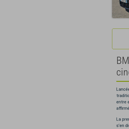
BMW
cin
Lancée
tradit
entre 
affirm
La pre
s’en d