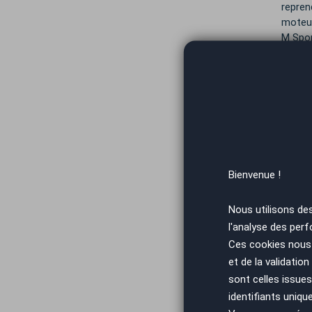
repren
moteur
M Spor
En 202
4. Ell
propor
systèm
Aujour
Côté d
Bienvenue !
Depuis
en Asi
Nous utilisons de
sa pol
l'analyse des perf
La Sér
Ces cookies nous 
alliant
et de la validatio
Co
sont celles issues
identifiants uniqu
pri