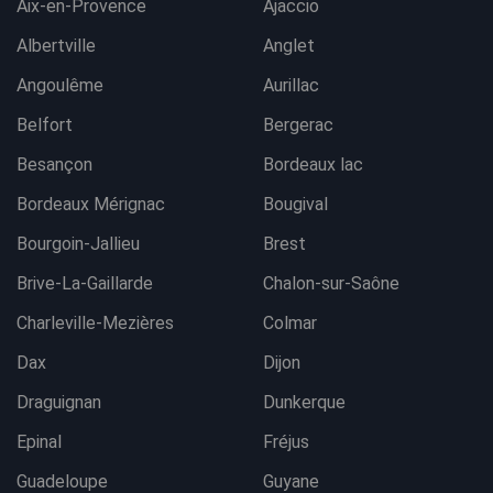
Aix-en-Provence
Ajaccio
Albertville
Anglet
Angoulême
Aurillac
Belfort
Bergerac
Besançon
Bordeaux lac
Bordeaux Mérignac
Bougival
Bourgoin-Jallieu
Brest
Brive-La-Gaillarde
Chalon-sur-Saône
Charleville-Mezières
Colmar
Dax
Dijon
Draguignan
Dunkerque
Epinal
Fréjus
Guadeloupe
Guyane