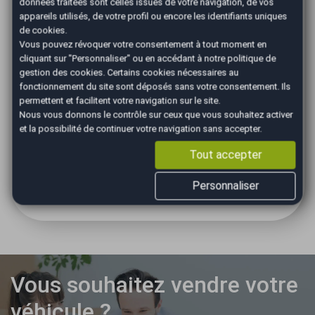
Revendre sa voiture à Le
données traitées sont celles issues de votre navigation, de vos
appareils utilisés, de votre profil ou encore les identifiants uniques
Relecq-Kerhuon avec un
de cookies.
Vous pouvez révoquer votre consentement à tout moment en
professionnel reconnu
cliquant sur "Personnaliser" ou en accédant à notre
politique de
gestion des cookies
. Certains cookies nécessaires au
fonctionnement du site sont déposés sans votre consentement. Ils
AutoEasy est reconnu dans la région brestoise pour
permettent et facilitent votre navigation sur le site.
son expertise en reprise de voitures. Notre objectif
Nous vous donnons le contrôle sur ceux que vous souhaitez activer
est simple : vous proposer une solution rapide, honnête
et la possibilité de continuer votre navigation sans accepter.
et avantageuse.
Tout accepter
N’attendez plus pour réaliser votre estimation gratuite.
La reprise d’une voiture à Le Relecq-Kerhuon n’a jamais
été aussi simple.
Personnaliser
Vous souhaitez vendre votre
véhicule ?