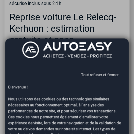
sécurisé inclus sous 24 h.
Reprise voiture Le Relecq-
Kerhuon : estimation
gratuite et sans
engagement
Pour une reprise de votre voiture à Le Relecq-Kerhuon,
l’estimation est gratuite dans notre agence AutoEasy.
Tout refuser et fermer
Vous obtenez rapidement un prix de reprise fiable,
adapté à l'état et au kilométrage du véhicule et en
Bienvenue !
adéquation avec le marché local.
Cette estimation ne vous engage à rien. Vous pouvez
Nous utilisons des cookies ou des technologies similaires
prendre le temps de réfléchir avant de décider. Et si
nécessaires au fonctionnement optimal, à l'analyse des
notre offre ne vous convient pas, nous pouvons
performances de notre site, et pour sécuriser vos transactions.
également vous proposer notre solution de dépôt-
Ces cookies nous permettent également d'améliorer votre
vente.
expérience de visite, lors de votre navigation et de la validation de
votre ou de vos demandes sur notre site Internet. Les types de