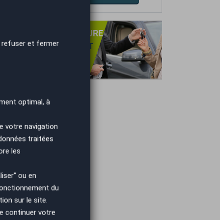
PRISE DE VOTRE VOITURE
 refuser et fermer
NS OBLIGATION D'ACHAT
TIMATION GRATUITE
IEMENT IMMÉDIAT.
ment optimal, à
e votre navigation
 données traitées
ore les
iser" ou en
 fonctionnement du
on sur le site.
e continuer votre