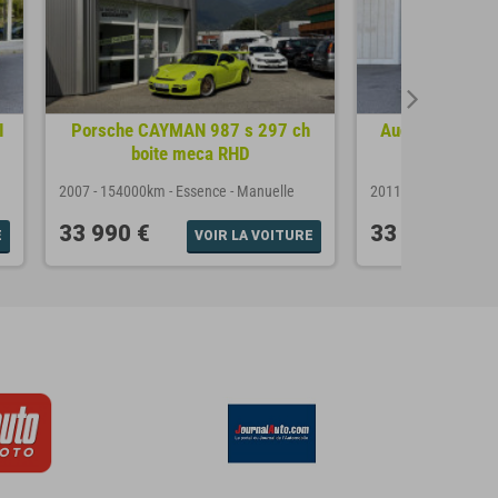
I
Porsche CAYMAN 987 s 297 ch
Audi TT RS COU
boite meca RHD
QUATT
2007
-
154000km
-
Essence
-
Manuelle
2011
-
83000km
-
Es
33 990 €
33 990 €
E
VOIR LA VOITURE