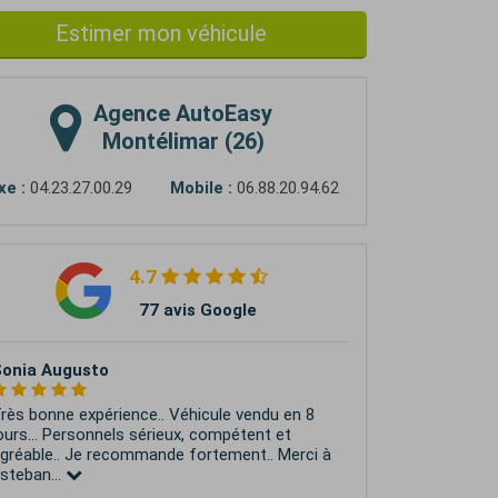
Estimer mon véhicule
Agence
AutoEasy
Montélimar (26)
xe :
04.23.27.00.29
Mobile :
06.88.20.94.62
4.7
77 avis Google
uillaume Cjkl
rès bonne expérience, Guillaume a su
’accompagner dans la vente de mon
éhicule. Je le recommande pour son
rofessionnalisme et sa gentillesse.