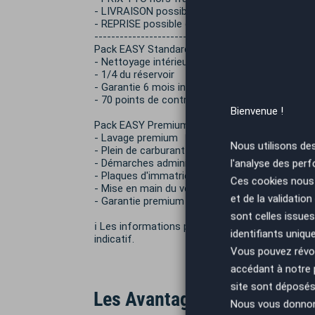
- LIVRAISON possible dans toute la France à vot
- REPRISE possible de votre ancien véhicule.
----------------------------------------------------
Pack EASY Standard 490€ TTC :
- Nettoyage intérieur
- 1/4 du réservoir
- Garantie 6 mois inclus
- 70 points de contrôles
Bienvenue !
Pack EASY Premium 890€ TTC :
- Lavage premium
Nous utilisons de
- Plein de carburant
- Démarches administratives
l'analyse des perf
- Plaques d'immatriculation
Ces cookies nous 
- Mise en main du véhicule
et de la validatio
- Garantie premium toutes options (12 mois)
sont celles issues
ℹ️ Les informations présentes dans cette annon
identifiants uniqu
indicatif.
Vous pouvez révoq
accédant à notre
site sont déposés 
Les Avantages AutoEasy
Nous vous donnons 