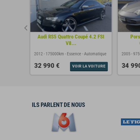
 Cayman
Audi RS5 Quattro Coupé 4.2 FSI
Pors
V8...
nuelle
2012
-
175000km
-
Essence
-
Automatique
2005
-
97
32 990 €
34 99
A VOITURE
VOIR LA VOITURE
ILS PARLENT DE NOUS