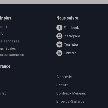
ir plus
Nous suivre
cept
Facebook
GV
Instagram
s sanitaires
YouTube
ns légales
LinkedIn
s personnelles
France
Albertville
Belfort
 lac
Bordeaux Mérignac
Brive-La-Gaillarde