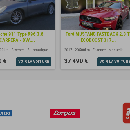
che 911 Type 996 3.6
Ford MUSTANG FASTBACK 2.3 T
CARRERA - BVA...
ECOBOOST 317...
500km
-
Essence
-
Automatique
2017
-
20500km
-
Essence
-
Manuelle
0 €
37 490 €
VOIR LA VOITURE
VOIR LA VOITUR