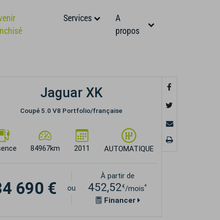
venir
Services
A
anchisé
propos
Jaguar XK
Coupé 5.0 V8 Portfolio/française
sence
84967km
2011
AUTOMATIQUE
À partir de
34 690 €
452,52
€
*
ou
/mois
Financer