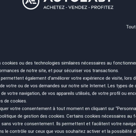
re domicile ou votre bureau ! (sur devis).
--------
RE
Tout
SA
ES
PA
s cookies ou des technologies similaires nécessaires au fonctionne
ormances de notre site, et pour sécuriser vos transactions.
permettent également d'améliorer votre expérience de visite, lors d
n de votre ou de vos demandes sur notre site Internet. Les types de
 de votre navigation, de vos appareils utilisés, de votre profil ou enc
ce sont non contractuelles et fournies à titre
es de cookies.
uer votre consentement à tout moment en cliquant sur "Personnal
politique de gestion des cookies
. Certains cookies nécessaires au
sans votre consentement. Ils permettent et facilitent votre navigati
le contrôle sur ceux que vous souhaitez activer et la possibilité d