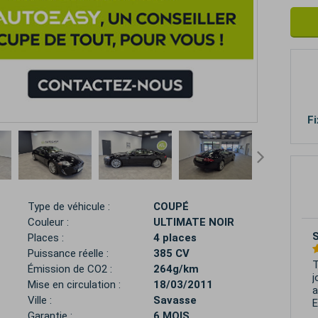
Fi
Type de véhicule :
COUPÉ
Couleur :
ULTIMATE NOIR
G
Places :
4 places
Puissance réelle :
385 CV
T
Émission de CO2 :
264g/km
m
Mise en circulation :
18/03/2011
v
Ville :
Savasse
p
Garantie :
6 MOIS