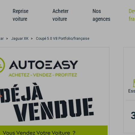
Reprise
Acheter
Nos
De
voiture
voiture
agences
fr
ar
Jaguar XK
Coupé 5.0 V8 Portfolio/française
Es