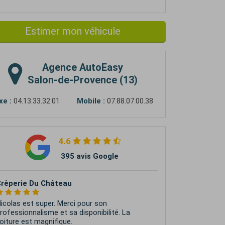
Estimer mon véhicule
Agence
AutoEasy
Salon-de-Provence (13)
xe :
04.13.33.32.01
Mobile :
07.88.07.00.38
4.6
395 avis Google
rêperie Du Château
icolas est super. Merci pour son
rofessionnalisme et sa disponibilité. La
oiture est magnifique.