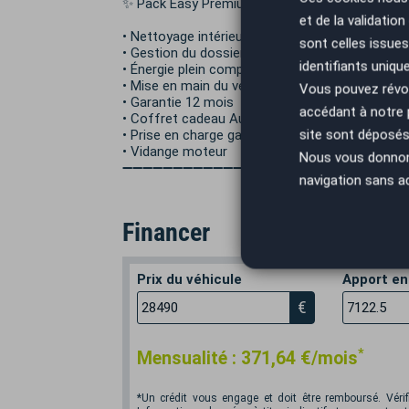
✨ Pack Easy Premium – 1000 € TTC
et de la validatio
• Nettoyage intérieur / extérieur prestige
sont celles issues
• Gestion du dossier administratif
identifiants uniqu
• Énergie plein complet
• Mise en main du véhicule
Vous pouvez révoq
• Garantie 12 mois
accédant à notre
• Coffret cadeau AutoEasy
site sont déposés 
• Prise en charge gare / aéroport ou livraison à
• Vidange moteur
Nous vous donnons 
➖➖➖➖➖➖➖➖➖➖➖➖➖➖➖➖➖➖➖➖➖➖➖➖➖➖
navigation sans a
Financer
Prix du véhicule
Apport en
€
*
Mensualité :
371,64
€/mois
*Un crédit vous engage et doit être remboursé. Vér