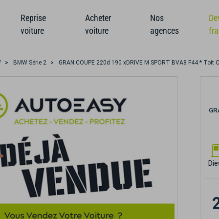
Reprise
Acheter
Nos
De
voiture
voiture
agences
fr
W
BMW Série 2
GRAN COUPE 220d 190 xDRIVE M SPORT BVA8 F44 * Toit Ou
GR
Die