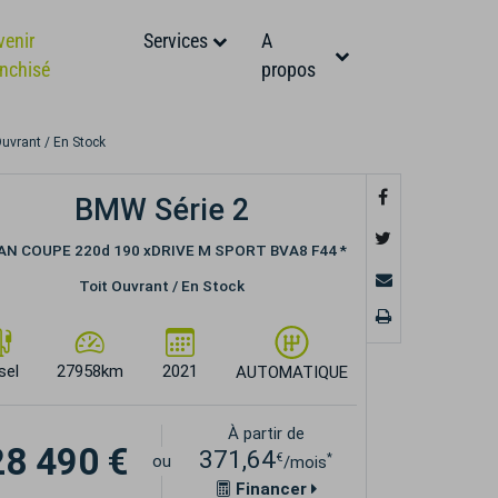
venir
Services
A
anchisé
propos
vrant / En Stock
BMW Série 2
AN COUPE 220d 190 xDRIVE M SPORT BVA8 F44 *
Toit Ouvrant / En Stock
sel
27958km
2021
AUTOMATIQUE
À partir de
28 490 €
371,64
€
*
ou
/mois
Financer