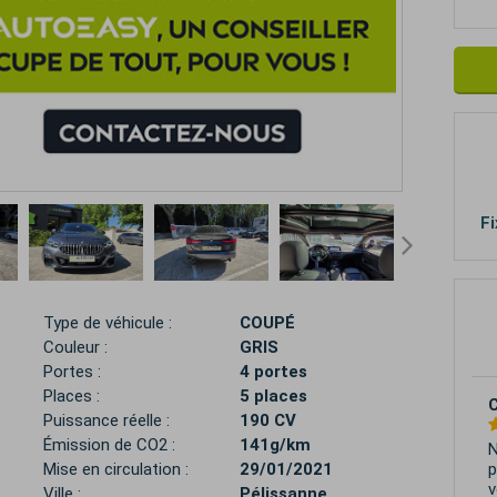
Fi
Type de véhicule :
COUPÉ
Couleur :
GRIS
Portes :
4 portes
Places :
5 places
C
Puissance réelle :
190 CV
Émission de CO2 :
141g/km
N
p
Mise en circulation :
29/01/2021
v
Ville :
Pélissanne