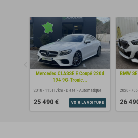
Mercedes CLASSE E Coupé 220d
BMW SER
194 9G-Tronic...
2018
-
115117km
-
Diesel
-
Automatique
2020
-
76
25 490 €
26 49
VOIR LA VOITURE