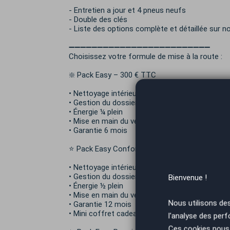
- Entretien a jour et 4 pneus neufs
- Double des clés
- Liste des options complète et détaillée sur 
➖➖➖➖➖➖➖➖➖➖➖➖➖➖➖➖➖➖➖➖➖➖➖➖➖
Choisissez votre formule de mise à la route :
❇️ Pack Easy – 300 € TTC
• Nettoyage intérieur / extérieur essentiel
• Gestion du dossier administratif
• Énergie ¼ plein
• Mise en main du véhicule
• Garantie 6 mois
⭐ Pack Easy Confort – 500 € TTC
• Nettoyage intérieur / extérieur premium
• Gestion du dossier administratif
Bienvenue !
• Énergie ½ plein
• Mise en main du véhicule
Nous utilisons de
• Garantie 12 mois
• Mini coffret cadeau
l'analyse des perf
Ces cookies nous 