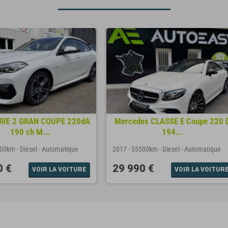
IE 2 GRAN COUPE 220dA
Mercedes CLASSE E Coupe 220 
190 ch M...
194...
500km
-
Diesel
-
Automatique
2017
-
55500km
-
Diesel
-
Automatique
0 €
29 990 €
VOIR LA VOITURE
VOIR LA VOITUR