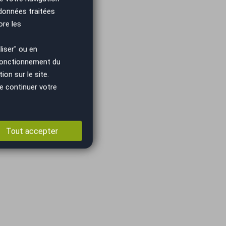
 données traitées
ore les
iser" ou en
 fonctionnement du
on sur le site.
e continuer votre
Tout accepter