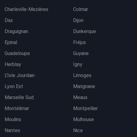
Charleville-Mezières
Colmar
Dax
Dijon
Draguignan
Dunkerque
Epinal
Fréjus
Guadeloupe
Guyane
Herblay
Igny
L'Isle Jourdain
Limoges
Lyon Est
Marignane
Marseille Sud
Meaux
Montélimar
Montpellier
Moulins
Mulhouse
Nantes
Nice