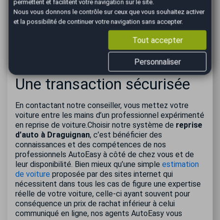
suivantes par virement ou par chèque. En faisant appel
permettent et facilitent votre navigation sur le site.
à AutoEasy, nos clients ont un réel accompagnement
Nous vous donnons le contrôle sur ceux que vous souhaitez activer
et l’assurance d’une transaction sécurisée. Notre
et la possibilité de continuer votre navigation sans accepter.
agence de
reprise auto à Draguignan
faisant
Tout accepter
partie d’un réseau national bien implanté, vous n’avez
pas à redouter les impayés, contrairement au rachat
avec une personne inconnue.
Personnaliser
Une transaction sécurisée
En contactant notre conseiller, vous mettez votre
voiture entre les mains d’un professionnel expérimenté
en reprise de voiture.Choisir notre système de
reprise
d’auto à Draguignan
, c’est bénéficier des
connaissances et des compétences de nos
professionnels AutoEasy à côté de chez vous et de
leur disponibilité. Bien mieux qu’une simple
estimation
de voiture
proposée par des sites internet qui
nécessitent dans tous les cas de figure une expertise
réelle de votre voiture, celle-ci ayant souvent pour
conséquence un prix de rachat inférieur à celui
communiqué en ligne, nos agents AutoEasy vous