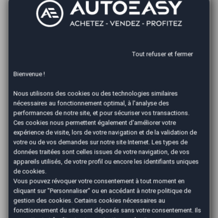
votre disposition. A toutes les étapes de la vente, ils
sont à votre écoute pour vous vous fournir toutes les
informations et conseils dont vous pourriez avoir
besoin. Dans l’objectif que la vente se fasse dans les
meilleures conditions, votre agent attitré s’occupe de
tout. Pour cela, votre agence AutoEasy vous garantit
Tout refuser et fermer
le règlement du prix de vente dans les 24 h après
conclusion de la vente. C’est vous qui choisissez le
Bienvenue !
mode de paiement qui vous convient : virement
bancaire ou chèque.
Nous utilisons des cookies ou des technologies similaires
nécessaires au fonctionnement optimal, à l'analyse des
Comment est fixé le prix ?
performances de notre site, et pour sécuriser vos transactions.
Ces cookies nous permettent également d'améliorer votre
Pour la
reprise de votre voiture à Draguignan
, votre
expérience de visite, lors de votre navigation et de la validation de
agent AutoEasy se base préalablement sur la valeur
votre ou de vos demandes sur notre site Internet. Les types de
Argus pour fixer un prix réel. Après, il prend en compte
données traitées sont celles issues de votre navigation, de vos
les différentes particularités de votre véhicule. Les
appareils utilisés, de votre profil ou encore les identifiants uniques
coûts de remise en état et de réparation de
de cookies.
l’automobile sont retenus des cours Argus. Ce prix de
Vous pouvez révoquer votre consentement à tout moment en
rachat cash vous est soumis pour acceptation. Dès
cliquant sur "Personnaliser" ou en accédant à notre
politique de
votre accord du montant fixé, notre agence AutoEasy
gestion des cookies
. Certains cookies nécessaires au
procède au règlement de la somme dans les 24 heures
fonctionnement du site sont déposés sans votre consentement. Ils