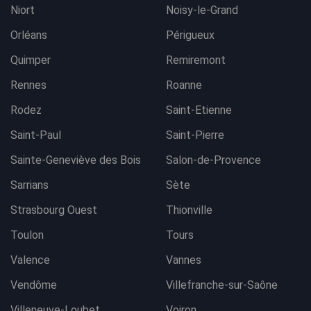
Niort
Noisy-le-Grand
Orléans
Périgueux
Quimper
Remiremont
Rennes
Roanne
Rodez
Saint-Etienne
Saint-Paul
Saint-Pierre
Sainte-Geneviève des Bois
Salon-de-Provence
Sarrians
Sète
Strasbourg Ouest
Thionville
Toulon
Tours
Valence
Vannes
Vendôme
Villefranche-sur-Saône
Villeneuve-Loubet
Voiron