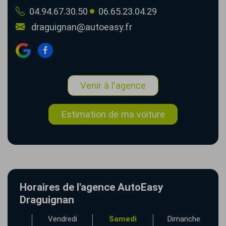
04.94.67.30.50
06.65.23.04.29
draguignan@autoeasy.fr
Venir à l'agence
Estimation de ma voiture
Horaires de l'agence AutoEasy
Draguignan
udi
Vendredi
Samedi
Dimanche