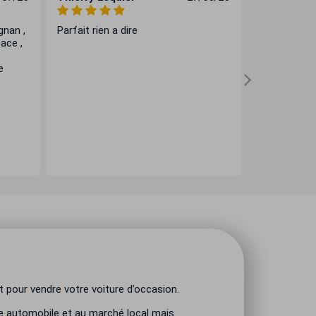
gnan ,
Parfait rien a dire
Transactio
cace ,
effectuée, t
été respectée
e
encore a Mr 
professionn
Chevrolet C
simple... J
 pour vendre votre voiture d’occasion.
te automobile et au marché local mais