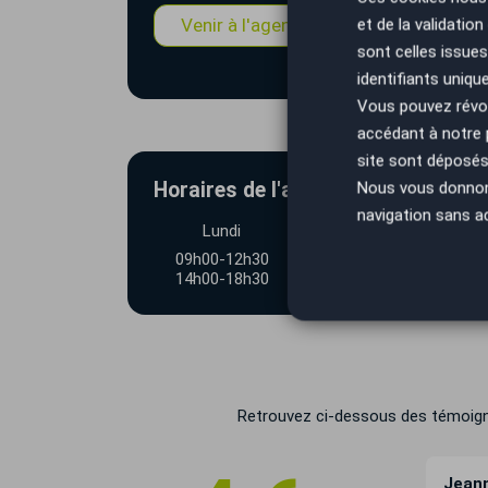
Venir à l'agence
Estimation
et de la validatio
sont celles issues
identifiants uniqu
Vous pouvez révoq
accédant à notre
site sont déposés 
Horaires de l'agence AutoEasy Dr
Nous vous donnons 
navigation sans a
Lundi
Mardi
09h00-12h30
09h00-12h30
14h00-18h30
14h00-19h00
Retrouvez ci-dessous des témoignag
28/03/26
Vincent D'aubreby
22/03/26
Jean