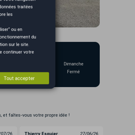
 données traitées
ore les
iser" ou en
 fonctionnement du
on sur le site.
e continuer votre
Samedi
Dimanche
09h00-12h30
Fermé
14h00-18h30
Tout accepter
 et faîtes-vous votre propre idée !
/07/26
Thierry Esquier
27/06/26
Remy Crom