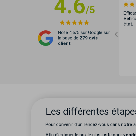
4.6
/5
 boîte
Professionnel accueillant, vente
Effica
 lilian
réalisée rapidement ainsi que le
Véhicu
vente une
règlement. Bravo à l'équipe.
état.
e pour le
Noté 4.6/5 sur Google sur
la base de
279 avis
client
Les différentes étapes
Pour convenir d’un rendez-vous dans notre ag
Afin d’estimer le prix le plus juste pour
vendr