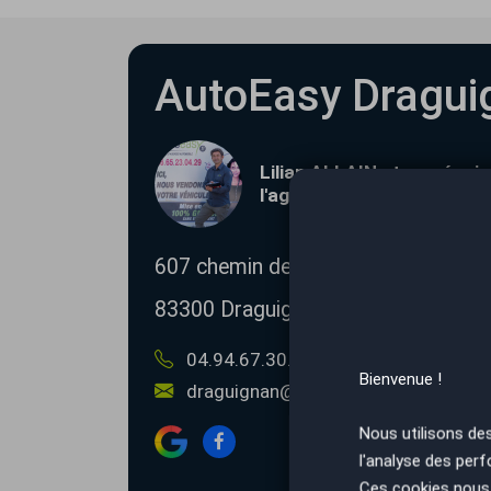
AutoEasy Dragui
Lilian ALLAIN et son équip
l'agence de Draguignan
607 chemin des incapis
DERRIERE 
83300
Draguignan
04.94.67.30.50
06.65.23.04.29
Bienvenue !
draguignan@autoeasy.fr
Nous utilisons de
l'analyse des perf
Ces cookies nous 