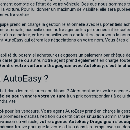
galement compte de l’état de votre véhicule. Dès que nous sommes t
a voiture. Pour lui donner un maximum de visibilité, elle sera publiée
er votre voiture.
uipe prend en charge la gestion relationnelle avec les potentiels 
s et emails, accueille dans notre agence les personnes intéressées
art d’un acheteur, votre conseiller vous contactera pour vous la so
ent AutoEasy qui gérera les négociations en votre nom. Vous êtes d
lvabilité du potentiel acheteur et exigeons un paiement par chèque de
de carte grise ou autre, notre agent prend également en charge tout
Vendre votre voiture à Draguignan avec AutoEasy, c’est le choi
 à AutoEasy ?
t et dans les meilleures conditions ? Alors contactez votre agenc
écise pour vendre votre voiture
à un prix correspondant à celui du
dra vite.
té
pour les vendeurs. Votre agent AutoEasy prend en charge la gest
la promesse d’achat, l’édition du certificat de situation administrati
livraison du véhicule,
votre agence AutoEasy Draguignan s’occu
 administrative pour que la vente ait lieu dans les temps avec un dos