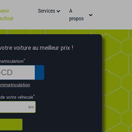
venir
Services
A
anchisé
propos
tre voiture au meilleur prix !
*
atriculation
immatriculation
*
de votre véhicule
R