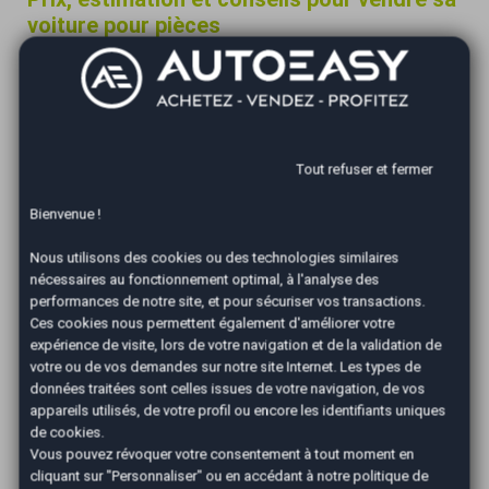
voiture pour pièces
Le prix de revente d’une voiture varie selon l’âge du
véhicule, l’état général, le kilométrage et surtout la
demande pour certaines pièces détachées. Parmi les
éléments les plus recherchés lors de la vente d’une
voiture pour pièces figurent les moteurs, boîtes de
Tout refuser et fermer
vitesses, alternateurs, carburateurs, optiques, éléments
Bienvenue !
de carrosserie ou de sellerie bien conservés.
Nous utilisons des cookies ou des technologies similaires
Faire estimer sa voiture pour pièces par un professionnel
nécessaires au fonctionnement optimal, à l'analyse des
offre une meilleure idée de sa valeur réelle. Lors de la
performances de notre site, et pour sécuriser vos transactions.
reprise de la voiture
, l’expert se penche sur la liste des
Ces cookies nous permettent également d'améliorer votre
pièces valorisables et vous fait une proposition de tarif
expérience de visite, lors de votre navigation et de la validation de
adapté à l’état du véhicule.
votre ou de vos demandes sur notre site Internet. Les types de
données traitées sont celles issues de votre navigation, de vos
Restez vigilant sur les démarches administratives et
appareils utilisés, de votre profil ou encore les identifiants uniques
de cookies.
exigez un accusé de réception lors de la remise de votre
Vous pouvez révoquer votre consentement à tout moment en
véhicule. Cela garantit que la voiture a bien été cédée
cliquant sur "Personnaliser" ou en accédant à notre
politique de