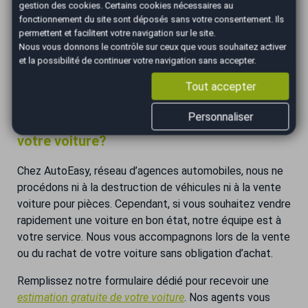
dans un cadre légal.
gestion des cookies
. Certains cookies nécessaires au
fonctionnement du site sont déposés sans votre consentement. Ils
Penser à vendre sa voiture pour pièces présente un
permettent et facilitent votre navigation sur le site.
double avantage : vous tirez profit d’un véhicule
Nous vous donnons le contrôle sur ceux que vous souhaitez activer
considéré comme inutilisable tout en préservant
et la possibilité de continuer votre navigation sans accepter.
l’environnement grâce à la valorisation des pièces
Tout accepter
réutilisables.
Personnaliser
Besoin d’une solution rapide pour vendre
votre voiture?
Chez AutoEasy, réseau d’agences automobiles, nous ne
procédons ni à la destruction de véhicules ni à la vente
voiture pour pièces. Cependant, si vous souhaitez vendre
rapidement une voiture en bon état, notre équipe est à
votre service. Nous vous accompagnons lors de la vente
ou du rachat de votre voiture sans obligation d’achat.
Remplissez notre formulaire dédié pour recevoir une
estimation gratuite de votre voiture
. Nos agents vous