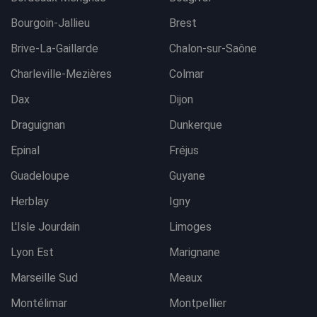
Bourgoin-Jallieu
Brest
Brive-La-Gaillarde
Chalon-sur-Saône
Charleville-Mezières
Colmar
Dax
Dijon
Draguignan
Dunkerque
Epinal
Fréjus
Guadeloupe
Guyane
Herblay
Igny
L'Isle Jourdain
Limoges
Lyon Est
Marignane
Marseille Sud
Meaux
Montélimar
Montpellier