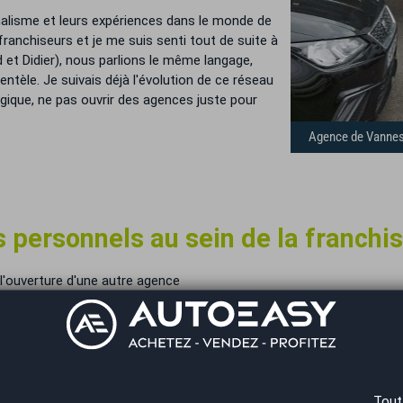
nalisme et leurs expériences dans le monde de
 franchiseurs et je me suis senti tout de suite à
 et Didier), nous parlions le même langage,
ntèle. Je suivais déjà l'évolution de ce réseau
ogique, ne pas ouvrir des agences juste pour
Agence de Vanne
s personnels au sein de la franchi
l'ouverture d'une autre agence
-vous de votre adhésion au réseau
sponibles et qui nous apportent une réponse dans la journée si pas
os différentes techniques de travail.
Tout