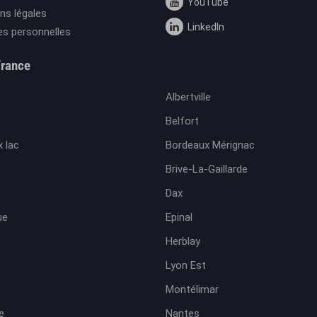
YouTube
ns légales
LinkedIn
s personnelles
France
Albertville
Belfort
 lac
Bordeaux Mérignac
Brive-La-Gaillarde
Dax
ue
Epinal
Herblay
Lyon Est
Montélimar
e
Nantes