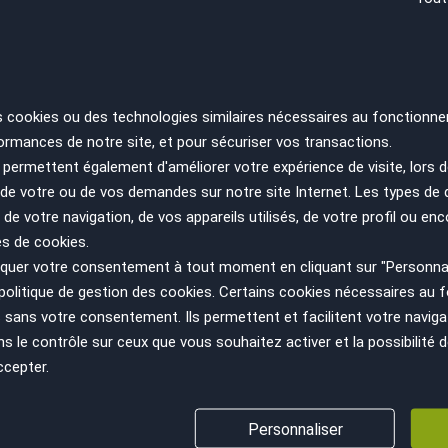
us de votre 1er mois d’activité ?
'ai vendu 8 véhicules, mon prévisionnel était de 2. Celà m'a confort
s cookies ou des technologies similaires nécessaires au fonctionne
e réussite dans votre domaine ?
ormances de notre site, et pour sécuriser vos transactions.
permettent également d'améliorer votre expérience de visite, lors d
 pas faire miroiter des choses impossibles, si une voiture vaut 10000 
n de votre ou de vos demandes sur notre site Internet. Les types de
us apporte des outils pour cela, tant au niveau de l'expertise physi
 de votre navigation, de vos appareils utilisés, de votre profil ou enc
es de cookies.
uer votre consentement à tout moment en cliquant sur "Personnal
politique de gestion des cookies
. Certains cookies nécessaires au
sans votre consentement. Ils permettent et facilitent votre navigati
le contrôle sur ceux que vous souhaitez activer et la possibilité d
asy
ccepter.
DEMAND
re réseau ?
Personnaliser