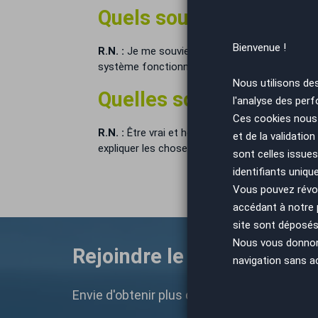
Quels souvenirs avez-vo
Bienvenue !
R.N. :
Je me souviens que dès le premier mois, j
système fonctionne
Nous utilisons de
Quelles sont les clés d
l'analyse des perf
Ces cookies nous 
R.N. :
Être vrai et honnête avec la clientèle, ne
et de la validatio
expliquer les choses et le prouver, Autoeasy no
sont celles issues
identifiants uniqu
Vous pouvez révoq
accédant à notre
site sont déposés 
Nous vous donnons 
Rejoindre le réseau AutoE
navigation sans a
Envie d'obtenir plus d'informations sur not