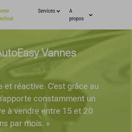
venir
Services
A
anchisé
propos
AutoEasy Vannes
et réactive. C'est grâce au
m'apporte constamment un
rive à vendre entre 15 et 20
ons par mois.
»