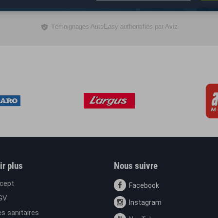
ir plus
Nous suivre
cept
Facebook
GV
Instagram
s sanitaires