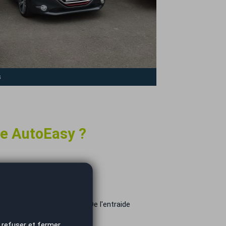
s
se AutoEasy ?
 ?
 possible immédiatement. De l'entraide
 refuser et fermer