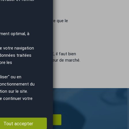
ée sur mon choix. Autant dire que le
ment optimal, à
e votre navigation
€ elle n'en vaut pas 12000 €, il faut bien
 données traitées
que du véhicule que de sa valeur de marché.
ore les
iser" ou en
 fonctionnement du
on sur le site.
e continuer votre
E DE DOCUMENTATION
Tout accepter