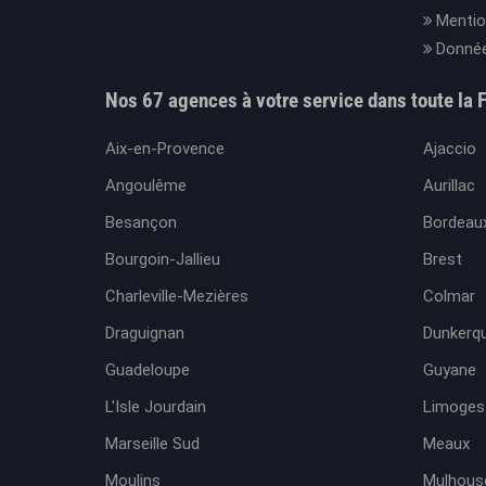
Mentio
Donnée
Nos 67 agences à votre service dans toute la 
Aix-en-Provence
Ajaccio
Angoulême
Aurillac
Besançon
Bordeaux
Bourgoin-Jallieu
Brest
Charleville-Mezières
Colmar
Draguignan
Dunkerq
Guadeloupe
Guyane
L'Isle Jourdain
Limoges
Marseille Sud
Meaux
Moulins
Mulhous