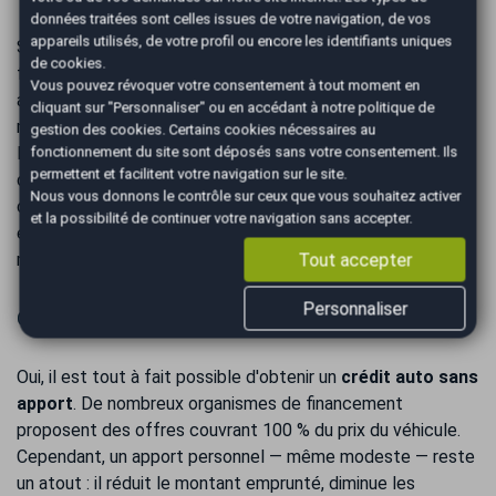
données traitées sont celles issues de votre navigation, de vos
appareils utilisés, de votre profil ou encore les identifiants uniques
Si vos revenus seuls ne permettent pas d'obtenir le
de cookies.
financement souhaité, il est possible de souscrire le crédit
Vous pouvez révoquer votre consentement à tout moment en
avec un co-emprunteur - un conjoint, un parent ou tout
cliquant sur "Personnaliser" ou en accédant à notre
politique de
membre du foyer acceptant de s'engager solidairement.
gestion des cookies
. Certains cookies nécessaires au
Les revenus des deux parties sont alors pris en compte, ce
fonctionnement du site sont déposés sans votre consentement. Ils
permettent et facilitent votre navigation sur le site.
qui peut significativement améliorer votre capacité
Nous vous donnons le contrôle sur ceux que vous souhaitez activer
d'emprunt et vos conditions de taux. À noter : le co-
et la possibilité de continuer votre navigation sans accepter.
emprunteur est
solidairement responsable
du
remboursement en cas de défaillance.
Tout accepter
Personnaliser
Crédit auto sans apport : est-ce possible ?
Oui, il est tout à fait possible d'obtenir un
crédit auto sans
apport
. De nombreux organismes de financement
proposent des offres couvrant 100 % du prix du véhicule.
Cependant, un apport personnel — même modeste — reste
un atout : il réduit le montant emprunté, diminue les