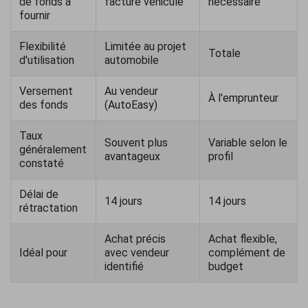
de fonds à
facture véhicule
nécessaire
fournir
Flexibilité
Limitée au projet
Totale
d'utilisation
automobile
Versement
Au vendeur
À l'emprunteur
des fonds
(AutoEasy)
Taux
Souvent plus
Variable selon le
généralement
avantageux
profil
constaté
Délai de
14 jours
14 jours
rétractation
Achat précis
Achat flexible,
Idéal pour
avec vendeur
complément de
identifié
budget