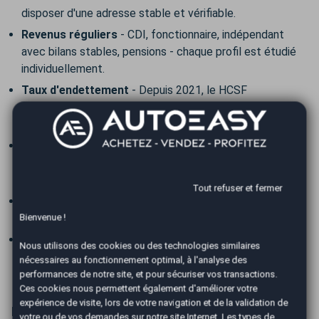
disposer d'une adresse stable et vérifiable.
Revenus réguliers
- CDI, fonctionnaire, indépendant
avec bilans stables, pensions - chaque profil est étudié
individuellement.
Taux d'endettement
- Depuis 2021, le HCSF
recommande un taux d'endettement maximal de 35 %
des revenus nets (assurance emprunteur incluse).
Absence de fichage FICP
- Ne pas être inscrit au Fichier
des Incidents de remboursement des Crédits aux
Particuliers.
Tout refuser et fermer
Majorité légale
- Être âgé d'au moins 18 ans au moment
de la souscription du crédit.
Bienvenue !
Co-emprunteur possible
- Ajouter un co-emprunteur
Nous utilisons des cookies ou des technologies similaires
peut renforcer votre dossier et augmenter votre
nécessaires au fonctionnement optimal, à l'analyse des
capacité d'emprunt.
performances de notre site, et pour sécuriser vos transactions.
Ces cookies nous permettent également d'améliorer votre
expérience de visite, lors de votre navigation et de la validation de
Le rôle des partenaires financiers AutoEasy
votre ou de vos demandes sur notre site Internet. Les types de