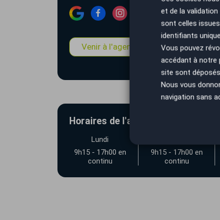
et de la validatio
sont celles issues
identifiants uniqu
Venir à l'agence
Estimation
Vous pouvez révoq
accédant à notre
site sont déposés 
Nous vous donnons 
navigation sans a
Horaires de l'agence AutoEasy Gu
Lundi
Mardi
9h15 - 17h00 en
9h15 - 17h00 en
continu
continu