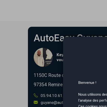
AutoEasy Guyan
Keyne MARTIN-COLARDEAU
vous accueillent à l'agen
1150C Route de Montjoly,
rond-poin
Bienvenue !
97354
Remire Montjoly
Nous utilisons de
05.94.10.61.10
l'analyse des perf
guyane@autoeasy.fr
Ces cookies nous 