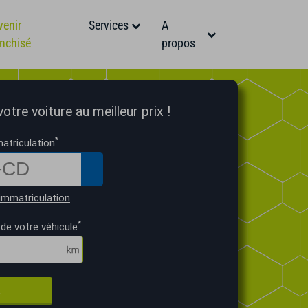
venir
Services
A
anchisé
propos
tre voiture au meilleur prix !
*
atriculation
immatriculation
*
de votre véhicule
R