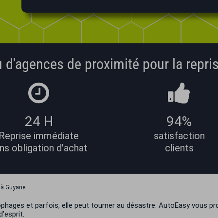
 d'agences de proximité pour la repris
24 H
94%
Reprise immédiate
satisfaction
ns obligation d'achat
clients
e à Guyane
ophages et parfois, elle peut tourner au désastre. AutoEasy vous p
d’esprit.