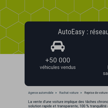
AutoEasy : réseau
+50 000
véhicules vendus
sa
Agence automobile
Rachat voiture
Reprise de voitur
La vente d’une voiture implique des tâches chron
solution rapide et transparente, 100 % tranquillité 