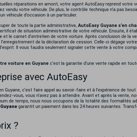
uelles réparations en amont, votre agent AutoEasy reprend votre voi
rez vendu votre véhicule. De plus, le contrôle technique n’a pas beso
un véhicule d’occasion à un particulier.
per de toute la partie administrative,
AutoEasy Guyane s’en charg
ertificat de situation administrative de votre véhicule. Ensuite, il éta
rise et le carnet d’entretien de votre voiture. Après conclusion de la
enregistrement de la déclaration de cession. Celle-ci dégage votre 
 d’esprit. Il vous faudra seulement signaler cette vente à votre comp
otre voiture en Guyane
c’est la garantie d’une vente rapide en tout
reprise avec AutoEasy
en Guyane, c’est faire appel au savoir-faire et à l’expérience de tou
endez-vous, vous n’avez pas à attendre. Avant et après la vente, no
mum de temps, nous nous occupons de la totalité des formalités adm
 Guyane
garantit un paiement dans les 24 heures suivantes. Transfe
rix ?