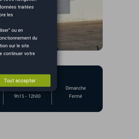
 données traitées
ore les
iser" ou en
 fonctionnement du
on sur le site.
e continuer votre
Tout accepter
Samedi
Dimanche
9h15 - 12h00
Fermé