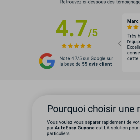
Retrouvez ci-dessous des témoignages d
4.7
25/06/24
Prisca Lafosse-marin
29/05/24
Marc 
/5
 véhicule,
Auto easy Guyane m’a accompagné
Très h
est clair.
de A à Z pour la vente de mon
l'équ
r pour son
véhicule. Bravo à l’équipe pour la
Excell
disponibilité et le sérieux, très
consei
Noté 4.7/5 sur Google sur
satisfaite !!
cette 
la base de
55 avis client
Pourquoi choisir une 
Vous voulez vous séparer rapidement de vot
par
AutoEasy Guyane
est LA solution pour 
particuliers.