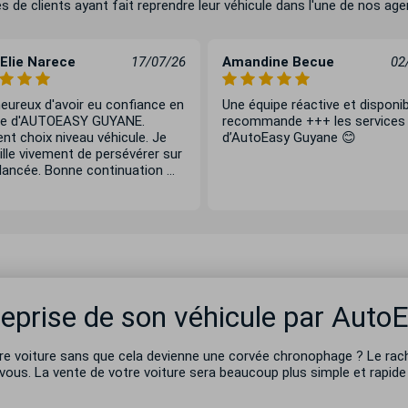
e clients ayant fait reprendre leur véhicule dans l'une de nos agen
Elie Narece
17/07/26
Amandine Becue
02
eureux d'avoir eu confiance en
Une équipe réactive et disponib
ipe d'AUTOEASY GUYANE.
recommande +++ les services
ent choix niveau véhicule. Je
d’AutoEasy Guyane 😊
lle vivement de persévérer sur
lancée. Bonne continuation ...
reprise de son véhicule par Auto
re voiture sans que cela devienne une corvée chronophage ? Le rac
vous. La vente de votre voiture sera beaucoup plus simple et rapid