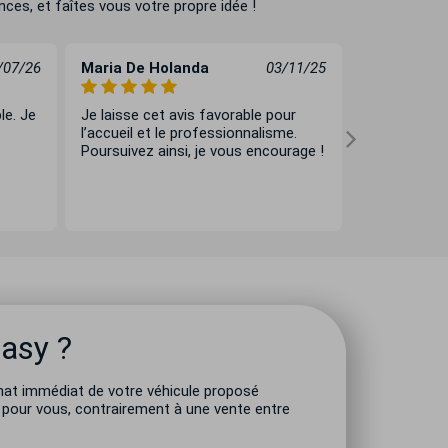
ces, et faîtes vous votre propre idée !
/07/26
Maria De Holanda
03/11/25
Isabelle C
le. Je
Je laisse cet avis favorable pour
Prise en cha
l’accueil et le professionnalisme.
tranquillité d
Poursuivez ainsi, je vous encourage !
Merci particu
professionn
disponibilité.
Easy ?
hat immédiat de votre véhicule proposé
e pour vous, contrairement à une vente entre