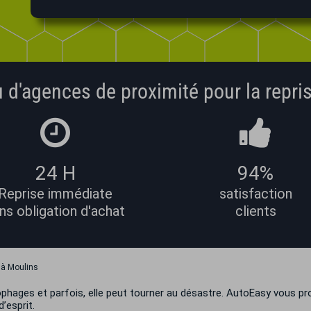
 d'agences de proximité pour la repris
24 H
94%
Reprise immédiate
satisfaction
ns obligation d'achat
clients
e à Moulins
ophages et parfois, elle peut tourner au désastre. AutoEasy vous p
d’esprit.