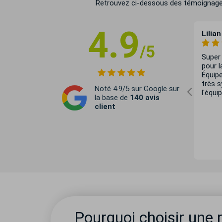
Retrouvez ci-dessous des témoignages d
4.9
08/01/25
Mireille Bouret
15/12/24
Lilian
/5
nt et
Très bon accueil et satisfaits du
Super
litées et
service rendu.
pour l
 sur
Équipe
n charge du
très 
Noté 4.9/5 sur Google sur
rci encore de
l'équip
la base de
140 avis
e Aubert
client
Pourquoi choisir une 