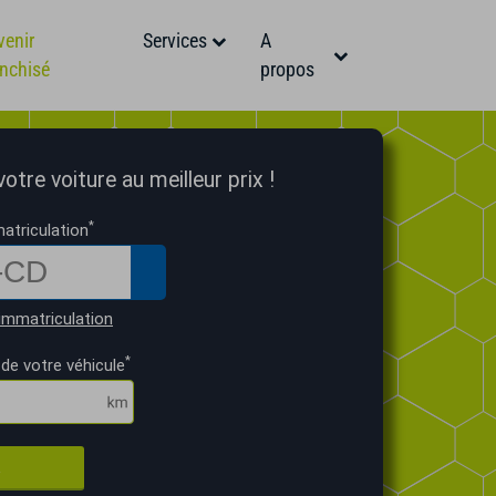
venir
Services
A
anchisé
propos
tre voiture au meilleur prix !
*
atriculation
immatriculation
*
de votre véhicule
R