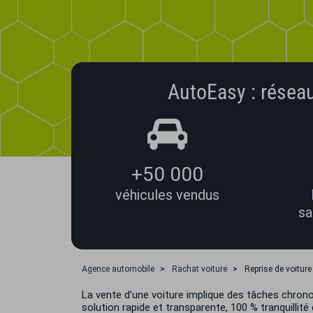
AutoEasy : réseau
+50 000
véhicules vendus
sa
Agence automobile
Rachat voiture
Reprise de voitur
La vente d’une voiture implique des tâches chron
solution rapide et transparente, 100 % tranquillité 