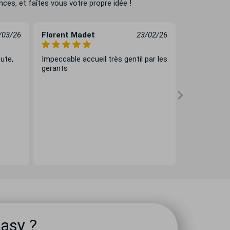
ces, et faîtes vous votre propre idée !
/03/26
Florent Madet
23/02/26
Sylvie Boni
oute,
Impeccable accueil très gentil par les
Nous avons 
gerants
véhicule d’
auprès de 
nous somme
l’expérience 
signature du
simplement, 
exemplaire t
processus :
Nous avons 
en temps réel
Easy ?