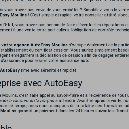
Ou vous n’avez pas envie de vous embêter ? Simplifiez-vous la vent
Easy Moulins
! C’est simple et rapide, votre conseiller attitré s’oc
 l’Etat, vous n’avez pas besoin de faire d’éventuelles réparations a
rement à une vente entre particuliers, l’obligation de contrôle tech
e, votre agence AutoEasy
Moulins
s’occupe également de la parti
 l’établissement du certificat cession. Vous auriez simplement besoin
e agent enregistrera la déclaration de cession afin de dégager entièrem
 d’assurance pour résilier votre assurance auto.
 AutoEasy
rime avec sérénité et rapidité.
eprise avec
AutoEasy
 à
Moulins
, c’est faire appel au savoir-faire et à l’expérience de tou
endez-vous, vous n’avez pas à attendre. Avant et après la vente, no
mum de temps, nous nous occupons de la totalité des formalités adm
e Moulins
garantit un paiement dans les 24 heures suivantes. Transfe
able