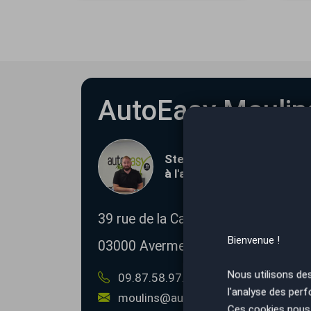
AutoEasy Moulin
Steve BLONDEL et son équ
à l'agence de Moulins
39 rue de la Cartoucherie
ZAC Les Po
Bienvenue !
03000
Avermes
Nous utilisons de
09.87.58.97.97
06.02.20.05.33
l'analyse des perf
moulins@autoeasy.fr
Ces cookies nous 