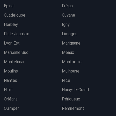
Epinal
Fréjus
Guadeloupe
Guyane
Herblay
Igny
L'Isle Jourdain
Limoges
Lyon Est
Marignane
Marseille Sud
Meaux
Montélimar
Montpellier
Moulins
Mulhouse
Nantes
Nice
Niort
Noisy-le-Grand
Orléans
Périgueux
Quimper
Remiremont