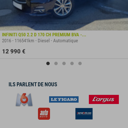
INFINITI Q50 2.2 D 170 CH PREMIUM BVA -...
2016
-
116541km
-
Diesel
-
Automatique
12 990 €
ILS PARLENT DE NOUS