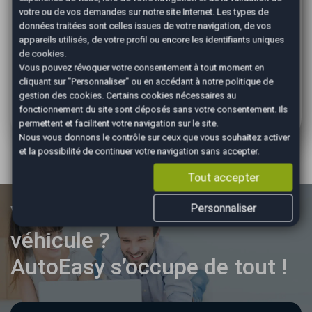
votre ou de vos demandes sur notre site Internet. Les types de
AutoEasy est reconnu dans la région mulhousienne
données traitées sont celles issues de votre navigation, de vos
pour son expertise en reprise de voitures. Notre
appareils utilisés, de votre profil ou encore les identifiants uniques
objectif est simple : vous proposer une solution rapide,
de cookies.
honnête et avantageuse.
Vous pouvez révoquer votre consentement à tout moment en
cliquant sur "Personnaliser" ou en accédant à notre
politique de
N’attendez plus pour réaliser votre estimation gratuite.
gestion des cookies
. Certains cookies nécessaires au
La reprise d’une voiture à Illzach n’a jamais été aussi
fonctionnement du site sont déposés sans votre consentement. Ils
simple.
permettent et facilitent votre navigation sur le site.
Nous vous donnons le contrôle sur ceux que vous souhaitez activer
et la possibilité de continuer votre navigation sans accepter.
Tout accepter
Vous souhaitez vendre votre
Personnaliser
véhicule ?
AutoEasy s’occupe de tout !