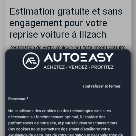
Estimation gratuite et sans
engagement pour votre
reprise voiture à Illzach
L’estimation de votre véhicule est totalement gratuite
et sans obligation d’acceptation. Nous évaluons le prix
de reprise selon l’état général, le kilométrage et le
marché actuel.
Vous êtes libre d’accepter ou non notre offre. Si
besoin, nous proposons également une alternative de
Tout refuser et fermer
dépôt-vente, idéale pour maximiser votre prix de
vente.
Bienvenue !
Revendre sa voiture
Nous utilisons des cookies ou des technologies similaires
à Illzach avec un
nécessaires au fonctionnement optimal, à l'analyse des
performances de notre site, et pour sécuriser vos transactions.
professionnel reconnu
Ces cookies nous permettent également d'améliorer votre
expérience de visite, lors de votre navigation et de la validation de