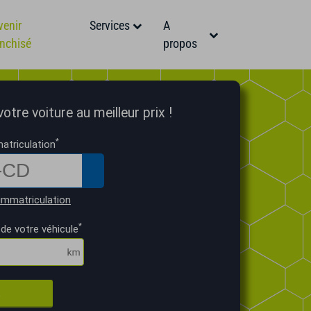
venir
Services
A
anchisé
propos
tre voiture au meilleur prix !
*
atriculation
immatriculation
*
de votre véhicule
R