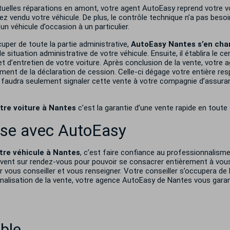
uelles réparations en amont, votre agent AutoEasy reprend votre voi
rez vendu votre véhicule. De plus, le contrôle technique n’a pas beso
un véhicule d’occasion à un particulier.
per de toute la partie administrative,
AutoEasy Nantes s’en charg
e situation administrative de votre véhicule. Ensuite, il établira le ce
arnet d’entretien de votre voiture. Après conclusion de la vente, vot
ment de la déclaration de cession. Celle-ci dégage votre entière res
vous faudra seulement signaler cette vente à votre compagnie d’assura
otre voiture à Nantes
c’est la garantie d’une vente rapide en toute 
rise avec AutoEasy
otre véhicule à Nantes
, c’est faire confiance au professionnalisme
ivent sur rendez-vous pour pouvoir se consacrer entièrement à vous
r vous conseiller et vous renseigner. Votre conseiller s’occupera de l
nalisation de la vente, votre agence AutoEasy de Nantes vous garan
able