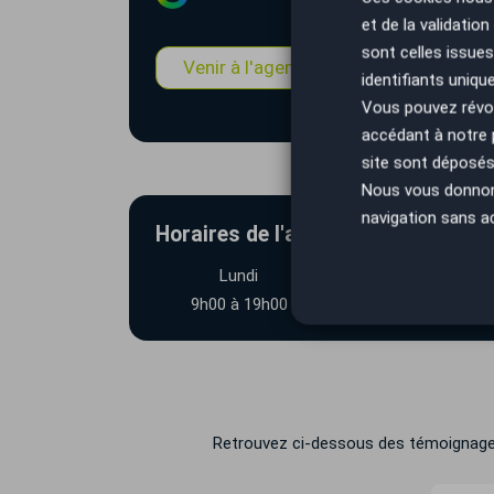
et de la validatio
sont celles issues
Venir à l'agence
Estimation
identifiants uniqu
Vous pouvez révoq
accédant à notre
site sont déposés 
Nous vous donnons 
navigation sans a
Horaires de l'agence AutoEasy Na
Lundi
Mardi
9h00 à 19h00
9h00 à 19h00
Retrouvez ci-dessous des témoignages d