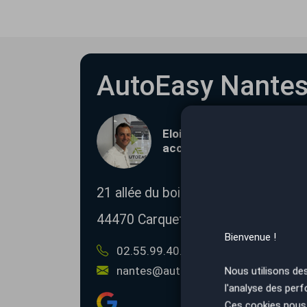
AutoEasy Nante
Eloi DE MOUCHERON et so
accueillent à l'agence de
21 allée du bois de la bauche
44470
Carquefou
Bienvenue !
02.55.99.40.98
07.66.10.26.37
nantes@autoeasy.fr
Nous utilisons de
l'analyse des perf
Ces cookies nous 