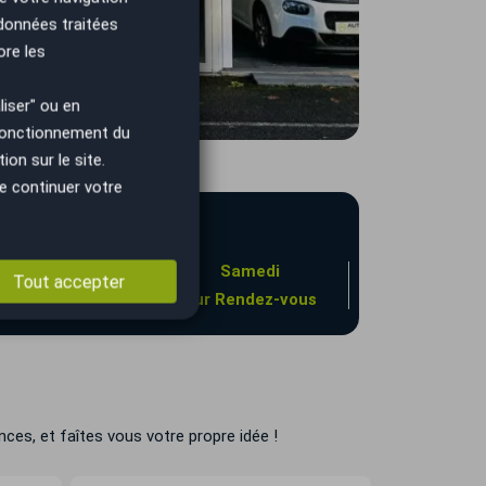
 données traitées
ore les
iser" ou en
 fonctionnement du
on sur le site.
e continuer votre
Vendredi
Samedi
Tout accepter
9h00 à 19h00
Sur Rendez-vous
ces, et faîtes vous votre propre idée !