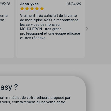
/05/26
Jean-yves
14/04/26
Thierry Bo
Vente
Vraiment très satisfait de la vente
Excellent co
ent
de mon alpine a290 je recommande
la vente de 
les services de monsieur
Très à l’écou
MOUCHERON , très grand
suivi et cons
professionnel et une équipe efficace
sûre, j’avais
et très réactive.
localement 
échanges, le
que la vent
Easy ?
hat immédiat de votre véhicule proposé par
ur vous, contrairement à une vente entre