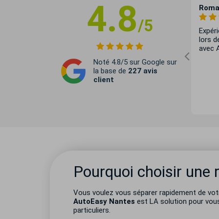
4.8
05/09/25
Véronique Bihen
30/05/25
Romai
/5
agréable, et
J’ai eu affaire à Éloi pour une
Expéri
j'espérais. Je
prestation de dépôt vente de mon
lors d
véhicule qui s’est conclue par un
avec 
succès. Le contact est très bien
Noté 4.8/5 sur Google sur
passé, c’est quelqu’un de très
la base de
227 avis
sympathique, très pro et très à
client
l’écoute. Je recommanderais ses
services à quiconque aurait un
véhicule à vendre.
Pourquoi choisir une 
Vous voulez vous séparer rapidement de votr
AutoEasy Nantes
est LA solution pour vous
particuliers.