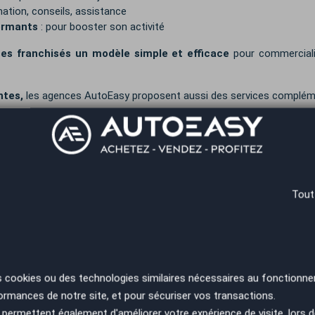
ation, conseils, assistance
formants
: pour booster son activité
ses franchisés un modèle simple et efficace
pour commerciali
ntes
,
les agences AutoEasy proposent aussi des services compléme
leur véhicule avec des solutions adaptées
rassurer acheteurs et vendeurs
 démarches de revente et d'achat
Tout
NCHISE
ue par son approche innovante et son soutien constant aux franchi
s cookies ou des technologies similaires nécessaires au fonctionne
ormances de notre site, et pour sécuriser vos transactions.
permettent également d'améliorer votre expérience de visite, lors d