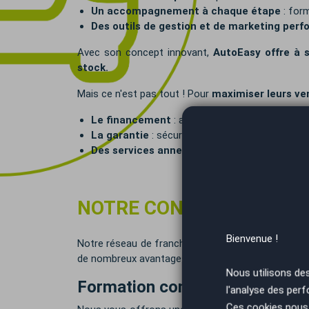
Un accompagnement à chaque étape
: form
Des outils de gestion et de marketing per
Avec son concept innovant,
AutoEasy offre à 
stock
.
Mais ce n'est pas tout ! Pour
maximiser leurs ve
Le financement
: aider les clients à acheter 
La garantie
: sécuriser chaque transaction et 
Des services annexes
: simplifier toutes les
NOTRE CONCEPT DE FRA
Bienvenue !
Notre réseau de franchises automobiles se disting
de nombreux avantages :
Nous utilisons de
Formation complète
l'analyse des perf
Ces cookies nous 