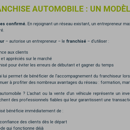
ANCHISE AUTOMOBILE : UN MODÈ
res confirmé.
En rejoignant un réseau existant, un entrepreneur m
é.
ur
– autorise un entrepreneur – le
franchisé
– d'utiliser :
nce aux clients
s et appréciés sur le marché
isé pour éviter les erreurs de débutant et gagner du temps
ui lui permet de bénéficier de l'accompagnement du franchiseur lors 
nuer à profiter des nombreux avantages du réseau : formation, mark
 automobile ? L'achat ou la vente d'un véhicule représente un inv
chent des professionnels fiables qui leur garantissent une transacti
isé bénéficie immédiatement de :
 confiance des clients dès le départ
ode qui fonctionne déjà