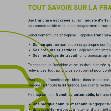
TOUT SAVOIR SUR LA FR
Une
franchise est créée sur un modèle d'affai
un concept solide et un accompagnement structur
Généralement, une entreprise – appelée
franchise
Sa marque
: un nom reconnu qui inspire confia
Ses produits et services
: déjà bien implanté
Ses méthodes de travail
: un processus optim
En échange, le franchisé verse un droit d'entrée, q
redevances tout au long de son contrat pour conti
Pourquoi la franchise est idéale dans le secteur
marque fait toute la différence. Les clients recher
En intégrant une
franchise automobile
,
le franch
Une marque connue et reconnue
:
gagner la
Un savoir-faire éprouvé
: profiter d'une méth