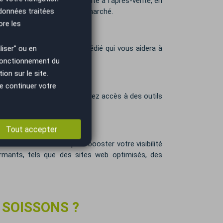
gence automobile, de la vente à l'après-vente, en
 données traitées
à jour selon l'évolution du marché.
ore les
mpagné par un animateur dédié qui vous aidera à
iser" ou en
 fonctionnement du
on sur le site.
e continuer votre
rocessus internes. Vous aurez accès à des outils
Tout accepter
tionales et locales pour booster votre visibilité
rmants, tels que des sites web optimisés, des
 SOISSONS ?