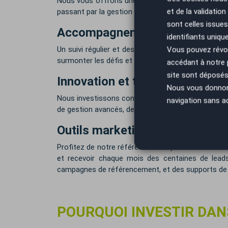
Nous vous offrons une formation initiale exhausti
et de la validatio
passant par la gestion administrative et financièr
sont celles issues
Accompagnement personnalis
identifiants uniqu
Un suivi régulier et des conseils d'experts vous
Vous pouvez révoq
surmonter les défis et à saisir les opportunités.
accédant à notre
site sont déposés 
Innovation et technologie
Nous vous donnons 
Nous investissons constamment dans les nouvelles 
navigation sans a
de gestion avancés, des plateformes de vente en l
Outils marketing
ère
Profitez de notre référencement pour être en 1
et recevoir chaque mois des centaines de leads
campagnes de référencement, et des supports de
POURQUOI INVESTIR DAN