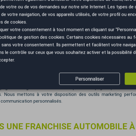
ve de + de 15 jours couvrant tous les aspects de la gestion d'une a
n de votre ou de vos demandes sur notre site Internet. Les types de
e. Vous bénéficierez également de formations continues pour rester 
 de votre navigation, de vos appareils utilisés, de votre profil ou enc
é
es de cookies.
 sont proposés pour optimiser votre performance. Vous serez acco
uer votre consentement à tout moment en cliquant sur "Personnal
politique de gestion des cookies
. Certains cookies nécessaires au
sans votre consentement. Ils permettent et facilitent votre navigati
le contrôle sur ceux que vous souhaitez activer et la possibilité d
technologies pour améliorer l'expérience client et optimiser les p
ccepter.
igne et des solutions de financement.
Personnaliser
page de Google sur Soissons ainsi que de campagnes publicitaires na
. Nous mettons à votre disposition des outils marketing perfo
 communication personnalisés.
S UNE FRANCHISE AUTOMOBILE À