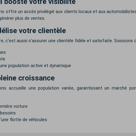
 booste votre visibilité
ns offre un accès privilégié aux clients locaux et aux automobilist
générer plus de ventes.
élise votre clientèle
re, c'est aussi s'assurer une clientèle fidèle et satisfaite. Soissons o
ues
nte
re une population active et dynamique
 pleine croissance
ns accueille une population variée, garantissant un marché port
emière voiture
 besoins
'une flotte de véhicules