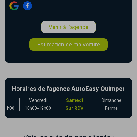
Venir à l'agence
Estimation de ma voiture
Horaires de l'agence AutoEasy Quimper
udi
Vendredi
Samedi
Dimanche
-19h00
10h00-19h00
Sur RDV
Fermé