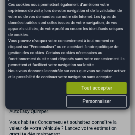
Ces cookies nous permettent également d'améliorer votre
Questions fréquentes sur la
expérience de visite, lors de votre navigation et de la validation de
votre ou de vos demandes sur notre site Internet. Les types de
reprise de voiture
données traitées sont celles issues de votre navigation, de vos
appareils utilisés, de votre profil ou encore les identifiants uniques
à Concarneau
de cookies.
Vous pouvez révoquer votre consentement à tout moment en
Est-il possible de faire estimer mon véhicule
cliquant sur "Personnaliser" ou en accédant à notre
politique de
depuis Concarneau ?
gestion des cookies
. Certains cookies nécessaires au
Vous pouvez commencer l'estimation en ligne avant
fonctionnement du site sont déposés sans votre consentement. Ils
de vous déplacer en agence pour obtenir le prix de
permettent et facilitent votre navigation sur le site.
reprise de votre véhicule.
Nous vous donnons le contrôle sur ceux que vous souhaitez activer
Combien de temps faut-il pour finaliser une reprise ?
et la possibilité de continuer votre navigation sans accepter.
Dans la majorité des cas, la reprise peut être conclue
le jour même si vous êtes d'accord avec notre offre
Tout accepter
de reprise
Dois-je me rendre obligatoirement à Quimper ?
Personnaliser
Oui, l'expertise finale du véhicule s'effectue à l'agence
AutoEasy Quimper.
Vous habitez Concarneau et souhaitez connaître la
valeur de votre véhicule ? Lancez votre estimation
gratuite dès maintenant.