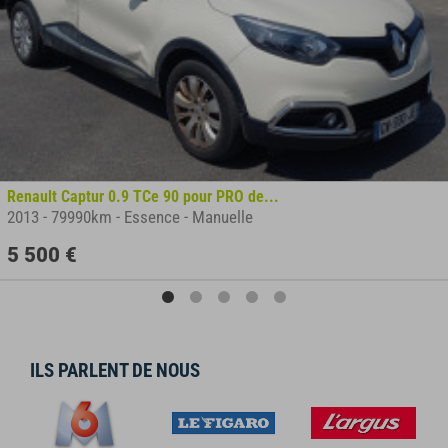
Renault Captur 0.9 TCe 90 pour PRO de...
2013
-
79990km
-
Essence
-
Manuelle
5 500 €
ILS PARLENT DE NOUS