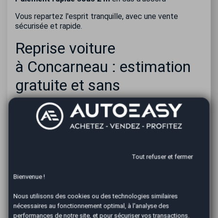
Vous repartez l'esprit tranquille, avec une vente
sécurisée et rapide.
Reprise voiture
à Concarneau : estimation
gratuite et sans
engagement
L’estimation proposée par AutoEasy aux
automobilistes de Concarneau est entièrement
gratuite et sans obligation d’acceptation. Le prix est
établi en tenant compte des caractéristiques du
Tout refuser et fermer
véhicule et de la réalité du marché automobile local.
Bienvenue !
Si la solution de reprise ne correspond pas à votre
objectif, notre équipe peut également vous orienter
Nous utilisons des cookies ou des technologies similaires
vers une alternative comme le dépôt-vente, afin
nécessaires au fonctionnement optimal, à l'analyse des
d’optimiser la valorisation de votre véhicule.
performances de notre site, et pour sécuriser vos transactions.