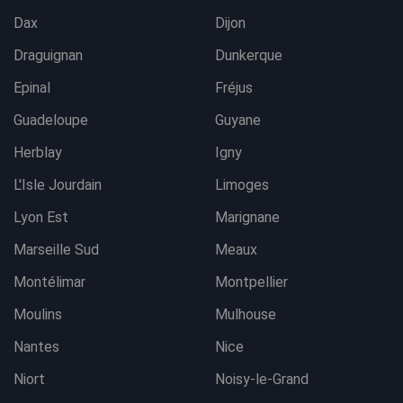
Dax
Dijon
Draguignan
Dunkerque
Epinal
Fréjus
Guadeloupe
Guyane
Herblay
Igny
L'Isle Jourdain
Limoges
Lyon Est
Marignane
Marseille Sud
Meaux
Montélimar
Montpellier
Moulins
Mulhouse
Nantes
Nice
Niort
Noisy-le-Grand