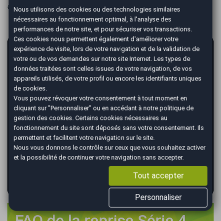
en fonction des délais interbancaires.
Nous utilisons des cookies ou des technologies similaires
nécessaires au fonctionnement optimal, à l'analyse des
performances de notre site, et pour sécuriser vos transactions.
Ces cookies nous permettent également d'améliorer votre
AutoEasy vous garantit la vente de votre
expérience de visite, lors de votre navigation et de la validation de
votre ou de vos demandes sur notre site Internet. Les types de
voiture au meilleur prix !
données traitées sont celles issues de votre navigation, de vos
appareils utilisés, de votre profil ou encore les identifiants uniques
*
Renseignez votre immatriculation
de cookies.
Vous pouvez révoquer votre consentement à tout moment en
cliquant sur "Personnaliser" ou en accédant à notre
politique de
gestion des cookies
. Certains cookies nécessaires au
*
Renseignez le kilométrage de votre véhicule
fonctionnement du site sont déposés sans votre consentement. Ils
permettent et facilitent votre navigation sur le site.
Nous vous donnons le contrôle sur ceux que vous souhaitez activer
et la possibilité de continuer votre navigation sans accepter.
Tout accepter
VALIDER
Personnaliser
FAQ de la reprise Série 4