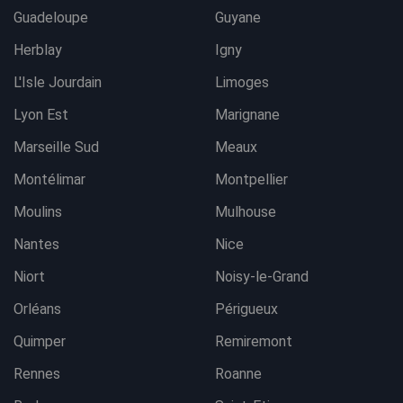
Guadeloupe
Guyane
Herblay
Igny
L'Isle Jourdain
Limoges
Lyon Est
Marignane
Marseille Sud
Meaux
Montélimar
Montpellier
Moulins
Mulhouse
Nantes
Nice
Niort
Noisy-le-Grand
Orléans
Périgueux
Quimper
Remiremont
Rennes
Roanne