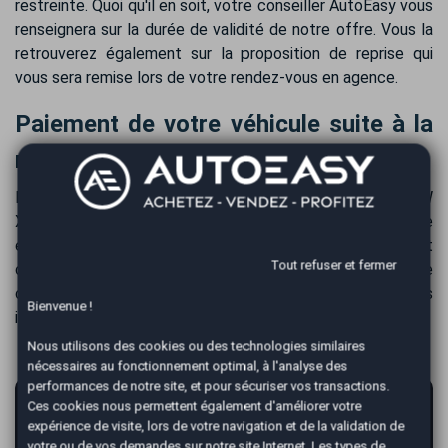
restreinte. Quoi qu'il en soit, votre conseiller AutoEasy vous
renseignera sur la durée de validité de notre offre. Vous la
retrouverez également sur la proposition de reprise qui
vous sera remise lors de votre rendez-vous en agence.
Paiement de votre véhicule suite à la
reprise de votre BMW X4
Nous vous versons le montant de la reprise de votre BMW
X4 immédiatement après sa reprise. Le virement bancaire
est privilégié pour un règlement en toute sécurité et
Tout refuser et fermer
commodité. Habituellement, tous les fonds sont sur votre
compte bancaire dans les 24 heures, suivant les délais
Bienvenue !
interbancaires.
Nous utilisons des cookies ou des technologies similaires
nécessaires au fonctionnement optimal, à l'analyse des
performances de notre site, et pour sécuriser vos transactions.
AutoEasy vous garantit la vente de votre
Ces cookies nous permettent également d'améliorer votre
expérience de visite, lors de votre navigation et de la validation de
voiture au meilleur prix !
votre ou de vos demandes sur notre site Internet. Les types de