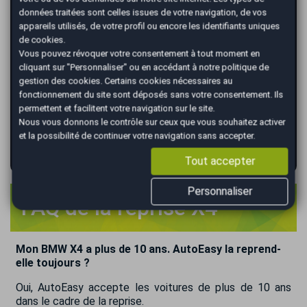
données traitées sont celles issues de votre navigation, de vos
*
Renseignez votre immatriculation
appareils utilisés, de votre profil ou encore les identifiants uniques
de cookies.
Vous pouvez révoquer votre consentement à tout moment en
cliquant sur "Personnaliser" ou en accédant à notre
politique de
*
Renseignez le kilométrage de votre véhicule
gestion des cookies
. Certains cookies nécessaires au
fonctionnement du site sont déposés sans votre consentement. Ils
permettent et facilitent votre navigation sur le site.
Nous vous donnons le contrôle sur ceux que vous souhaitez activer
et la possibilité de continuer votre navigation sans accepter.
VALIDER
Tout accepter
Personnaliser
FAQ de la reprise X4
Mon BMW X4 a plus de 10 ans. AutoEasy la reprend-
elle toujours ?
Oui, AutoEasy accepte les voitures de plus de 10 ans
dans le cadre de la reprise.