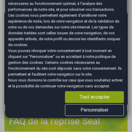
nécessaires au fonctionnement optimal, à l'analyse des
performances de notre site, et pour sécuriser vos transactions.
Ces cookies nous permettent également d'améliorer votre
AutoEasy vous garantit la vente de votre
expérience de visite, lors de votre navigation et de la validation de
voiture au meilleur prix !
votre ou de vos demandes sur notre site Internet. Les types de
données traitées sont celles issues de votre navigation, de vos
*
Renseignez votre immatriculation
appareils utilisés, de votre profil ou encore les identifiants uniques
de cookies.
Vous pouvez révoquer votre consentement à tout moment en
cliquant sur "Personnaliser" ou en accédant à notre
politique de
gestion des cookies
. Certains cookies nécessaires au
*
Renseignez le kilométrage de votre véhicule
fonctionnement du site sont déposés sans votre consentement. Ils
permettent et facilitent votre navigation sur le site.
Nous vous donnons le contrôle sur ceux que vous souhaitez activer
et la possibilité de continuer votre navigation sans accepter.
VALIDER
Tout accepter
Personnaliser
FAQ de la reprise Seal