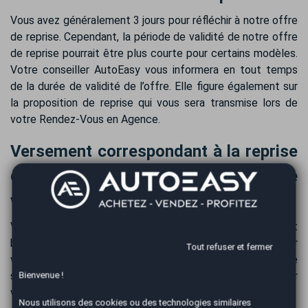
Vous avez généralement 3 jours pour réfléchir à notre offre
de reprise. Cependant, la période de validité de notre offre
de reprise pourrait être plus courte pour certains modèles.
Votre conseiller AutoEasy vous informera en tout temps
de la durée de validité de l’offre. Elle figure également sur
la proposition de reprise qui vous sera transmise lors de
votre Rendez-Vous en Agence.
Versement correspondant à la reprise
de votre BYD Seal et au paiement de
votre véhicule
Votre BYD Seal est payée immédiatement par virement
bancaire après la reprise. Le règlement s'effectue par
Tout refuser et fermer
virement bancaire, assurant ainsi plus de confort et de
sécurité. : Habituellement, la totalité de la somme est sur
Bienvenue !
votre compte sous 24 heures, selon les délais bancaires.
Nous utilisons des cookies ou des technologies similaires