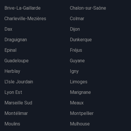
Brive-La-Gaillarde
Chalon-sur-Saône
Charleville-Mezières
Colmar
Dax
Dijon
Draguignan
Dunkerque
Epinal
Fréjus
Guadeloupe
Guyane
Herblay
Igny
L'Isle Jourdain
Limoges
Lyon Est
Marignane
Marseille Sud
Meaux
Montélimar
Montpellier
Moulins
Mulhouse