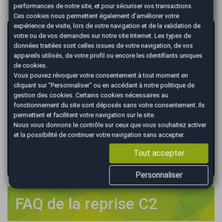
performances de notre site, et pour sécuriser vos transactions.
Ces cookies nous permettent également d'améliorer votre
expérience de visite, lors de votre navigation et de la validation de
AutoEasy vous garantit la vente de votre
votre ou de vos demandes sur notre site Internet. Les types de
voiture au meilleur prix !
données traitées sont celles issues de votre navigation, de vos
appareils utilisés, de votre profil ou encore les identifiants uniques
*
Renseignez votre immatriculation
de cookies.
Vous pouvez révoquer votre consentement à tout moment en
cliquant sur "Personnaliser" ou en accédant à notre
politique de
gestion des cookies
. Certains cookies nécessaires au
fonctionnement du site sont déposés sans votre consentement. Ils
*
Renseignez le kilométrage de votre véhicule
permettent et facilitent votre navigation sur le site.
Nous vous donnons le contrôle sur ceux que vous souhaitez activer
et la possibilité de continuer votre navigation sans accepter.
Tout accepter
VALIDER
Personnaliser
FAQ de la reprise C2