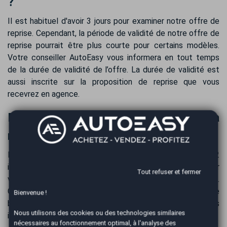
?
Il est habituel d'avoir 3 jours pour examiner notre offre de
reprise. Cependant, la période de validité de notre offre de
reprise pourrait être plus courte pour certains modèles.
Votre conseiller AutoEasy vous informera en tout temps
de la durée de validité de l’offre. La durée de validité est
aussi inscrite sur la proposition de reprise que vous
recevrez en agence.
Paiement de votre véhicule suite à la
reprise de votre Citroën C2
Nous vous payons le prix de rachat de votre Citroën C2
immédiatement après la reprise. Le paiement se fait par
Tout refuser et fermer
virement bancaire pour plus de confort et de sécurité.
Généralement, l’intégralité des fonds est sur votre compte
Bienvenue !
bancaire dans les 24 h en fonction des délais
Nous utilisons des cookies ou des technologies similaires
interbancaires.
nécessaires au fonctionnement optimal, à l'analyse des