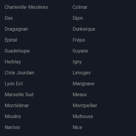
Charleville-Mezières
Colmar
Dax
Dijon
Draguignan
Dunkerque
Epinal
Fréjus
Guadeloupe
Guyane
Herblay
Igny
L'Isle Jourdain
Limoges
Lyon Est
Marignane
Marseille Sud
Meaux
Montélimar
Montpellier
Moulins
Mulhouse
Nantes
Nice