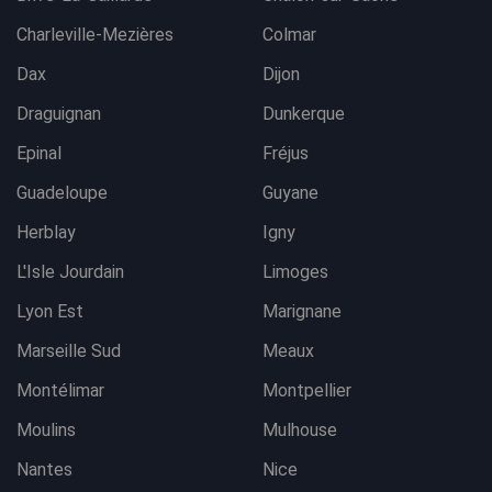
Charleville-Mezières
Colmar
Dax
Dijon
Draguignan
Dunkerque
Epinal
Fréjus
Guadeloupe
Guyane
Herblay
Igny
L'Isle Jourdain
Limoges
Lyon Est
Marignane
Marseille Sud
Meaux
Montélimar
Montpellier
Moulins
Mulhouse
Nantes
Nice