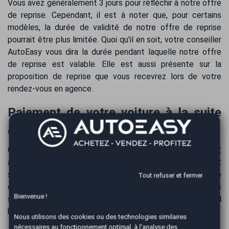
Vous avez généralement 3 jours pour réfléchir à notre offre
de reprise. Cependant, il est à noter que, pour certains
modèles, la durée de validité de notre offre de reprise
pourrait être plus limitée. Quoi qu'il en soit, votre conseiller
AutoEasy vous dira la durée pendant laquelle notre offre
de reprise est valable. Elle est aussi présente sur la
proposition de reprise que vous recevrez lors de votre
rendez-vous en agence.
Paiement de votre voiture à la suite
de la reprise de votre Cupra Ateca
Obtenez le paiement de votre Cupra Ateca immédiatement
après la reprise par virement sécurisé. Le règlement
s'effectue par virement bancaire, assurant ainsi plus de
Tout refuser et fermer
confort et de sécurité. En règle générale, tous les fonds
Bienvenue !
sont disponibles sur votre compte bancaire dans les 24
heures, suivant les délais interbancaires.
Nous utilisons des cookies ou des technologies similaires
nécessaires au fonctionnement optimal, à l'analyse des