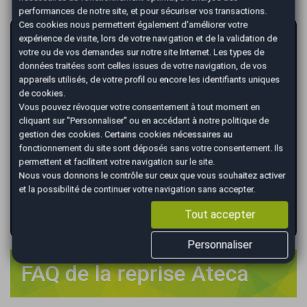
performances de notre site, et pour sécuriser vos transactions.
Ces cookies nous permettent également d'améliorer votre
AutoEasy vous garantit la vente de votre
expérience de visite, lors de votre navigation et de la validation de
voiture au meilleur prix !
votre ou de vos demandes sur notre site Internet. Les types de
données traitées sont celles issues de votre navigation, de vos
*
appareils utilisés, de votre profil ou encore les identifiants uniques
Renseignez votre immatriculation
de cookies.
Vous pouvez révoquer votre consentement à tout moment en
cliquant sur "Personnaliser" ou en accédant à notre
politique de
gestion des cookies
. Certains cookies nécessaires au
*
Renseignez le kilométrage de votre véhicule
fonctionnement du site sont déposés sans votre consentement. Ils
permettent et facilitent votre navigation sur le site.
Nous vous donnons le contrôle sur ceux que vous souhaitez activer
et la possibilité de continuer votre navigation sans accepter.
VALIDER
Tout accepter
Personnaliser
FAQ de la reprise Ateca