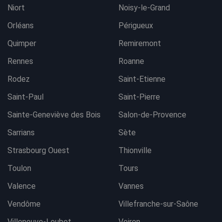
Niort
Noisy-le-Grand
Orléans
Périgueux
Quimper
Remiremont
Rennes
Roanne
Rodez
Saint-Etienne
Saint-Paul
Saint-Pierre
Sainte-Geneviève des Bois
Salon-de-Provence
Sarrians
Sète
Strasbourg Ouest
Thionville
Toulon
Tours
Valence
Vannes
Vendôme
Villefranche-sur-Saône
Villeneuve-Loubet
Voiron