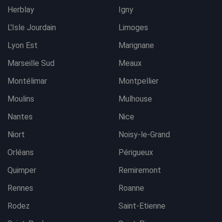
Herblay
Igny
L'Isle Jourdain
Limoges
Lyon Est
Marignane
Marseille Sud
Meaux
Montélimar
Montpellier
Moulins
Mulhouse
Nantes
Nice
Niort
Noisy-le-Grand
Orléans
Périgueux
Quimper
Remiremont
Rennes
Roanne
Rodez
Saint-Etienne