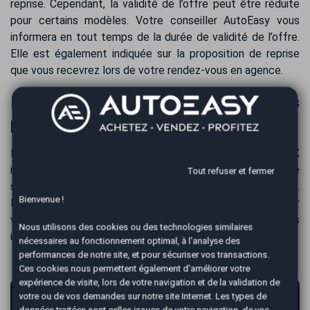
reprise. Cependant, la validité de l’offre peut être réduite
pour certains modèles. Votre conseiller AutoEasy vous
informera en tout temps de la durée de validité de l’offre.
Elle est également indiquée sur la proposition de reprise
que vous recevrez lors de votre rendez-vous en agence.
Paiement de votre automobile après
la reprise de votre Fiat 500X
Nous vous payons le prix de rachat de votre Fiat 500X
immédiatement après la reprise. Le confort et la sécurité
Tout refuser et fermer
sont privilégiés, le paiement se fait par virement bancaire.
Bienvenue !
En règle générale, la totalité des fonds est disponible sur
votre compte bancaire dans les 24 heures, selon les délais
Nous utilisons des cookies ou des technologies similaires
interbancaires.
nécessaires au fonctionnement optimal, à l'analyse des
performances de notre site, et pour sécuriser vos transactions.
Ces cookies nous permettent également d'améliorer votre
expérience de visite, lors de votre navigation et de la validation de
AutoEasy vous garantit la vente de votre
votre ou de vos demandes sur notre site Internet. Les types de
données traitées sont celles issues de votre navigation, de vos