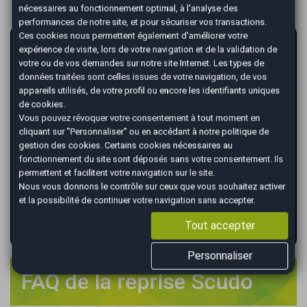
nécessaires au fonctionnement optimal, à l'analyse des
performances de notre site, et pour sécuriser vos transactions.
Ces cookies nous permettent également d'améliorer votre
AutoEasy vous garantit la vente de votre
expérience de visite, lors de votre navigation et de la validation de
voiture au meilleur prix !
votre ou de vos demandes sur notre site Internet. Les types de
données traitées sont celles issues de votre navigation, de vos
*
Renseignez votre immatriculation
appareils utilisés, de votre profil ou encore les identifiants uniques
de cookies.
Vous pouvez révoquer votre consentement à tout moment en
cliquant sur "Personnaliser" ou en accédant à notre
politique de
gestion des cookies
. Certains cookies nécessaires au
*
Renseignez le kilométrage de votre véhicule
fonctionnement du site sont déposés sans votre consentement. Ils
permettent et facilitent votre navigation sur le site.
Nous vous donnons le contrôle sur ceux que vous souhaitez activer
et la possibilité de continuer votre navigation sans accepter.
VALIDER
Tout accepter
Personnaliser
FAQ de la reprise Scudo