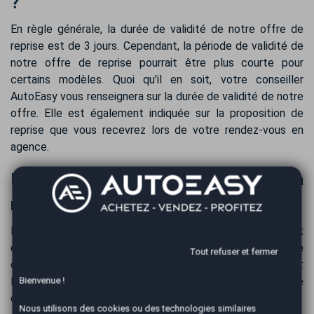
?
En règle générale, la durée de validité de notre offre de
reprise est de 3 jours. Cependant, la période de validité de
notre offre de reprise pourrait être plus courte pour
certains modèles. Quoi qu'il en soit, votre conseiller
AutoEasy vous renseignera sur la durée de validité de notre
offre. Elle est également indiquée sur la proposition de
reprise que vous recevrez lors de votre rendez-vous en
agence.
Paiement de votre véhicule suite à la
reprise de votre FIAT Scudo
Le paiement du prix de rachat de votre FIAT Scudo est
effectué dès la reprise. Pour plus de sécurité et de
Tout refuser et fermer
confort, le paiement se réalise par virement bancaire. :
Habituellement, la totalité de la somme est sur votre
Bienvenue !
compte sous 24 heures, selon les délais bancaires.
Nous utilisons des cookies ou des technologies similaires