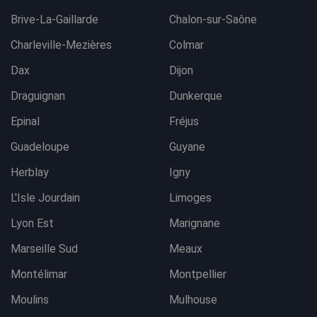
Brive-La-Gaillarde
Chalon-sur-Saône
Charleville-Mezières
Colmar
Dax
Dijon
Draguignan
Dunkerque
Epinal
Fréjus
Guadeloupe
Guyane
Herblay
Igny
L'Isle Jourdain
Limoges
Lyon Est
Marignane
Marseille Sud
Meaux
Montélimar
Montpellier
Moulins
Mulhouse