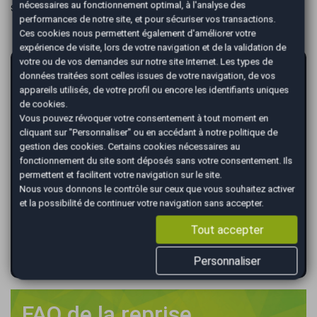
nécessaires au fonctionnement optimal, à l'analyse des
selon les délais interbancaires.
performances de notre site, et pour sécuriser vos transactions.
Ces cookies nous permettent également d'améliorer votre
expérience de visite, lors de votre navigation et de la validation de
votre ou de vos demandes sur notre site Internet. Les types de
AutoEasy vous garantit la vente de votre
données traitées sont celles issues de votre navigation, de vos
voiture au meilleur prix !
appareils utilisés, de votre profil ou encore les identifiants uniques
de cookies.
*
Renseignez votre immatriculation
Vous pouvez révoquer votre consentement à tout moment en
cliquant sur "Personnaliser" ou en accédant à notre
politique de
gestion des cookies
. Certains cookies nécessaires au
fonctionnement du site sont déposés sans votre consentement. Ils
permettent et facilitent votre navigation sur le site.
*
Renseignez le kilométrage de votre véhicule
Nous vous donnons le contrôle sur ceux que vous souhaitez activer
et la possibilité de continuer votre navigation sans accepter.
Tout accepter
VALIDER
Personnaliser
FAQ de la reprise