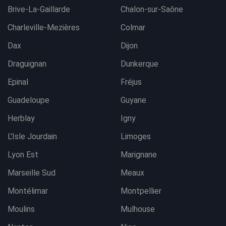
Brive-La-Gaillarde
Chalon-sur-Saône
Charleville-Mezières
Colmar
Dax
Dijon
Draguignan
Dunkerque
Epinal
Fréjus
Guadeloupe
Guyane
Herblay
Igny
L'Isle Jourdain
Limoges
Lyon Est
Marignane
Marseille Sud
Meaux
Montélimar
Montpellier
Moulins
Mulhouse