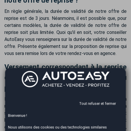
notre offre de reprise ?
En règle générale, la durée de validité de notre offre de
reprise est de 3 jours. Néanmoins, il est possible que, pour
certains modèles, la durée de validité de notre offre de
reprise soit plus limitée. Quoi qu'il en soit, votre conseiller
AutoEasy vous renseignera sur la durée de validité de notre
offre. Présente également sur la proposition de reprise qui
vous sera remise lors de votre rendez-vous en agence.
Versement correspondant à la reprise
de votre MINI Countryman et au
paiement de votre véhicule
Recevez le paiement de votre MINI Countryman dès la
Tout refuser et fermer
reprise, par virement bancaire sécurisé. Le confort et la
sécurité sont privilégiés, le paiement se fait par virement
Bienvenue !
bancaire. En règle générale, la totalité des fonds est
disponible sur votre compte bancaire dans les 24 heures,
Nous utilisons des cookies ou des technologies similaires