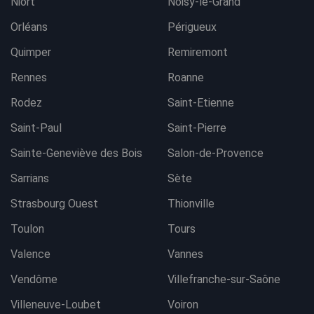
Niort
Noisy-le-Grand
Orléans
Périgueux
Quimper
Remiremont
Rennes
Roanne
Rodez
Saint-Etienne
Saint-Paul
Saint-Pierre
Sainte-Geneviève des Bois
Salon-de-Provence
Sarrians
Sète
Strasbourg Ouest
Thionville
Toulon
Tours
Valence
Vannes
Vendôme
Villefranche-sur-Saône
Villeneuve-Loubet
Voiron