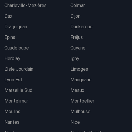
Charleville-Mezières
Colmar
Dax
Dijon
Draguignan
Dunkerque
Epinal
Fréjus
Guadeloupe
Guyane
Herblay
Igny
L'Isle Jourdain
Limoges
Lyon Est
Marignane
Marseille Sud
Meaux
Montélimar
Montpellier
Moulins
Mulhouse
Nantes
Nice