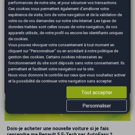
performances de notre site, et pour sécuriser vos transactions.
AutoEasy vous garantit la vente de votre
Ces cookies nous permettent également d'améliorer votre
voiture au meilleur prix !
expérience de visite, lors de votre navigation et de la validation de
votre ou de vos demandes sur notre site Internet. Les types de
*
Renseignez votre immatriculation
données traitées sont celles issues de votre navigation, de vos
appareils utilisés, de votre profil ou encore les identifiants uniques
de cookies.
Vous pouvez révoquer votre consentement à tout moment en
cliquant sur "Personnaliser" ou en accédant à notre
politique de
*
Renseignez le kilométrage de votre véhicule
gestion des cookies
. Certains cookies nécessaires au
fonctionnement du site sont déposés sans votre consentement. Ils
permettent et facilitent votre navigation sur le site.
Nous vous donnons le contrôle sur ceux que vous souhaitez activer
et la possibilité de continuer votre navigation sans accepter.
VALIDER
Tout accepter
Personnaliser
FAQ de la reprise 5 E-Tech
Dois-je acheter une nouvelle voiture si je fais
reprendre ma Renault 5 E-Tech par AutoEasy ?