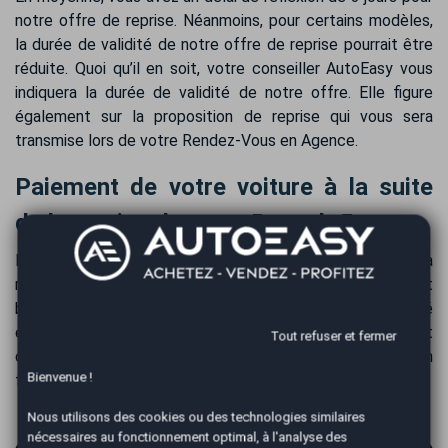
notre offre de reprise. Néanmoins, pour certains modèles,
la durée de validité de notre offre de reprise pourrait être
réduite. Quoi qu’il en soit, votre conseiller AutoEasy vous
indiquera la durée de validité de notre offre. Elle figure
également sur la proposition de reprise qui vous sera
transmise lors de votre Rendez-Vous en Agence.
Paiement de votre voiture à la suite
de la reprise de votre Renault 5
Recevez le paiement de votre Renault 5 E-Tech dès la
reprise, par virement bancaire sécurisé. Le virement
bancaire est privilégié pour un règlement en toute sécurité
et commodité. Généralement, l'intégralité des fonds est
Tout refuser et fermer
créditée sur votre compte bancaire dans les 24 heures, en
Bienvenue !
fonction des délais interbancaires.
Nous utilisons des cookies ou des technologies similaires
nécessaires au fonctionnement optimal, à l'analyse des