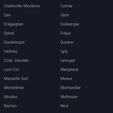
Charleville-Mezières
Colmar
Dax
Dijon
Draguignan
Dunkerque
Epinal
Fréjus
Guadeloupe
Guyane
Herblay
Igny
L'Isle Jourdain
Limoges
Lyon Est
Marignane
Marseille Sud
Meaux
Montélimar
Montpellier
Moulins
Mulhouse
Nantes
Nice