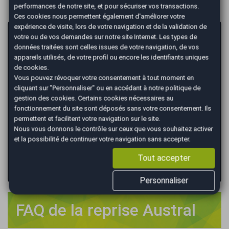
performances de notre site, et pour sécuriser vos transactions.
Ces cookies nous permettent également d'améliorer votre
expérience de visite, lors de votre navigation et de la validation de
AutoEasy vous garantit la vente de votre
votre ou de vos demandes sur notre site Internet. Les types de
voiture au meilleur prix !
données traitées sont celles issues de votre navigation, de vos
appareils utilisés, de votre profil ou encore les identifiants uniques
*
Renseignez votre immatriculation
de cookies.
Vous pouvez révoquer votre consentement à tout moment en
cliquant sur "Personnaliser" ou en accédant à notre
politique de
gestion des cookies
. Certains cookies nécessaires au
fonctionnement du site sont déposés sans votre consentement. Ils
*
Renseignez le kilométrage de votre véhicule
permettent et facilitent votre navigation sur le site.
Nous vous donnons le contrôle sur ceux que vous souhaitez activer
et la possibilité de continuer votre navigation sans accepter.
Tout accepter
VALIDER
Personnaliser
FAQ de la reprise Austral