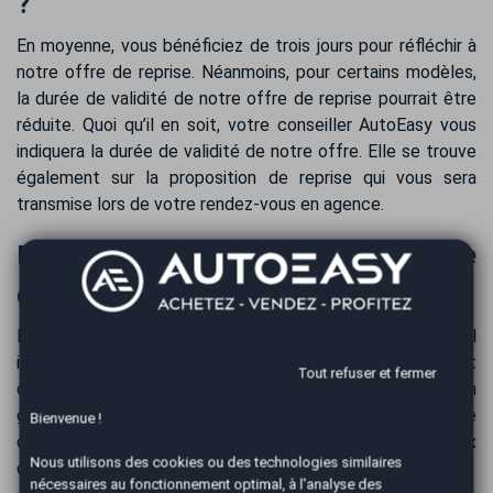
?
En moyenne, vous bénéficiez de trois jours pour réfléchir à
notre offre de reprise. Néanmoins, pour certains modèles,
la durée de validité de notre offre de reprise pourrait être
réduite. Quoi qu’il en soit, votre conseiller AutoEasy vous
indiquera la durée de validité de notre offre. Elle se trouve
également sur la proposition de reprise qui vous sera
transmise lors de votre rendez-vous en agence.
Paiement de votre voiture à la suite
de la reprise de votre Renault Austral
Nous effectuons le paiement de votre Renault Austral
immédiatement après la reprise. Pour plus de sécurité et
Tout refuser et fermer
de confort, le paiement se réalise par virement bancaire. En
général, la totalité des fonds est déposée sur votre
Bienvenue !
compte bancaire dans les 24 heures, conformément aux
Nous utilisons des cookies ou des technologies similaires
délais interbancaires.
nécessaires au fonctionnement optimal, à l'analyse des