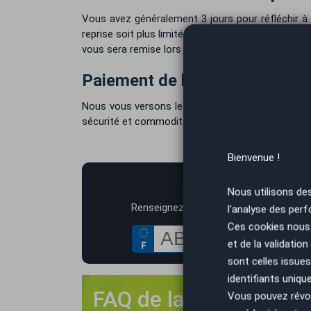
Vous avez généralement 3 jours pour réfléchir à n
reprise soit plus limitée. Votre conseiller AutoEa
vous sera remise lors de votre rendez-vous en ag
Paiement de la reprise de vot
Nous vous versons le montant de la reprise de v
sécurité et commodité. Habituellement, tous les f
Bienvenue !
AutoEa
Nous utilisons de
*
Renseignez votre immatriculation
l'analyse des perf
Ces cookies nous 
et de la validatio
sont celles issues
identifiants uniqu
FAQ de la reprise Kan
Vous pouvez révoq