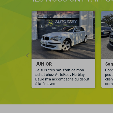
e
JUNIOR
Sam
 eu confiance
Je suis très satisfait de mon
Bonn
EASY GUYANE.
achat chez AutoEasy Herblay.
peut
...
David m'a accompagné du début
clie
à la fin avec...
comp