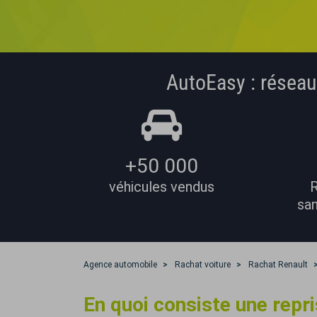
AutoEasy : réseau
+50 000
véhicules vendus
R
san
Agence automobile
Rachat voiture
Rachat Renault
En quoi consiste une repr