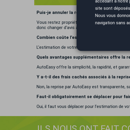
accédant à notre
site sont déposés 
Puis-je annuler la reprise de mon Renault Ka
Nous vous donnons 
Vous restez propriétaire de votre véhicule jusqu
navigation sans a
donc changer d'avis avant que la vente soit enre
Combien coûte l’estimation de mon Renaul
L’estimation de votre Renault Kangoo est compl
Quels avantages supplémentaires offre la r
AutoEasy offre la simplicité, la rapidité, et garan
Y a-t-il des frais cachés associés à la rep
Non, la reprise par AutoEasy est transparente, s
Faut-il obligatoirement se déplacer pour fa
Oui, il faut vous déplacer pour l’estimation de v
ILS NOUS ONT FAIT 