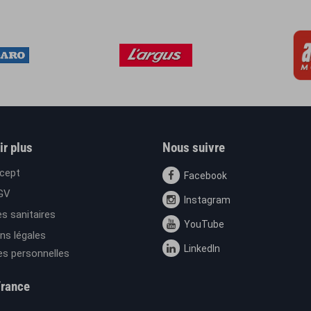
ir plus
Nous suivre
cept
Facebook
GV
Instagram
s sanitaires
YouTube
ns légales
LinkedIn
s personnelles
France