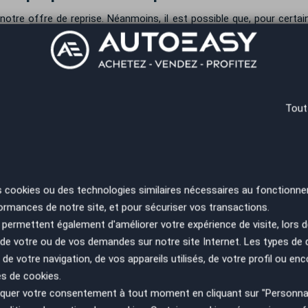
otre offre de reprise. Néanmoins, il est possible que, pour certai
sy vous informera en tout temps de la durée de validité de l’offre. P
ence.
re Renault Kangoo
otre Renault Kangoo immédiatement après sa reprise. Le virement ba
Tout
onds sont sur votre compte bancaire dans les 24 heures, suivant les
sy vous garantit la vente de votre voiture au meilleur
s cookies ou des technologies similaires nécessaires au fonctionne
*
Renseignez le kilométrage de votre véhicule
ormances de notre site, et pour sécuriser vos transactions.
permettent également d'améliorer votre expérience de visite, lors d
n de votre ou de vos demandes sur notre site Internet. Les types de
 de votre navigation, de vos appareils utilisés, de votre profil ou enc
es de cookies.
goo
uer votre consentement à tout moment en cliquant sur "Personnal