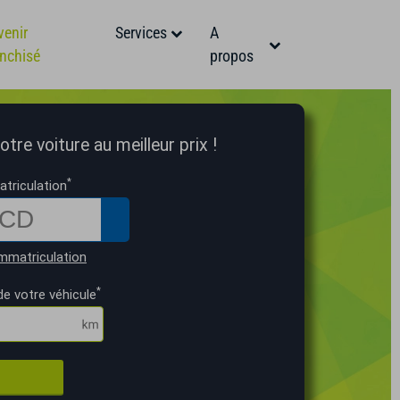
venir
Services
A
anchisé
propos
tre voiture au meilleur prix !
*
triculation
mmatriculation
*
de votre véhicule