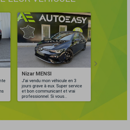
Nizar MENSI
Jean-Mich
nte
J’ai vendu mon véhicule en 3
Je recommand
jours grave à eux. Super service
AutoEasy ! Un
ons
et bon communicant et vrai
Kevin, qui a é
professionnel. Si vous...
tout au long de