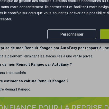
politique de gestion des cookies
. Certains cookies nécessaires au
sans votre consentement. Ils permettent et facilitent votre navigati
ngoo si je change d'avis après avoir accepté l'offre ?
le contrôle sur ceux que vous souhaitez activer et la possibilité d
'à la signature du certificat de cession et l'établissement du virem
ccepter.
gistrée administrativement.
t Kangoo chez AutoEasy ?
Personnaliser
ètement gratuite chez AutoEasy.
eprise de mon Renault Kangoo par AutoEasy par rapport à une 
tit le paiement, éliminant les tracas liés à une vente privée.
rise de mon Renault Kangoo par AutoEasy ?
ans frais cachés.
ire estimer sa voiture Renault Kangoo ?
otre Renault Kangoo.
CONFIANCE POUR LA REPRISE 