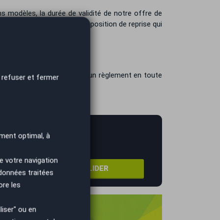
ns modèles, la durée de validité de notre offre de
résente également sur la proposition de reprise qui
ncaire est privilégié pour un règlement en toute
 refuser et fermer
 délais interbancaires.
 prix !
ment optimal, à
e votre navigation
VALIDER
 données traitées
ore les
iser" ou en