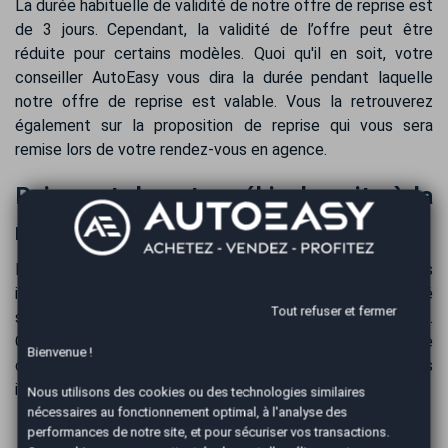
La durée habituelle de validité de notre offre de reprise est
de 3 jours. Cependant, la validité de l’offre peut être
réduite pour certains modèles. Quoi qu'il en soit, votre
conseiller AutoEasy vous dira la durée pendant laquelle
notre offre de reprise est valable. Vous la retrouverez
également sur la proposition de reprise qui vous sera
remise lors de votre rendez-vous en agence.
Paiement de votre véhicule suite à la
reprise de votre Renault Koleos
Nous effectuons le paiement de votre Renault Koleos
immédiatement après la reprise. Le confort et la sécurité
Tout refuser et fermer
sont privilégiés, le paiement se fait par virement bancaire.
Généralement, tous les fonds sont transférés sur votre
Bienvenue !
compte bancaire dans les 24 heures, selon les délais
interbancaires.
Nous utilisons des cookies ou des technologies similaires
nécessaires au fonctionnement optimal, à l'analyse des
performances de notre site, et pour sécuriser vos transactions.