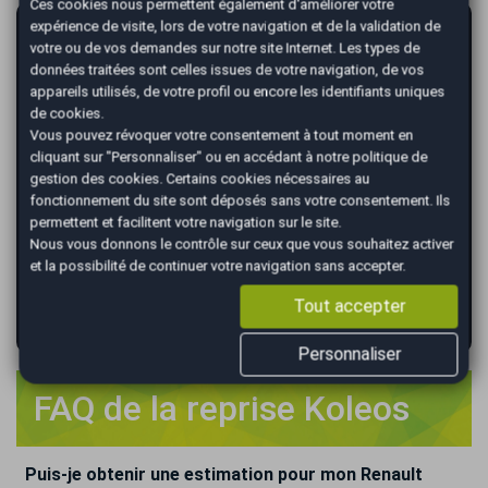
Ces cookies nous permettent également d'améliorer votre
expérience de visite, lors de votre navigation et de la validation de
AutoEasy vous garantit la vente de votre
votre ou de vos demandes sur notre site Internet. Les types de
voiture au meilleur prix !
données traitées sont celles issues de votre navigation, de vos
appareils utilisés, de votre profil ou encore les identifiants uniques
*
Renseignez votre immatriculation
de cookies.
Vous pouvez révoquer votre consentement à tout moment en
cliquant sur "Personnaliser" ou en accédant à notre
politique de
gestion des cookies
. Certains cookies nécessaires au
*
fonctionnement du site sont déposés sans votre consentement. Ils
Renseignez le kilométrage de votre véhicule
permettent et facilitent votre navigation sur le site.
Nous vous donnons le contrôle sur ceux que vous souhaitez activer
et la possibilité de continuer votre navigation sans accepter.
Tout accepter
VALIDER
Personnaliser
FAQ de la reprise Koleos
Puis-je obtenir une estimation pour mon Renault