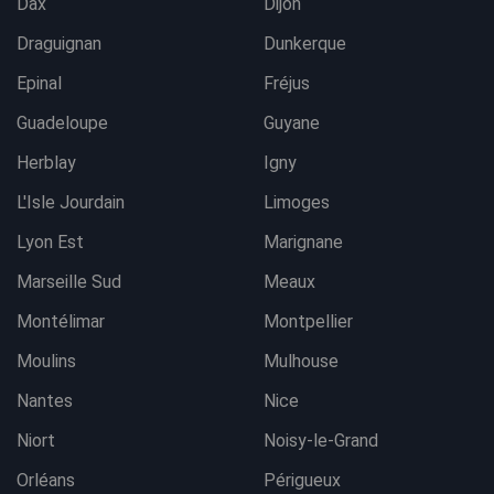
Dax
Dijon
Draguignan
Dunkerque
Epinal
Fréjus
Guadeloupe
Guyane
Herblay
Igny
L'Isle Jourdain
Limoges
Lyon Est
Marignane
Marseille Sud
Meaux
Montélimar
Montpellier
Moulins
Mulhouse
Nantes
Nice
Niort
Noisy-le-Grand
Orléans
Périgueux