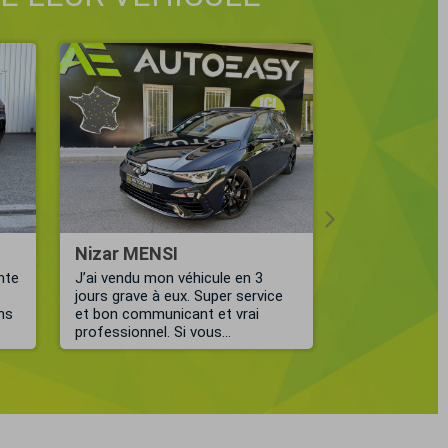
Nizar MENSI
Jean-Mich
nte
J’ai vendu mon véhicule en 3
Je recommand
jours grave à eux. Super service
AutoEasy ! Un
ons
et bon communicant et vrai
Kevin, qui a é
professionnel. Si vous...
tout au long de