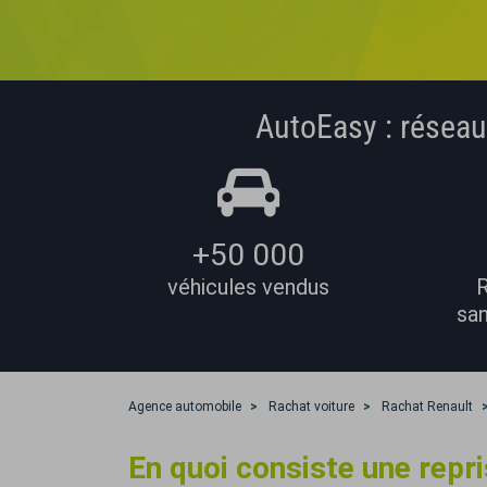
AutoEasy : réseau
+50 000
véhicules vendus
R
san
Agence automobile
Rachat voiture
Rachat Renault
En quoi consiste une repr