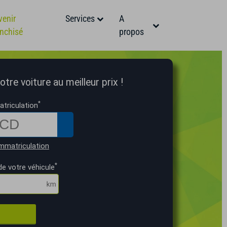
venir
Services
A
anchisé
propos
tre voiture au meilleur prix !
*
triculation
mmatriculation
*
de votre véhicule