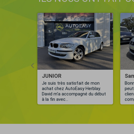
e
JUNIOR
Sam
 eu confiance
Je suis très satisfait de mon
Bonn
EASY GUYANE.
achat chez AutoEasy Herblay.
peut
...
David m'a accompagné du début
clie
à la fin avec...
comp