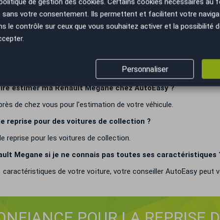
politique de gestion des cookies
. Certains cookies nécessaires au
sans votre consentement. Ils permettent et facilitent votre navigati
rise de ma Renault Megane par AutoEasy ?
le contrôle sur ceux que vous souhaitez activer et la possibilité d
ans frais cachés.
ccepter.
ane chez AutoEasy m'engage à quelque chose ?
Personnaliser
ment, vous êtes libre de décider.
faire estimer ma Renault Megane chez AutoEasy ?
rès de chez vous pour l'estimation de votre véhicule.
 reprise pour des voitures de collection ?
reprise pour les voitures de collection.
ult Megane si je ne connais pas toutes ses caractéristiques 
caractéristiques de votre voiture, votre conseiller AutoEasy peut v
CONFIANCE POUR LA REPRISE 