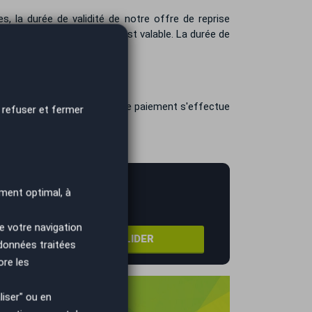
, la durée de validité de notre offre de reprise
elle notre offre de reprise est valable. La durée de
otre véhicule
de confort et de sécurité, le paiement s'effectue
 refuser et fermer
 bancaires.
 prix !
ment optimal, à
e votre navigation
VALIDER
 données traitées
ore les
iser" ou en