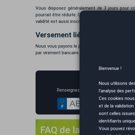
Vous disposez généralement de 3 jours pour cons
pourrait être réduite. Quoi qu'il en soit, votre co
validité est aussi inscrite sur la proposition de r
Versement lié à la reprise de 
Nous vous payons le prix de rachat de votre Rena
par virement bancaire. : Habituellement, la totali
Bienvenue !
AutoEa
Nous utilisons de
*
Renseignez votre immatriculation
l'analyse des perf
Ces cookies nous 
et de la validatio
sont celles issues
identifiants uniqu
FAQ de la reprise Me
Vous pouvez révoq