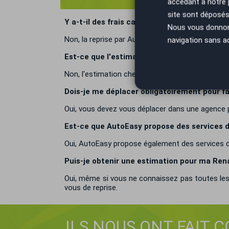
accédant à notre
site sont déposés 
Y a-t-il des frais cachés associés à la rep
Nous vous donnons 
Non, la reprise par AutoEasy est transparente, s
navigation sans a
Est-ce que l'estimation de ma Renault Meg
Non, l'estimation chez AutoEasy est sans engage
Dois-je me déplacer obligatoirement pour 
Oui, vous devez vous déplacer dans une agence p
Est-ce que AutoEasy propose des services de
Oui, AutoEasy propose également des services de 
Puis-je obtenir une estimation pour ma Rena
Oui, même si vous ne connaissez pas toutes les 
vous de reprise.
ILS NOUS ONT FAIT 