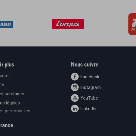
ir plus
Nous suivre
cept
Facebook
GV
Instagram
s sanitaires
YouTube
ns légales
LinkedIn
s personnelles
France