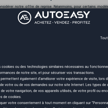
idérer notre offre de reprise. Néanmoins, pour certains modèles
nseiller AutoEasy vous indiquera de toute façon la durée pendant laqu
eprise que vous recevrez en agence.
votre Renault Megane et au paiement de v
ult Megane immédiatement après la reprise. Optant pour davantage 
Tout
té de la somme est sur votre compte sous 24 heures, selon les délais
sy vous garantit la vente de votre voiture au meilleur
s cookies ou des technologies similaires nécessaires au fonctionne
*
Renseignez le kilométrage de votre véhicule
ormances de notre site, et pour sécuriser vos transactions.
permettent également d'améliorer votre expérience de visite, lors d
n de votre ou de vos demandes sur notre site Internet. Les types de
 de votre navigation, de vos appareils utilisés, de votre profil ou enc
es de cookies.
gane
uer votre consentement à tout moment en cliquant sur "Personnal