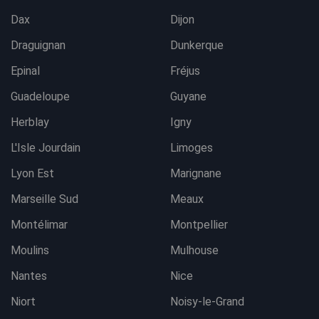
Dax
Dijon
Draguignan
Dunkerque
Epinal
Fréjus
Guadeloupe
Guyane
Herblay
Igny
L'Isle Jourdain
Limoges
Lyon Est
Marignane
Marseille Sud
Meaux
Montélimar
Montpellier
Moulins
Mulhouse
Nantes
Nice
Niort
Noisy-le-Grand