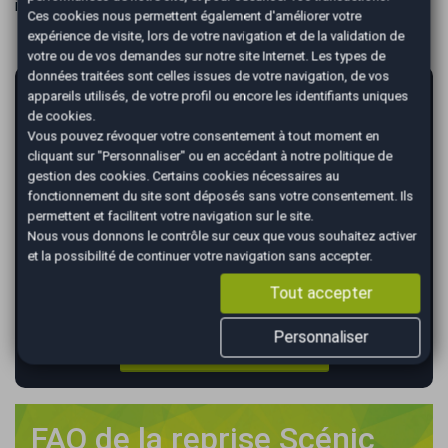
interbancaires.
Ces cookies nous permettent également d'améliorer votre
expérience de visite, lors de votre navigation et de la validation de
votre ou de vos demandes sur notre site Internet. Les types de
données traitées sont celles issues de votre navigation, de vos
AutoEasy vous garantit la vente de votre
appareils utilisés, de votre profil ou encore les identifiants uniques
voiture au meilleur prix !
de cookies.
Vous pouvez révoquer votre consentement à tout moment en
*
cliquant sur "Personnaliser" ou en accédant à notre
Renseignez votre immatriculation
politique de
gestion des cookies
. Certains cookies nécessaires au
fonctionnement du site sont déposés sans votre consentement. Ils
permettent et facilitent votre navigation sur le site.
Nous vous donnons le contrôle sur ceux que vous souhaitez activer
*
Renseignez le kilométrage de votre véhicule
et la possibilité de continuer votre navigation sans accepter.
Tout accepter
Personnaliser
VALIDER
FAQ de la reprise Scénic