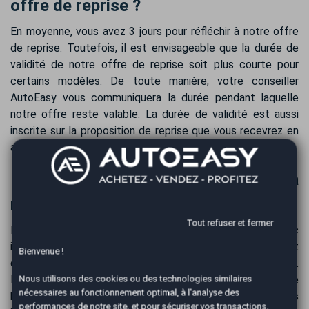
offre de reprise ?
En moyenne, vous avez 3 jours pour réfléchir à notre offre
de reprise. Toutefois, il est envisageable que la durée de
validité de notre offre de reprise soit plus courte pour
certains modèles. De toute manière, votre conseiller
AutoEasy vous communiquera la durée pendant laquelle
notre offre reste valable. La durée de validité est aussi
inscrite sur la proposition de reprise que vous recevrez en
agence.
Règlement de votre véhicule suite à la
reprise de votre Renault Scénic
Tout refuser et fermer
Nous vous payons le prix de rachat de votre Renault Scénic
immédiatement après la reprise. Pour plus de sécurité et
Bienvenue !
de confort, le paiement se réalise par virement bancaire.
Habituellement, tous les fonds sont sur votre compte
Nous utilisons des cookies ou des technologies similaires
nécessaires au fonctionnement optimal, à l'analyse des
bancaire dans les 24 heures, suivant les délais
performances de notre site, et pour sécuriser vos transactions.