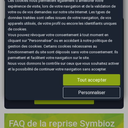
Ces cookies nous permettent également d'améliorer votre
expérience de visite, lors de votre navigation et de la validation de
votre ou de vos demandes sur notre site Internet. Les types de
données traitées sont celles issues de votre navigation, de vos
appareils utilisés, de votre profil ou encore les identifiants uniques
AutoEasy vous garantit la vente de votre
de cookies.
voiture au meilleur prix !
Vous pouvez révoquer votre consentement à tout moment en
cliquant sur "Personnaliser" ou en accédant à notre
politique de
*
Renseignez votre immatriculation
gestion des cookies
. Certains cookies nécessaires au
fonctionnement du site sont déposés sans votre consentement. Ils
permettent et facilitent votre navigation sur le site.
Nous vous donnons le contrôle sur ceux que vous souhaitez activer
*
Renseignez le kilométrage de votre véhicule
et la possibilité de continuer votre navigation sans accepter.
Tout accepter
Personnaliser
VALIDER
FAQ de la reprise Symbioz