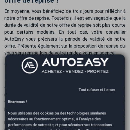
offre de reprise ?
En moyenne, vous bénéficiez de trois jours pour réfléchir à
notre offre de reprise. Toutefois, il est envisageable que la
durée de validité de notre offre de reprise soit plus courte
pour certains modèles. En tout cas, votre conseiller
AutoEasy vous précisera la période de validité de notre
offre. Présente également sur la proposition de reprise qui
vous sera remise lors de votre rendez-vous en agence.
Versement pour votre véhicule après
la reprise de votre Renault Symbioz
Obtenez le paiement de votre Renault Symbioz
Tout refuser et fermer
immédiatement après la reprise par virement sécurisé.
Optant pour davantage de confort et de sécurité, le
Bienvenue !
paiement s'effectue par virement bancaire.
Nous utilisons des cookies ou des technologies similaires
Habituellement, tous les fonds sont sur votre compte
nécessaires au fonctionnement optimal, à l'analyse des
bancaire dans les 24 heures, suivant les délais
performances de notre site, et pour sécuriser vos transactions.
interbancaires.