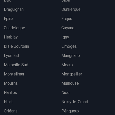
Dax
Dijon
Draguignan
Dunkerque
Epinal
Fréjus
Guadeloupe
Guyane
Herblay
Igny
L'Isle Jourdain
Limoges
Lyon Est
Marignane
Marseille Sud
Meaux
Montélimar
Montpellier
Moulins
Mulhouse
Nantes
Nice
Niort
Noisy-le-Grand
Orléans
Périgueux