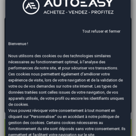
AutoEasy vous garantit la vente de votre
voiture au meilleur prix !
Tout refuser et fermer
*
Bienvenue !
Renseignez votre immatriculation
Nous utilisons des cookies ou des technologies similaires
nécessaires au fonctionnement optimal, à l'analyse des
performances de notre site, et pour sécuriser vos transactions.
*
Renseignez le kilométrage de votre véhicule
Ces cookies nous permettent également d'améliorer votre
expérience de visite, lors de votre navigation et de la validation de
votre ou de vos demandes sur notre site Internet. Les types de
données traitées sont celles issues de votre navigation, de vos
appareils utilisés, de votre profil ou encore les identifiants uniques
VALIDER
de cookies.
Vous pouvez révoquer votre consentement à tout moment en
cliquant sur "Personnaliser" ou en accédant à notre
politique de
gestion des cookies
. Certains cookies nécessaires au
FAQ de la reprise ZOE
fonctionnement du site sont déposés sans votre consentement. Ils
permettent et facilitent votre navigation sur le site.