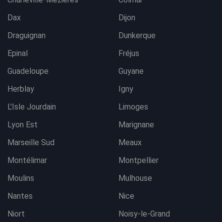
Dax
Dijon
Draguignan
Dunkerque
Epinal
Fréjus
Guadeloupe
Guyane
Herblay
Igny
L'Isle Jourdain
Limoges
Lyon Est
Marignane
Marseille Sud
Meaux
Montélimar
Montpellier
Moulins
Mulhouse
Nantes
Nice
Niort
Noisy-le-Grand