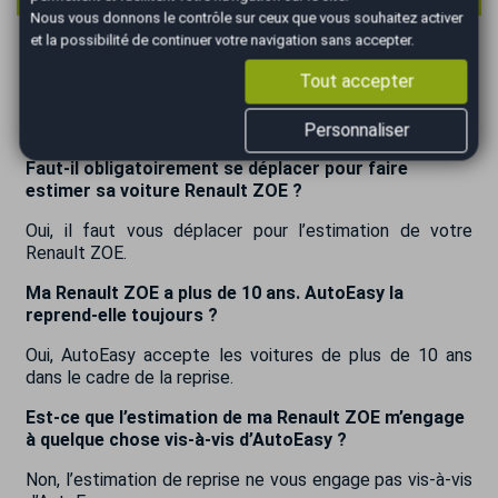
Nous vous donnons le contrôle sur ceux que vous souhaitez activer
et la possibilité de continuer votre navigation sans accepter.
Y a-t-il des frais cachés associés à la reprise de ma
Renault ZOE par AutoEasy ?
Tout accepter
Non, la reprise par AutoEasy est transparente, sans frais
cachés.
Personnaliser
Faut-il obligatoirement se déplacer pour faire
estimer sa voiture Renault ZOE ?
Oui, il faut vous déplacer pour l’estimation de votre
Renault ZOE.
Ma Renault ZOE a plus de 10 ans. AutoEasy la
reprend-elle toujours ?
Oui, AutoEasy accepte les voitures de plus de 10 ans
dans le cadre de la reprise.
Est-ce que l’estimation de ma Renault ZOE m’engage
à quelque chose vis-à-vis d’AutoEasy ?
Non, l’estimation de reprise ne vous engage pas vis-à-vis