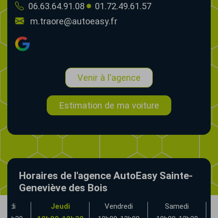
06.63.64.91.08
01.72.49.61.57
m.traore@autoeasy.fr
Venir à l'agence
Estimation de ma voiture
Horaires de l'agence AutoEasy Sainte-
Geneviève des Bois
credi
Jeudi
Vendredi
Samedi