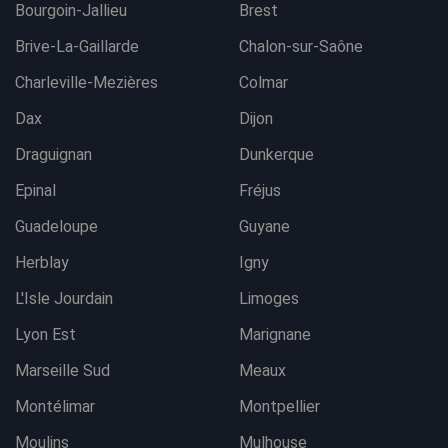
Bourgoin-Jallieu
Brest
Brive-La-Gaillarde
Chalon-sur-Saône
Charleville-Mezières
Colmar
Dax
Dijon
Draguignan
Dunkerque
Epinal
Fréjus
Guadeloupe
Guyane
Herblay
Igny
L'Isle Jourdain
Limoges
Lyon Est
Marignane
Marseille Sud
Meaux
Montélimar
Montpellier
Moulins
Mulhouse