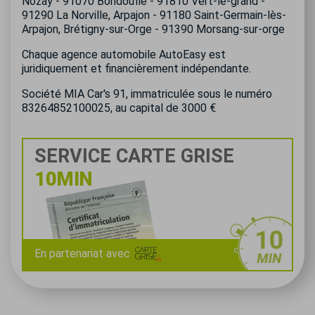
Nozay - 91070 Bondoufle - 91810 Vert-le-grand -
91290 La Norville, Arpajon - 91180 Saint-Germain-lès-
Arpajon, Brétigny-sur-Orge - 91390 Morsang-sur-orge
Chaque agence automobile AutoEasy est
juridiquement et financièrement indépendante.
Société MIA Car's 91, immatriculée sous le numéro
83264852100025, au capital de 3000 €
SERVICE CARTE GRISE
10MIN
En partenariat avec