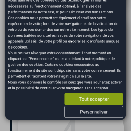
Nous utilisons des cookies ou des technologies similaires
nécessaires au fonctionnement optimal, à l'analyse des
performances de notre site, et pour sécuriser vos transactions.
Ces cookies nous permettent également d'améliorer votre
expérience de visite, lors de votre navigation et de la validation de
votre ou de vos demandes sur notre site Internet. Les types de
données traitées sont celles issues de votre navigation, de vos
appareils utilisés, de votre profil ou encore les identifiants uniques
de cookies.
Vous pouvez révoquer votre consentement à tout moment en
cliquant sur "Personnaliser" ou en accédant à notre
politique de
gestion des cookies
. Certains cookies nécessaires au
Confirmation
fonctionnement du site sont déposés sans votre consentement. Ils
permettent et facilitent votre navigation sur le site.
Nous vous confirmons le prix de vente le +
Nous vous donnons le contrôle sur ceux que vous souhaitez activer
juste pour vendre votre voiture dans les
et la possibilité de continuer votre navigation sans accepter.
meilleurs délais.
Tout accepter
Personnaliser