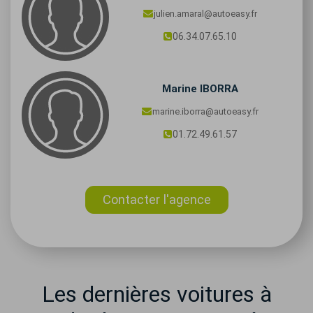
julien.amaral@autoeasy.fr
06.34.07.65.10
Marine
IBORRA
marine.iborra@autoeasy.fr
01.72.49.61.57
Contacter l'agence
Les dernières voitures à