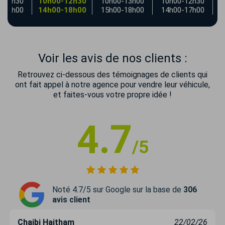
-12h30
10h00-12h30
10h00-13h00
10h00-12h30
-18h00
14h00-18h00
15h00-18h00
14h00-17h00
Voir les avis de nos clients :
Retrouvez ci-dessous des témoignages de clients qui
ont fait appel à notre agence pour vendre leur véhicule,
et faites-vous votre propre idée !
4.7
/5
Noté 4.7/5 sur Google sur la base de
306
avis client
Chaibi Haitham
22/02/26