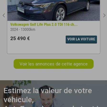
Volkswagen Golf Life Plus 2.0 TDI 116 ch...
2024
-
13000km
25 490 €
VOIR LA VOITURE
Voir les annonces de cette agence
Estimez la valeur de votre
véhicule,