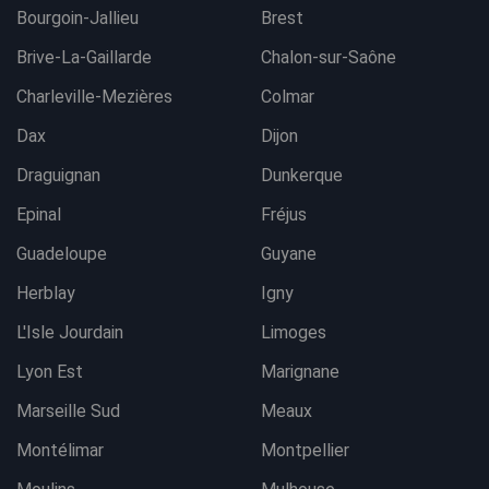
Bourgoin-Jallieu
Brest
Brive-La-Gaillarde
Chalon-sur-Saône
Charleville-Mezières
Colmar
Dax
Dijon
Draguignan
Dunkerque
Epinal
Fréjus
Guadeloupe
Guyane
Herblay
Igny
L'Isle Jourdain
Limoges
Lyon Est
Marignane
Marseille Sud
Meaux
Montélimar
Montpellier