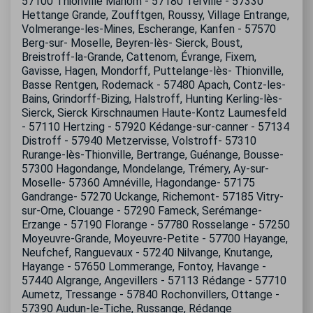
57100 Thionville Manom - 57180 Terville - 57330
Hettange Grande, Zoufftgen, Roussy, Village Entrange,
Volmerange-les-Mines, Escherange, Kanfen - 57570
Berg-sur- Moselle, Beyren-lès- Sierck, Boust,
Breistroff-la-Grande, Cattenom, Évrange, Fixem,
Gavisse, Hagen, Mondorff, Puttelange-lès- Thionville,
Basse Rentgen, Rodemack - 57480 Apach, Contz-les-
Bains, Grindorff-Bizing, Halstroff, Hunting Kerling-lès-
Sierck, Sierck Kirschnaumen Haute-Kontz Laumesfeld
- 57110 Hertzing - 57920 Kédange-sur-canner - 57134
Distroff - 57940 Metzervisse, Volstroff- 57310
Rurange-lès-Thionville, Bertrange, Guénange, Bousse-
57300 Hagondange, Mondelange, Trémery, Ay-sur-
Moselle- 57360 Amnéville, Hagondange- 57175
Gandrange- 57270 Uckange, Richemont- 57185 Vitry-
sur-Orne, Clouange - 57290 Fameck, Serémange-
Erzange - 57190 Florange - 57780 Rosselange - 57250
Moyeuvre-Grande, Moyeuvre-Petite - 57700 Hayange,
Neufchef, Ranguevaux - 57240 Nilvange, Knutange,
Hayange - 57650 Lommerange, Fontoy, Havange -
57440 Algrange, Angevillers - 57113 Rédange - 57710
Aumetz, Tressange - 57840 Rochonvillers, Ottange -
57390 Audun-le-Tiche, Russange, Rédange