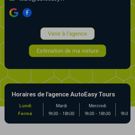
Venir à l'agence
Estimation de ma voiture
Horaires de l'agence AutoEasy Tours
Lundi
Mardi
Mercredi
Jeu
Fermé
9h30 - 18h30
9h30 - 18h30
9h30 -