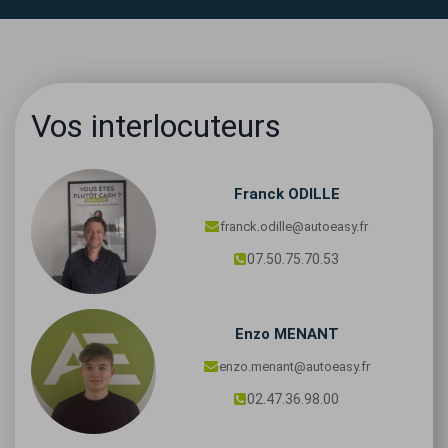
Vos interlocuteurs
Franck
ODILLE
franck.odille@autoeasy.fr
07.50.75.70.53
Enzo
MENANT
enzo.menant@autoeasy.fr
02.47.36.98.00