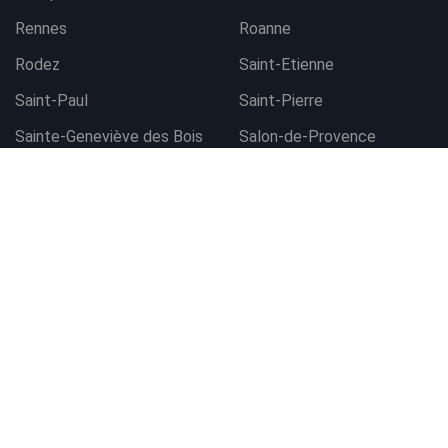
Rennes
Roanne
Rodez
Saint-Etienne
Saint-Paul
Saint-Pierre
Contacter l'agence
Sainte-Geneviève des Bois
Salon-de-Provence
Sarrians
Sète
Strasbourg Ouest
Thionville
Toulon
Tours
Valence
Vannes
Vendôme
Villefranche-sur-Saône
Villeneuve-Loubet
Voiron
www.autoeasy.fr © 2026