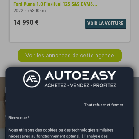
Ford Puma 1.0 Flexifuel 125 S&S BVM6...
2022
-
75300km
14 990 €
VOIR LA VOITURE
Voir les annonces de cette agence
Estimez la valeur de votre
véhicule,
Tout refuser et fermer
AutoEasy s’occupe de tout !
Bienvenue !
Nous utilisons des cookies ou des technologies similaires
Vous souhaitez vendre votre véhicule ?
nécessaires au fonctionnement optimal, à l'analyse des