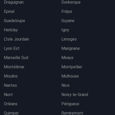
Draguignan
Dunkerque
Epinal
Fréjus
Guadeloupe
Guyane
Herblay
Igny
L'Isle Jourdain
Limoges
Lyon Est
Marignane
Marseille Sud
Meaux
Montélimar
Montpellier
Moulins
Mulhouse
Nantes
Nice
Niort
Noisy-le-Grand
Orléans
Périgueux
Quimper
Remiremont