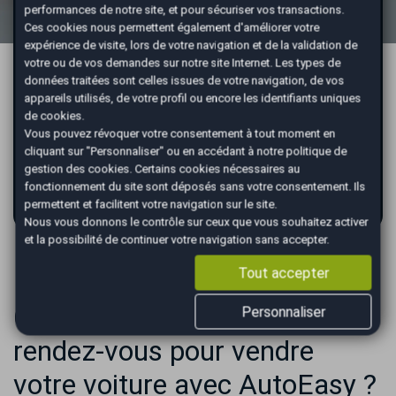
performances de notre site, et pour sécuriser vos transactions.
Obtenez une estimation gratuite et vendez votre
Ces cookies nous permettent également d'améliorer votre
voiture facilement et en toute rapidité grâce à notre
expérience de visite, lors de votre navigation et de la validation de
service.
votre ou de vos demandes sur notre site Internet. Les types de
données traitées sont celles issues de votre navigation, de vos
appareils utilisés, de votre profil ou encore les identifiants uniques
de cookies.
Vous pouvez révoquer votre consentement à tout moment en
cliquant sur "Personnaliser" ou en accédant à notre
politique de
gestion des cookies
. Certains cookies nécessaires au
fonctionnement du site sont déposés sans votre consentement. Ils
ESTIMATION GRATUITE
permettent et facilitent votre navigation sur le site.
Nous vous donnons le contrôle sur ceux que vous souhaitez activer
et la possibilité de continuer votre navigation sans accepter.
Tout accepter
Comment se déroule le
Personnaliser
rendez-vous pour vendre
votre voiture avec AutoEasy ?